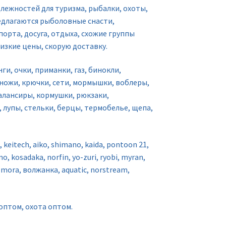
ежностей для туризма, рыбалки, охоты,
едлагаются рыболовные снасти,
орта, досуга, отдыха, схожие группы
изкие цены, скорую доставку.
ги, очки, приманки, газ, бинокли,
 ножи, крючки, сети, мормышки, воблеры,
алансиры, кормушки, рюкзаки,
 лупы, стельки, берцы, термобелье, щепа,
keitech, aiko, shimano, kaida, pontoon 21,
mo, kosadaka, norfin, yo-zuri, ryobi, myran,
 mora, волжанка, aquatic, norstream,
оптом, охота оптом.