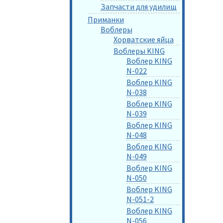
Запчасти для удилищ
Приманки
Воблеры
Хорватские яйца
Воблеры KING
Воблер KING
N-022
Воблер KING
N-038
Воблер KING
N-039
Воблер KING
N-048
Воблер KING
N-049
Воблер KING
N-050
Воблер KING
N-051-2
Воблер KING
N-056