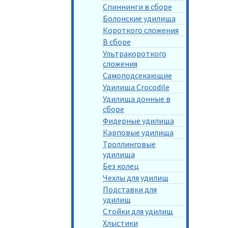
Спиннинги в сборе
Болонские удилища
Короткого сложения
В сборе
Ультракороткого
сложения
Самоподсекающие
Удилища Crocodile
Удилища донные в
сборе
Фидерные удилища
Карповые удилища
Троллинговые
удилища
Без колец
Чехлы для удилищ
Подставки для
удилищ
Стойки для удилищ
Хлыстики