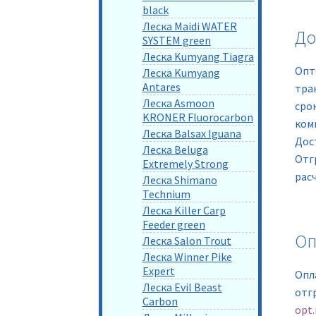
black
Леска Maidi WATER
До
SYSTEM green
Леска Kumyang Tiagra
Опт
Леска Kumyang
Antares
тра
Леска Asmoon
сро
KRONER Fluorocarbon
ком
Леска Balsax Iguana
Дос
Леска Beluga
Отг
Extremely Strong
рас
Леска Shimano
Technium
Леска Killer Carp
Feeder green
Оп
Леска Salon Trout
Леска Winner Pike
Expert
Опл
Леска Evil Beast
отг
Carbon
opt.