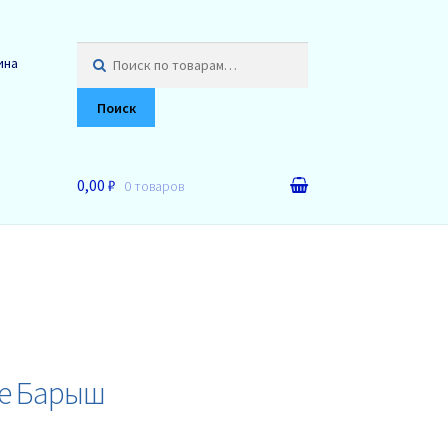
Искать:
ина
Поиск
0,00 ₽
0 товаров
де Барыш