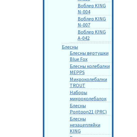
Воблер KING
N-004
Воблер KING
N-007
Воблер KING
A-042
Блесны
Блесны вертушки
Blue Fox
Блесны колебалки
MEPPS
Микроколебалки
TROUT
Наборы
микроколебалок
Блесны
Pontoon21 (PRC)
Блесны
незацепляйки
KING