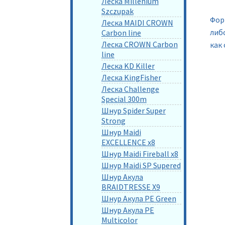
Леска Millenium
Szczupak
Фор
Леска MAIDI CROWN
либо
Carbon line
Леска CROWN Carbon
как
line
Леска KD Killer
Леска KingFisher
Леска Challenge
Special 300m
Шнур Spider Super
Strong
Шнур Maidi
EXCELLENCE x8
Шнур Maidi Fireball x8
Шнур Maidi SP Supered
Шнур Акула
BRAIDTRESSE X9
Шнур Акула PE Green
Шнур Акула PE
Multicolor