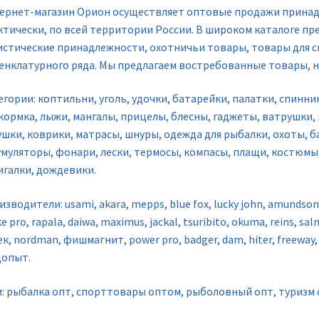
ернет-магазин Орион осуществляет оптовые продажи принадл
ктически, по всей территории России. В широком каталоге пр
истические принадлежности, охотничьи товары, товары для сп
енклатурного ряда. Мы предлагаем востребованные товары, н
гории: коптильни, уголь, удочки, батарейки, палатки, спиннин
кормка, лыжи, мангалы, прицелы, блесны, гаджеты, ватрушки,
ушки, коврики, матрасы, шнуры, одежда для рыбалки, охоты, б
умуляторы, фонари, лески, термосы, компасы, плащи, костюмы,
игалки, дождевики.
зводители: usami, akara, mepps, blue fox, lucky john, amundson, 
ke pro, rapala, daiwa, maximus, jackal, tsuribito, okuma, reins, sal
к, nordman, фишмагнит, power pro, badger, dam, hiter, freeway,
допыт.
и: рыбалка опт, спорттовары оптом, рыболовный опт, туризм 