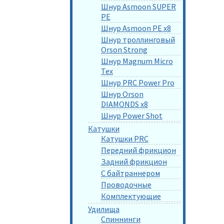
Шнур Asmoon SUPER
PE
Шнур Asmoon PE x8
Шнур троллинговый
Orson Strong
Шнур Magnum Micro
Tex
Шнур PRC Power Pro
Шнур Orson
DIAMONDS x8
Шнур Power Shot
Катушки
Катушки PRC
Передний фрикцион
Задний фрикцион
С байтраннером
Проводочные
Комплектующие
Удилища
Спиннинги