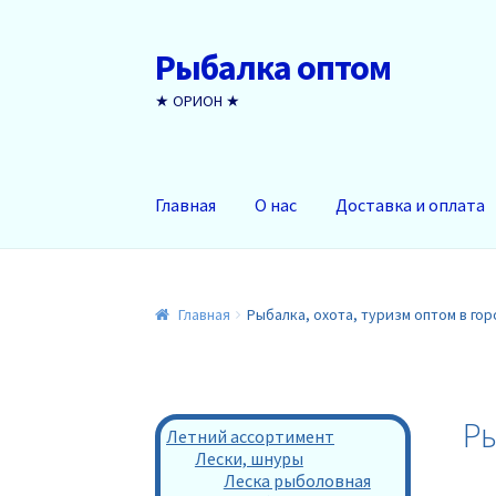
Рыбалка оптом
Перейти
Перейти
к
к
★ ОРИОН ★
навигации
содержимому
Главная
О нас
Доставка и оплата
Главная
Рыбалка, охота, туризм оптом в го
Ры
Летний ассортимент
Лески, шнуры
Леска рыболовная