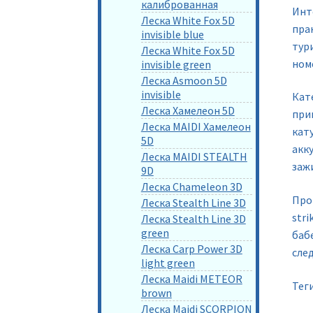
калиброванная
Инт
Леска White Fox 5D
пра
invisible blue
тур
Леска White Fox 5D
ном
invisible green
Леска Asmoon 5D
invisible
Кате
Леска Хамелеон 5D
при
Леска MAIDI Хамелеон
кат
5D
акк
Леска MAIDI STEALTH
заж
9D
Леска Chameleon 3D
Прои
Леска Stealth Line 3D
stri
Леска Stealth Line 3D
green
бабе
Леска Carp Power 3D
сле
light green
Леска Maidi METEOR
Тег
brown
Леска Maidi SCORPION