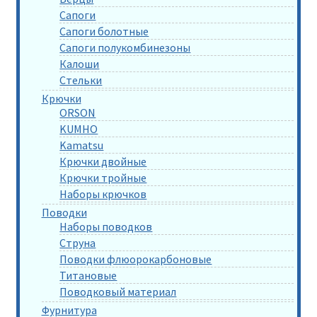
Сапоги
Сапоги болотные
Сапоги полукомбинезоны
Калоши
Стельки
Крючки
ORSON
KUMHO
Kamatsu
Крючки двойные
Крючки тройные
Наборы крючков
Поводки
Наборы поводков
Струна
Поводки флюорокарбоновые
Титановые
Поводковый материал
Фурнитура