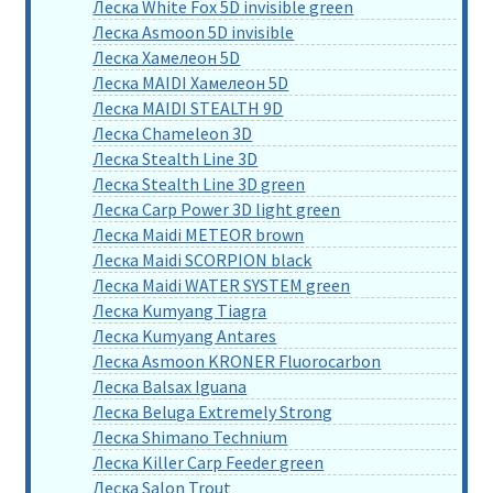
Леска White Fox 5D invisible green
Леска Asmoon 5D invisible
Леска Хамелеон 5D
Леска MAIDI Хамелеон 5D
Леска MAIDI STEALTH 9D
Леска Chameleon 3D
Леска Stealth Line 3D
Леска Stealth Line 3D green
Леска Carp Power 3D light green
Леска Maidi METEOR brown
Леска Maidi SCORPION black
Леска Maidi WATER SYSTEM green
Леска Kumyang Tiagra
Леска Kumyang Antares
Леска Asmoon KRONER Fluorocarbon
Леска Balsax Iguana
Леска Beluga Extremely Strong
Леска Shimano Technium
Леска Killer Carp Feeder green
Леска Salon Trout