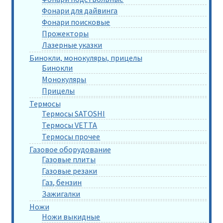
Фонари для дайвинга
Фонари поисковые
Прожекторы
Лазерные указки
Бинокли, монокуляры, прицелы
Бинокли
Монокуляры
Прицелы
Термосы
Термосы SATOSHI
Термосы VETTA
Термосы прочее
Газовое оборудование
Газовые плиты
Газовые резаки
Газ, бензин
Зажигалки
Ножи
Ножи выкидные