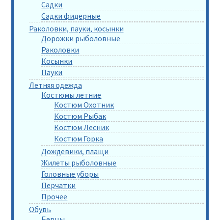
Садки
Садки фидерные
Раколовки, пауки, косынки
Дорожки рыболовные
Раколовки
Косынки
Пауки
Летняя одежда
Костюмы летние
Костюм Охотник
Костюм Рыбак
Костюм Лесник
Костюм Горка
Дождевики, плащи
Жилеты рыболовные
Головные уборы
Перчатки
Прочее
Обувь
Берцы