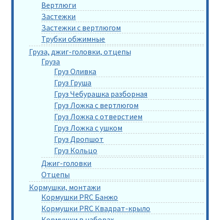
Вертлюги
Застежки
Застежки с вертлюгом
Трубки обжимные
Груза, джиг-головки, отцепы
Груза
Груз Оливка
Груз Груша
Груз Чебурашка разборная
Груз Ложка с вертлюгом
Груз Ложка с отверстием
Груз Ложка с ушком
Груз Дропшот
Груз Кольцо
Джиг-головки
Отцепы
Кормушки, монтажи
Кормушки PRC Банжо
Кормушки PRC Квадрат-крыло
Кормушки в наборах