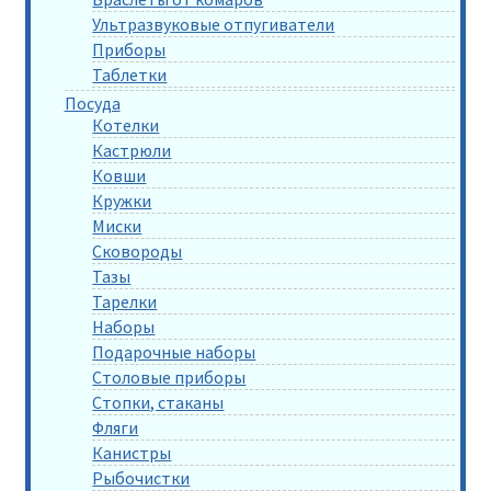
Ультразвуковые отпугиватели
Приборы
Таблетки
Посуда
Котелки
Кастрюли
Ковши
Кружки
Миски
Сковороды
Тазы
Тарелки
Наборы
Подарочные наборы
Столовые приборы
Стопки, стаканы
Фляги
Канистры
Рыбочистки