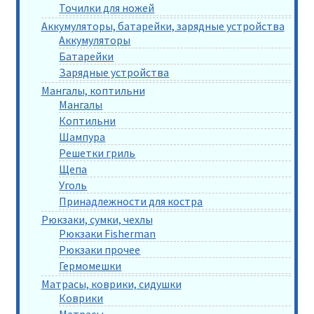
Точилки для ножей
Аккумуляторы, батарейки, зарядные устройства
Аккумуляторы
Батарейки
Зарядные устройства
Мангалы, коптильни
Мангалы
Коптильни
Шампура
Решетки гриль
Щепа
Уголь
Принадлежности для костра
Рюкзаки, сумки, чехлы
Рюкзаки Fisherman
Рюкзаки прочее
Гермомешки
Матрасы, коврики, сидушки
Коврики