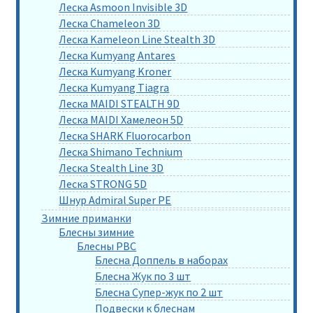
Леска Asmoon Invisible 3D
Леска Chameleon 3D
Леска Kameleon Line Stealth 3D
Леска Kumyang Antares
Леска Kumyang Kroner
Леска Kumyang Tiagra
Леска MAIDI STEALTH 9D
Леска MAIDI Хамелеон 5D
Леска SHARK Fluorocarbon
Леска Shimano Technium
Леска Stealth Line 3D
Леска STRONG 5D
Шнур Admiral Super PE
Зимние приманки
Блесны зимние
Блесны РВС
Блесна Доппель в наборах
Блесна Жук по 3 шт
Блесна Супер-жук по 2 шт
Подвески к блеснам