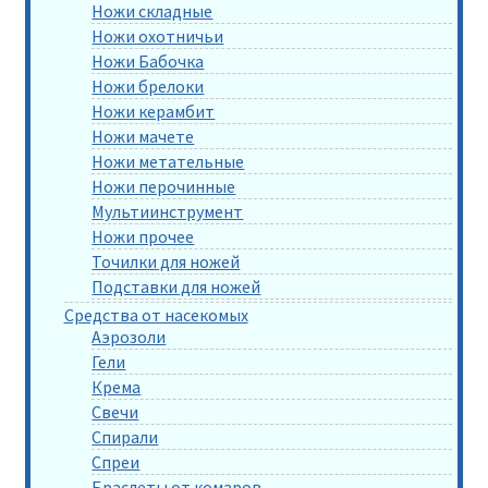
Ножи складные
Ножи охотничьи
Ножи Бабочка
Ножи брелоки
Ножи керамбит
Ножи мачете
Ножи метательные
Ножи перочинные
Мультиинструмент
Ножи прочее
Точилки для ножей
Подставки для ножей
Средства от насекомых
Аэрозоли
Гели
Крема
Свечи
Спирали
Спреи
Браслеты от комаров