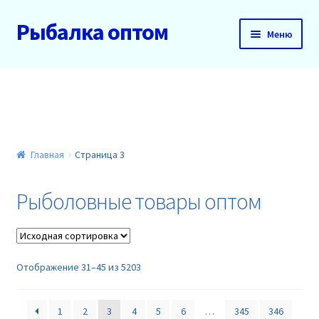
Рыбалка оптом
Перейти
Перейти
Меню
к
к
навигации
содержимому
Главная
О нас
Доставка и оплата
Главная
Страница 3
Акции
Рыболовные товары оптом
Новинки
Прайс
Отображение 31–45 из 5203
Контакты
1
2
3
4
5
6
…
345
346