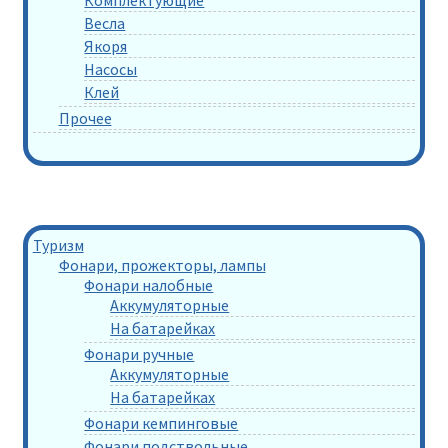
Комплектующие
Весла
Якоря
Насосы
Клей
Прочее
Туризм
Фонари, прожекторы, лампы
Фонари налобные
Аккумуляторные
На батарейках
Фонари ручные
Аккумуляторные
На батарейках
Фонари кемпинговые
Фонари подствольные