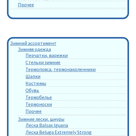
Прочее
Зимний ассортимент
Зимняя одежда
Перчатки, варежки
Стельки зимние
Термопояса, термонаколенники
Шапки
Костюмы
Обувь
Термобелье
Термоноски
Прочее
Зимние лески, шнуры
Леска Balsax Iguana
Леска Beluga Extremely Strong