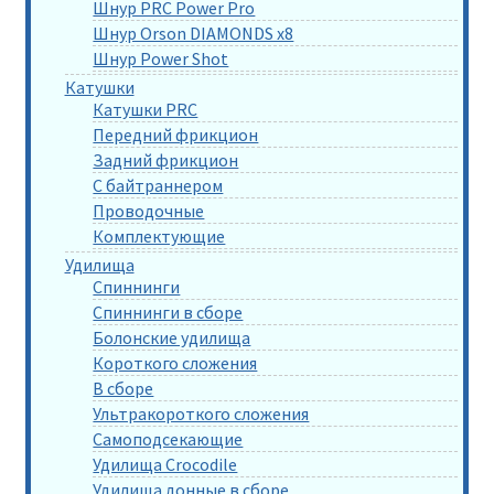
Шнур PRC Power Pro
Шнур Orson DIAMONDS x8
Шнур Power Shot
Катушки
Катушки PRC
Передний фрикцион
Задний фрикцион
С байтраннером
Проводочные
Комплектующие
Удилища
Спиннинги
Спиннинги в сборе
Болонские удилища
Короткого сложения
В сборе
Ультракороткого сложения
Самоподсекающие
Удилища Crocodile
Удилища донные в сборе