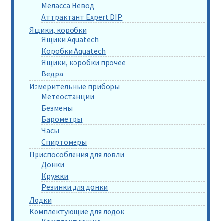
Меласса Невод
Аттрактант Expert DIP
Ящики, коробки
Ящики Aquatech
Коробки Aquatech
Ящики, коробки прочее
Ведра
Измерительные приборы
Метеостанции
Безмены
Барометры
Часы
Спиртомеры
Приспособления для ловли
Донки
Кружки
Резинки для донки
Лодки
Комплектующие для лодок