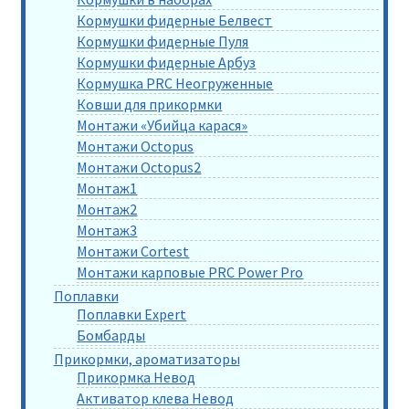
Кормушки фидерные Белвест
Кормушки фидерные Пуля
Кормушки фидерные Арбуз
Кормушка PRC Неогруженные
Ковши для прикормки
Монтажи «Убийца карася»
Монтажи Octopus
Монтажи Octopus2
Монтаж1
Монтаж2
Монтаж3
Монтажи Cortest
Монтажи карповые PRC Power Pro
Поплавки
Поплавки Expert
Бомбарды
Прикормки, ароматизаторы
Прикормка Невод
Активатор клева Невод