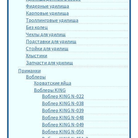
Фидерные удилища
Карповые удилища
Троллинговые удилища
Без колец
Чехлы для удилищ
Подставки для удилищ
Стойки для удилищ
Хлыстики
Запчасти для удилищ
Приманки
Воблеры
Хорватские яйца
Воблеры KING
Воблер KING N-022
Воблер KING N-038
Воблер KING N-039
Воблер KING N-048
Воблер KING N-049
Воблер KING N-050