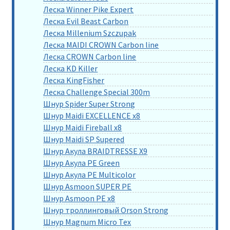
Леска Winner Pike Expert
Леска Evil Beast Carbon
Леска Millenium Szczupak
Леска MAIDI CROWN Carbon line
Леска CROWN Carbon line
Леска KD Killer
Леска KingFisher
Леска Challenge Special 300m
Шнур Spider Super Strong
Шнур Maidi EXCELLENCE x8
Шнур Maidi Fireball x8
Шнур Maidi SP Supered
Шнур Акула BRAIDTRESSE X9
Шнур Акула PE Green
Шнур Акула PE Multicolor
Шнур Asmoon SUPER PE
Шнур Asmoon PE x8
Шнур троллинговый Orson Strong
Шнур Magnum Micro Tex