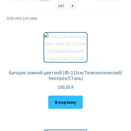
347
Grid view
List view
Багорик зимний цветной (45-111см/Телескопический/
Неопрен/Сталь)
230,00
₽
В корзину