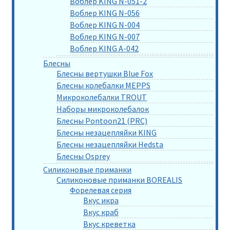
Воблер KING N-051-2
Воблер KING N-056
Воблер KING N-004
Воблер KING N-007
Воблер KING A-042
Блесны
Блесны вертушки Blue Fox
Блесны колебалки MEPPS
Микроколебалки TROUT
Наборы микроколебалок
Блесны Pontoon21 (PRC)
Блесны незацепляйки KING
Блесны незацепляйки Hedsta
Блесны Osprey
Силиконовые приманки
Силиконовые приманки BOREALIS
Форелевая серия
Вкус икра
Вкус краб
Вкус креветка