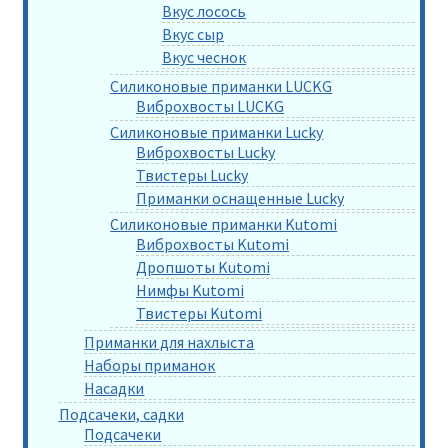
Вкус лосось
Вкус сыр
Вкус чеснок
Силиконовые приманки LUCKG
Виброхвосты LUCKG
Силиконовые приманки Lucky
Виброхвосты Lucky
Твистеры Lucky
Приманки оснащенные Lucky
Силиконовые приманки Kutomi
Виброхвосты Kutomi
Дропшоты Kutomi
Нимфы Kutomi
Твистеры Kutomi
Приманки для нахлыста
Наборы приманок
Насадки
Подсачеки, садки
Подсачеки