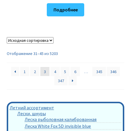
Подробнее
Отображение 31–45 из 5203
1
2
3
4
5
6
…
345
346
347
Летний ассортимент
Лески, шнуры
Леска рыболовная калиброванная
Леска White Fox 5D invisible blue