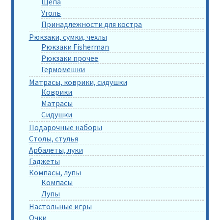
Щепа
Уголь
Принадлежности для костра
Рюкзаки, сумки, чехлы
Рюкзаки Fisherman
Рюкзаки прочее
Гермомешки
Матрасы, коврики, сидушки
Коврики
Матрасы
Сидушки
Подарочные наборы
Столы, стулья
Арбалеты, луки
Гаджеты
Компасы, лупы
Компасы
Лупы
Настольные игры
Очки