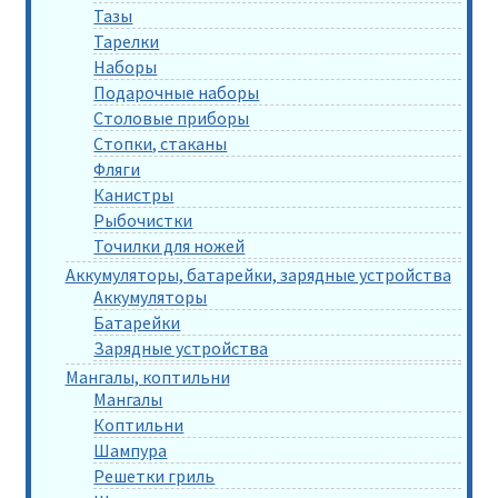
Тазы
Тарелки
Наборы
Подарочные наборы
Столовые приборы
Стопки, стаканы
Фляги
Канистры
Рыбочистки
Точилки для ножей
Аккумуляторы, батарейки, зарядные устройства
Аккумуляторы
Батарейки
Зарядные устройства
Мангалы, коптильни
Мангалы
Коптильни
Шампура
Решетки гриль