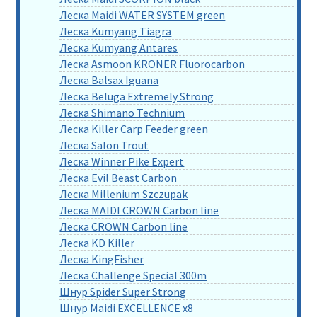
Леска Maidi WATER SYSTEM green
Леска Kumyang Tiagra
Леска Kumyang Antares
Леска Asmoon KRONER Fluorocarbon
Леска Balsax Iguana
Леска Beluga Extremely Strong
Леска Shimano Technium
Леска Killer Carp Feeder green
Леска Salon Trout
Леска Winner Pike Expert
Леска Evil Beast Carbon
Леска Millenium Szczupak
Леска MAIDI CROWN Carbon line
Леска CROWN Carbon line
Леска KD Killer
Леска KingFisher
Леска Challenge Special 300m
Шнур Spider Super Strong
Шнур Maidi EXCELLENCE x8