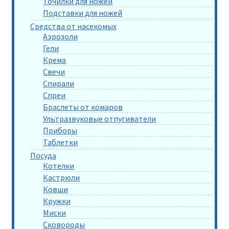
Точилки для ножей
Подставки для ножей
Средства от насекомых
Аэрозоли
Гели
Крема
Свечи
Спирали
Спреи
Браслеты от комаров
Ультразвуковые отпугиватели
Приборы
Таблетки
Посуда
Котелки
Кастрюли
Ковши
Кружки
Миски
Сковороды