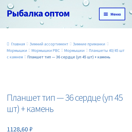
Рыбалка оптом
Перейти
Перейти
Меню
к
к
навигации
содержимому
Главная
О нас
Главная
Зимний ассортимент
Зимние приманки
Мормышки
Мормышки РВС
Мормышки
Планшеты 40/45 шт
с камнем
Планшет тип — 36 сердце (уп 45 шт) + камень
Доставка и оплата
Акции
Новинки
Планшет тип — 36 сердце (уп 45
шт) + камень
Прайс
Контакты
1128,60
₽