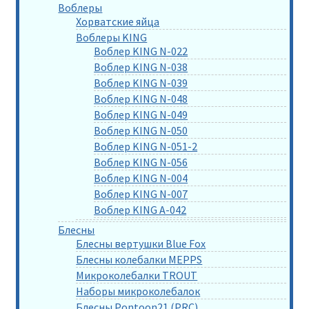
Воблеры
Хорватские яйца
Воблеры KING
Воблер KING N-022
Воблер KING N-038
Воблер KING N-039
Воблер KING N-048
Воблер KING N-049
Воблер KING N-050
Воблер KING N-051-2
Воблер KING N-056
Воблер KING N-004
Воблер KING N-007
Воблер KING A-042
Блесны
Блесны вертушки Blue Fox
Блесны колебалки MEPPS
Микроколебалки TROUT
Наборы микроколебалок
Блесны Pontoon21 (PRC)