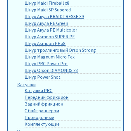
Шнур Maidi Fireball x8
Шнур Maidi SP Supered
Шнур Акула BRAIDTRESSE X9
Шнур Акула PE Green
Шнур Акула PE Multicolor
Шнур Asmoon SUPER PE
Шнур Asmoon PE x8
Шнур троллинговый Orson Strong
Шнур Magnum Micro Tex
Шнур PRC Power Pro
Шнур Orson DIAMONDS x8
Шнур Power Shot
Катушки
Катушки PRC
Передний фрикцион
Задний фрикцион
С байтраннером
Проводочные
Комплектующие