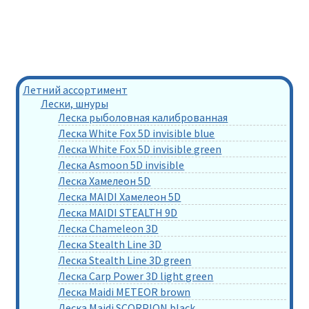
Летний ассортимент
Лески, шнуры
Леска рыболовная калиброванная
Леска White Fox 5D invisible blue
Леска White Fox 5D invisible green
Леска Asmoon 5D invisible
Леска Хамелеон 5D
Леска MAIDI Хамелеон 5D
Леска MAIDI STEALTH 9D
Леска Chameleon 3D
Леска Stealth Line 3D
Леска Stealth Line 3D green
Леска Carp Power 3D light green
Леска Maidi METEOR brown
Леска Maidi SCORPION black