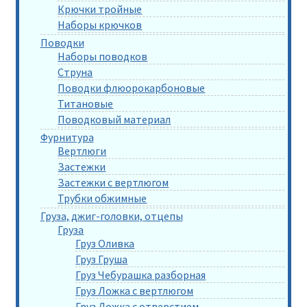
Крючки тройные
Наборы крючков
Поводки
Наборы поводков
Струна
Поводки флюорокарбоновые
Титановые
Поводковый материал
Фурнитура
Вертлюги
Застежки
Застежки с вертлюгом
Трубки обжимные
Груза, джиг-головки, отцепы
Груза
Груз Оливка
Груз Груша
Груз Чебурашка разборная
Груз Ложка с вертлюгом
Груз Ложка с отверстием