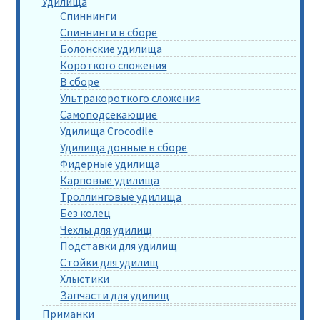
Удилища
Спиннинги
Спиннинги в сборе
Болонские удилища
Короткого сложения
В сборе
Ультракороткого сложения
Самоподсекающие
Удилища Crocodile
Удилища донные в сборе
Фидерные удилища
Карповые удилища
Троллинговые удилища
Без колец
Чехлы для удилищ
Подставки для удилищ
Стойки для удилищ
Хлыстики
Запчасти для удилищ
Приманки