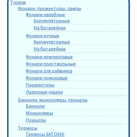
Туризм
Фонари, прожекторы, лампы
Фонари налобные
Аккумуляторные
На батарейках
Фонари ручные
Аккумуляторные
На батарейках
Фонари кемпинговые
Фонари подствольные
Фонари для дайвинга
Фонари поисковые
Прожекторы
Лазерные указки
Бинокли, монокуляры, прицелы
Бинокли
Монокуляры
Прицелы
Термосы
Термосы SATOSHI