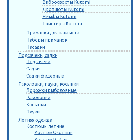
Виброхвосты Kutomi
Дропшоты Kutomi
Нимфы Kutomi
Твистеры Kutomi
Приманки для нахлыста
Наборы приманок
Насадки
Подсачеки, садки
Подсачеки
Садки
Садки фидерные
Раколовки, пауки, косынки
Дорожки рыболовные
Раколовки
Косынки
Пауки
Летняя одежда
Костюмы летние
Костюм Охотник
Костюм Рыбак