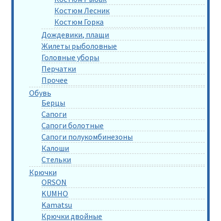
Костюм Лесник
Костюм Горка
Дождевики, плащи
Жилеты рыболовные
Головные уборы
Перчатки
Прочее
Обувь
Берцы
Сапоги
Сапоги болотные
Сапоги полукомбинезоны
Калоши
Стельки
Крючки
ORSON
KUMHO
Kamatsu
Крючки двойные