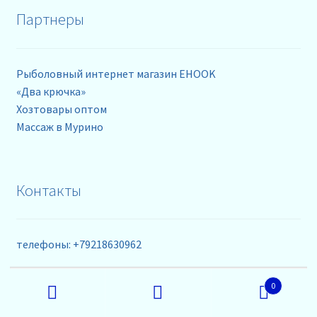
Партнеры
Рыболовный интернет магазин EHOOK
«Два крючка»
Хозтовары оптом
Массаж в Мурино
Контакты
телефоны: +79218630962
Искать:
+79218630965
0
email: info@rybalka-opt.ru
Поиск