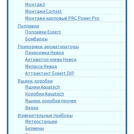
Монтаж3
Монтажи Cortest
Монтажи карповые PRC Power Pro
Поплавки
Поплавки Expert
Бомбарды
Прикормки, ароматизаторы
Прикормка Невод
Активатор клева Невод
Меласса Невод
Аттрактант Expert DIP
Ящики, коробки
Ящики Aquatech
Коробки Aquatech
Ящики, коробки прочее
Ведра
Измерительные приборы
Метеостанции
Безмены