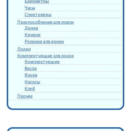
Барометры
Часы
Спиртомеры
Приспособления для ловли
Донки
Кружки
Резинки для донки
Лодки
Комплектующие для лодок
Комплектующие
Весла
Якоря
Насосы
Клей
Прочее