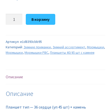
Количество
В корзину
товара
Планшет
тип
-
Артикул:
e1d8393cbb95
Категорий:
Зимние приманки
,
Зимний ассортимент
,
Мормышки
,
36
Мормышки
,
Мормышки РВС
,
Планшеты 40/45 шт с камнем
сердце
(уп
45
шт)
Описание
+
камень
Описание
Планшет тип — 36 сердце (уп 45 шт) + камень