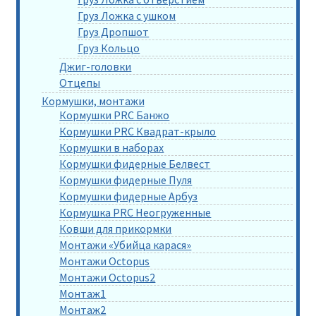
Груз Ложка с ушком
Груз Дропшот
Груз Кольцо
Джиг-головки
Отцепы
Кормушки, монтажи
Кормушки PRC Банжо
Кормушки PRC Квадрат-крыло
Кормушки в наборах
Кормушки фидерные Белвест
Кормушки фидерные Пуля
Кормушки фидерные Арбуз
Кормушка PRC Неогруженные
Ковши для прикормки
Монтажи «Убийца карася»
Монтажи Octopus
Монтажи Octopus2
Монтаж1
Монтаж2