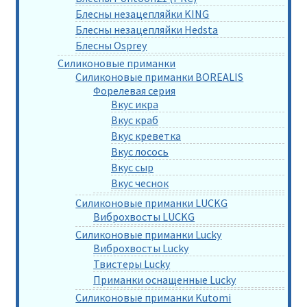
Блесны незацепляйки KING
Блесны незацепляйки Hedsta
Блесны Osprey
Силиконовые приманки
Силиконовые приманки BOREALIS
Форелевая серия
Вкус икра
Вкус краб
Вкус креветка
Вкус лосось
Вкус сыр
Вкус чеснок
Силиконовые приманки LUCKG
Виброхвосты LUCKG
Силиконовые приманки Lucky
Виброхвосты Lucky
Твистеры Lucky
Приманки оснащенные Lucky
Силиконовые приманки Kutomi