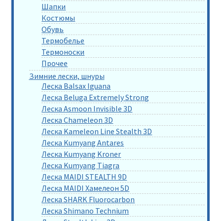
Шапки
Костюмы
Обувь
Термобелье
Термоноски
Прочее
Зимние лески, шнуры
Леска Balsax Iguana
Леска Beluga Extremely Strong
Леска Asmoon Invisible 3D
Леска Chameleon 3D
Леска Kameleon Line Stealth 3D
Леска Kumyang Antares
Леска Kumyang Kroner
Леска Kumyang Tiagra
Леска MAIDI STEALTH 9D
Леска MAIDI Хамелеон 5D
Леска SHARK Fluorocarbon
Леска Shimano Technium