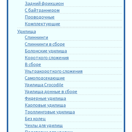
Задний фрикцион
С байтраннером
Проводочные
Комплектующие
Удилища
Спиннинги
Спиннинги в сборе
Болонские удилища
Короткого сложения
В сборе
Ультракороткого сложения
Самоподсекающие
Удилища Crocodile
Удилища донные в сборе
Фидерные удилища
Карповые удилища
Троллинговые удилища
Без колец
Чехлы для удилищ
Подставки для удилищ