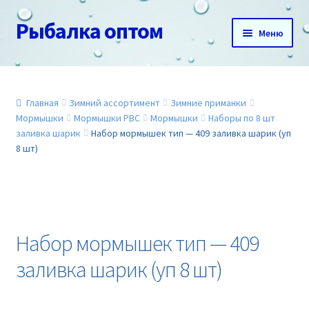
Рыбалка оптом
Перейти
Перейти
Меню
к
к
навигации
содержимому
Главная
О нас
Главная
Зимний ассортимент
Зимние приманки
Мормышки
Мормышки РВС
Мормышки
Наборы по 8 шт
заливка шарик
Набор мормышек тип — 409 заливка шарик (уп
Доставка и оплата
8 шт)
Акции
Новинки
Набор мормышек тип — 409
Прайс
заливка шарик (уп 8 шт)
Контакты