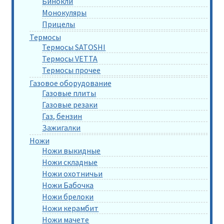
Бинокли
Монокуляры
Прицелы
Термосы
Термосы SATOSHI
Термосы VETTA
Термосы прочее
Газовое оборудование
Газовые плиты
Газовые резаки
Газ, бензин
Зажигалки
Ножи
Ножи выкидные
Ножи складные
Ножи охотничьи
Ножи Бабочка
Ножи брелоки
Ножи керамбит
Ножи мачете