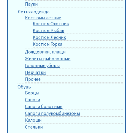
Пауки
Летняя одежда
Костюмы летние
Костюм Охотник
Костюм Рыбак
Костюм Лесник
Костюм Горка
Дождевики, плащи
Жилеты рыболовные
Головные уборы
Перчатки
Прочее
Обувь
Берцы
Сапоги
Сапоги болотные
Сапоги полукомбинезоны
Калоши
Стельки