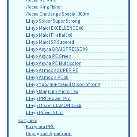
Леска KingFisher
Леска Challenge Special 300m
Шнур Spider Super Strong
Шнур Maidi EXCELLENCE x8
Шнур Maidi Fireball x8
Шнур Maidi SP Supered
Шнур Акула BRAIDTRESSE X9
Шнур Акула PE Green
Шнур Акула PE Multicolor
Шнур Asmoon SUPER PE
Шнур Asmoon PE x8
Шнур троллинговый Orson Strong
Шнур Magnum Micro Tex
Шнур PRC Power Pro
Шнур Orson DIAMONDS x8
Шнур Power Shot
Катушки
Катушки PRC
Передний фрикцион