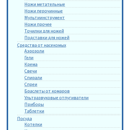
Ножи метательные
Ножи перочинные
Мультиинструмент
Ножи прочее
Точилки для ножей
Подставки для ножей
Средства от насекомых
Аэрозоли
Гели
Крема
Свечи
Спирали
Спреи
Браслеты от комаров
Ультразвуковые отпугиватели
Приборы
Таблетки
Посуда
Котелки