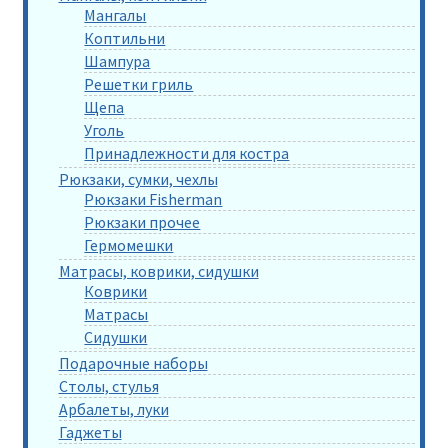
Мангалы
Коптильни
Шампура
Решетки гриль
Щепа
Уголь
Принадлежности для костра
Рюкзаки, сумки, чехлы
Рюкзаки Fisherman
Рюкзаки прочее
Гермомешки
Матрасы, коврики, сидушки
Коврики
Матрасы
Сидушки
Подарочные наборы
Столы, стулья
Арбалеты, луки
Гаджеты