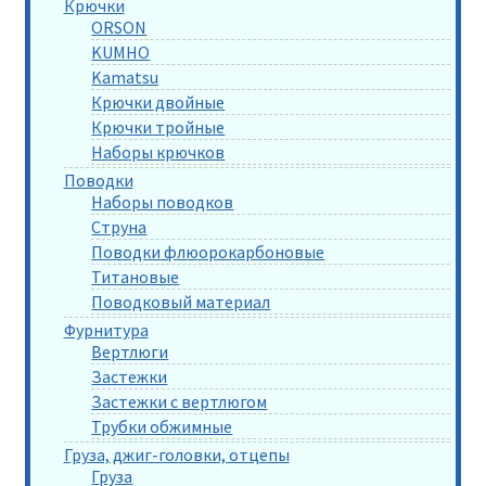
Крючки
ORSON
KUMHO
Kamatsu
Крючки двойные
Крючки тройные
Наборы крючков
Поводки
Наборы поводков
Струна
Поводки флюорокарбоновые
Титановые
Поводковый материал
Фурнитура
Вертлюги
Застежки
Застежки с вертлюгом
Трубки обжимные
Груза, джиг-головки, отцепы
Груза