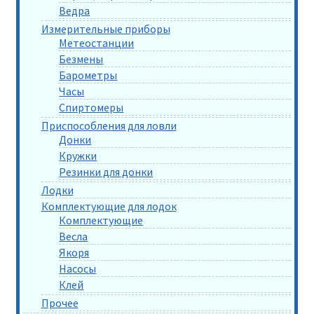
Ведра
Измерительные приборы
Метеостанции
Безмены
Барометры
Часы
Спиртомеры
Приспособления для ловли
Донки
Кружки
Резинки для донки
Лодки
Комплектующие для лодок
Комплектующие
Весла
Якоря
Насосы
Клей
Прочее