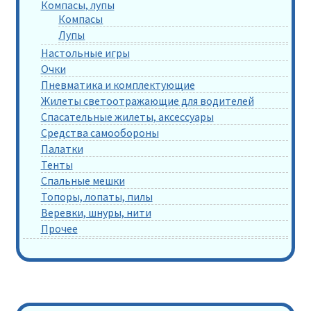
Компасы, лупы
Компасы
Лупы
Настольные игры
Очки
Пневматика и комплектующие
Жилеты светоотражающие для водителей
Спасательные жилеты, аксессуары
Средства самообороны
Палатки
Тенты
Спальные мешки
Топоры, лопаты, пилы
Веревки, шнуры, нити
Прочее