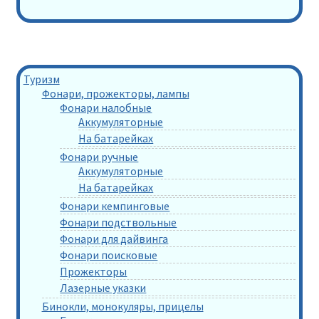
Туризм
Фонари, прожекторы, лампы
Фонари налобные
Аккумуляторные
На батарейках
Фонари ручные
Аккумуляторные
На батарейках
Фонари кемпинговые
Фонари подствольные
Фонари для дайвинга
Фонари поисковые
Прожекторы
Лазерные указки
Бинокли, монокуляры, прицелы