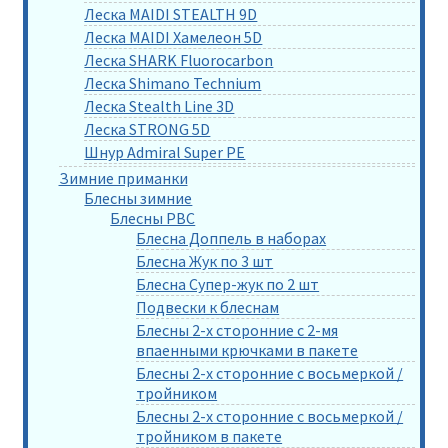
Леска MAIDI STEALTH 9D
Леска MAIDI Хамелеон 5D
Леска SHARK Fluorocarbon
Леска Shimano Technium
Леска Stealth Line 3D
Леска STRONG 5D
Шнур Admiral Super PE
Зимние приманки
Блесны зимние
Блесны РВС
Блесна Доппель в наборах
Блесна Жук по 3 шт
Блесна Супер-жук по 2 шт
Подвески к блеснам
Блесны 2-х сторонние с 2-мя
впаенными крючками в пакете
Блесны 2-х сторонние с восьмеркой /
тройником
Блесны 2-х сторонние с восьмеркой /
тройником в пакете