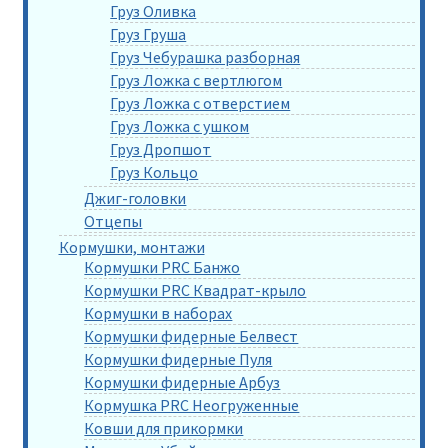
Груз Оливка
Груз Груша
Груз Чебурашка разборная
Груз Ложка с вертлюгом
Груз Ложка с отверстием
Груз Ложка с ушком
Груз Дропшот
Груз Кольцо
Джиг-головки
Отцепы
Кормушки, монтажи
Кормушки PRC Банжо
Кормушки PRC Квадрат-крыло
Кормушки в наборах
Кормушки фидерные Белвест
Кормушки фидерные Пуля
Кормушки фидерные Арбуз
Кормушка PRC Неогруженные
Ковши для прикормки