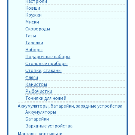
Кастрюли
Ковши
Кружки
Миски
Сковороды
Тазы
Тарелки
Наборы
Подарочные наборы
Столовые приборы
Стопки, стаканы
Фляги
Канистры
Рыбочистки
Точилки для ножей
Аккумуляторы, батарейки, зарядные устройства
Аккумуляторы
Батарейки
Зарядные устройства
Мангалы, коптильни