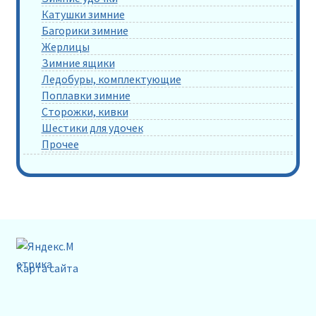
Катушки зимние
Багорики зимние
Жерлицы
Зимние ящики
Ледобуры, комплектующие
Поплавки зимние
Сторожки, кивки
Шестики для удочек
Прочее
Карта сайта