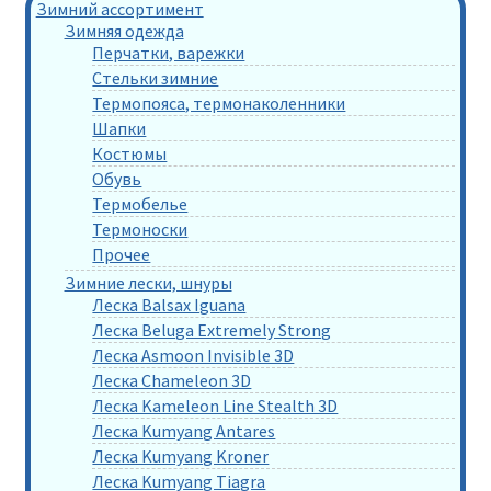
Зимний ассортимент
Зимняя одежда
Перчатки, варежки
Стельки зимние
Термопояса, термонаколенники
Шапки
Костюмы
Обувь
Термобелье
Термоноски
Прочее
Зимние лески, шнуры
Леска Balsax Iguana
Леска Beluga Extremely Strong
Леска Asmoon Invisible 3D
Леска Chameleon 3D
Леска Kameleon Line Stealth 3D
Леска Kumyang Antares
Леска Kumyang Kroner
Леска Kumyang Tiagra