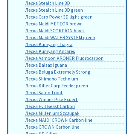
Леска Stealth Line 3D
Леска Stealth Line 3D green
Леска Carp Power 3D light green
Леска Maidi METEOR brown
Леска Maidi SCORPION black
Леска Maidi WATER SYSTEM green
Леска Kumyang Tiagra
Леска Kumyang Antares
Леска Asmoon KRONER Fluorocarbon
Леска Balsax Iguana
Леска Beluga Extremely Strong
Леска Shimano Technium
Леска Killer Carp Feeder green
Леска Salon Trout
Леска Winner Pike Expert
Леска Evil Beast Carbon
Леска Millenium Szczupak
Леска MAIDI CROWN Carbon line
Леска CROWN Carbon line
Леска KD Killer