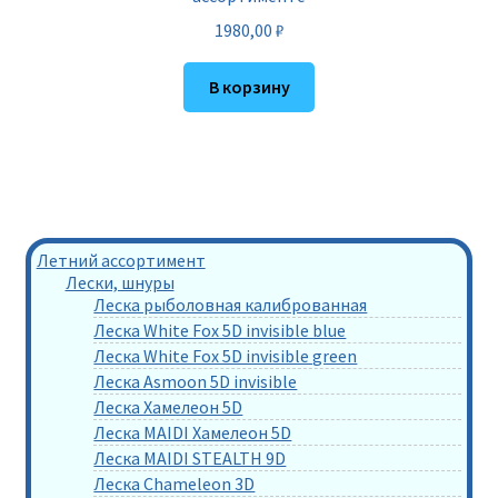
1980,00
₽
В корзину
Летний ассортимент
Лески, шнуры
Леска рыболовная калиброванная
Леска White Fox 5D invisible blue
Леска White Fox 5D invisible green
Леска Asmoon 5D invisible
Леска Хамелеон 5D
Леска MAIDI Хамелеон 5D
Леска MAIDI STEALTH 9D
Леска Chameleon 3D