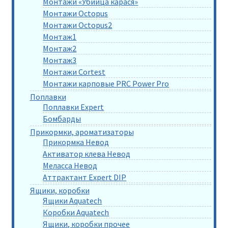
Монтажи «Убийца карася»
Монтажи Octopus
Монтажи Octopus2
Монтаж1
Монтаж2
Монтаж3
Монтажи Cortest
Монтажи карповые PRC Power Pro
Поплавки
Поплавки Expert
Бомбарды
Прикормки, ароматизаторы
Прикормка Невод
Активатор клева Невод
Меласса Невод
Аттрактант Expert DIP
Ящики, коробки
Ящики Aquatech
Коробки Aquatech
Ящики, коробки прочее