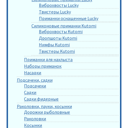
Виброхвосты Lucky
Твистеры Lucky
Приманки оснащенные Lucky
Силиконовые приманки Kutomi
Виброхвосты Kutomi
Дропшоты Kutomi
Нимфы Kutomi
Твистеры Kutomi
Приманки для нахлыста
Наборы приманок
Насадки
Подсачеки, садки
Подсачеки
Садки
Садки фидерные
Раколовки, пауки, косынки
Дорожки рыболовные
Раколовки
Косынки