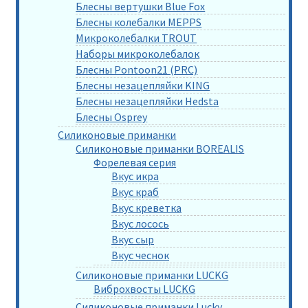
Блесны вертушки Blue Fox
Блесны колебалки MEPPS
Микроколебалки TROUT
Наборы микроколебалок
Блесны Pontoon21 (PRC)
Блесны незацепляйки KING
Блесны незацепляйки Hedsta
Блесны Osprey
Силиконовые приманки
Силиконовые приманки BOREALIS
Форелевая серия
Вкус икра
Вкус краб
Вкус креветка
Вкус лосось
Вкус сыр
Вкус чеснок
Силиконовые приманки LUCKG
Виброхвосты LUCKG
Силиконовые приманки Lucky