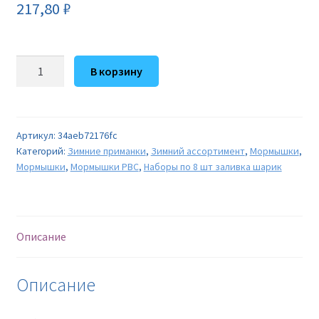
217,80
₽
Количество
В корзину
товара
Набор
мормышек
тип
Артикул:
34aeb72176fc
Категорий:
Зимние приманки
,
Зимний ассортимент
,
Мормышки
,
-
Мормышки
,
Мормышки РВС
,
Наборы по 8 шт заливка шарик
409
заливка
шарик
(уп
Описание
8
шт)
Описание