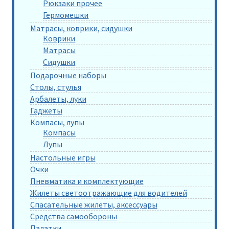
Рюкзаки прочее
Гермомешки
Матрасы, коврики, сидушки
Коврики
Матрасы
Сидушки
Подарочные наборы
Столы, стулья
Арбалеты, луки
Гаджеты
Компасы, лупы
Компасы
Лупы
Настольные игры
Очки
Пневматика и комплектующие
Жилеты светоотражающие для водителей
Спасательные жилеты, аксессуары
Средства самообороны
Палатки