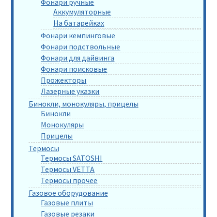
Фонари ручные
Аккумуляторные
На батарейках
Фонари кемпинговые
Фонари подствольные
Фонари для дайвинга
Фонари поисковые
Прожекторы
Лазерные указки
Бинокли, монокуляры, прицелы
Бинокли
Монокуляры
Прицелы
Термосы
Термосы SATOSHI
Термосы VETTA
Термосы прочее
Газовое оборудование
Газовые плиты
Газовые резаки