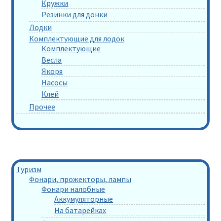
Кружки
Резинки для донки
Лодки
Комплектующие для лодок
Комплектующие
Весла
Якоря
Насосы
Клей
Прочее
Туризм
Фонари, прожекторы, лампы
Фонари налобные
Аккумуляторные
На батарейках