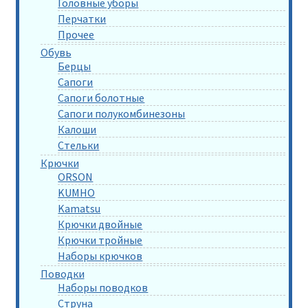
Головные уборы
Перчатки
Прочее
Обувь
Берцы
Сапоги
Сапоги болотные
Сапоги полукомбинезоны
Калоши
Стельки
Крючки
ORSON
KUMHO
Kamatsu
Крючки двойные
Крючки тройные
Наборы крючков
Поводки
Наборы поводков
Струна