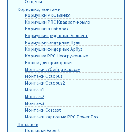
Отцепы
Кормушки, монтажи
Кормушки PRC Банжо
Кормушки PRC Квадрат-крыло
Кормушки в наборах
Кормушки фидерные Белвест
Кормушки фидерные Пуля
Кормушки фидерные Арбуз
Кормушка PRC Неогруженные
Ковши для прикормки
Монтажи «Убийца карася»
Монтажи Octopus
Монтажи Octopus2
Монтаж1
Монтаж2
Монтаж3
Монтажи Cortest
Монтажи карповые PRC Power Pro
Поплавки
Поплавки Expert