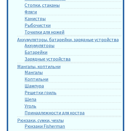
Стопки, стаканы
Фляги
Канистры
Рыбочистки
Точилки для ножей
Аккумуляторы, батарейки, зарядные устройства
Аккумуляторы
Батарейки
Зарядные устройства
Мангалы, коптильни
Мангалы
Коптильни
Шампура
Решетки гриль
Щепа
Уголь
Принадлежности для костра
Рюкзаки, сумки, чехлы
Рюкзаки Fisherman