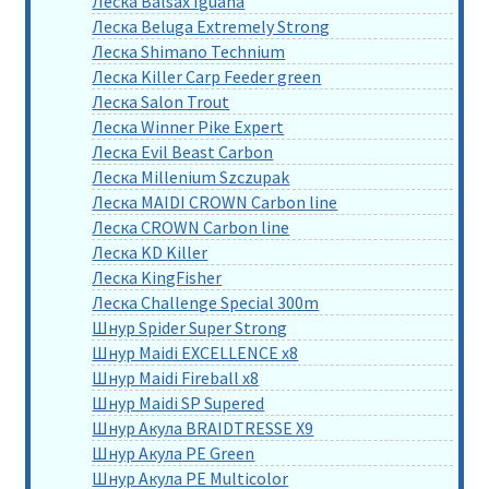
Леска Balsax Iguana
Леска Beluga Extremely Strong
Леска Shimano Technium
Леска Killer Carp Feeder green
Леска Salon Trout
Леска Winner Pike Expert
Леска Evil Beast Carbon
Леска Millenium Szczupak
Леска MAIDI CROWN Carbon line
Леска CROWN Carbon line
Леска KD Killer
Леска KingFisher
Леска Challenge Special 300m
Шнур Spider Super Strong
Шнур Maidi EXCELLENCE x8
Шнур Maidi Fireball x8
Шнур Maidi SP Supered
Шнур Акула BRAIDTRESSE X9
Шнур Акула PE Green
Шнур Акула PE Multicolor