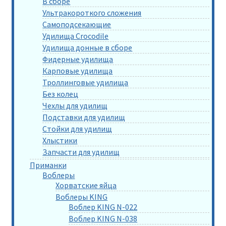
В сборе
Ультракороткого сложения
Самоподсекающие
Удилища Crocodile
Удилища донные в сборе
Фидерные удилища
Карповые удилища
Троллинговые удилища
Без колец
Чехлы для удилищ
Подставки для удилищ
Стойки для удилищ
Хлыстики
Запчасти для удилищ
Приманки
Воблеры
Хорватские яйца
Воблеры KING
Воблер KING N-022
Воблер KING N-038