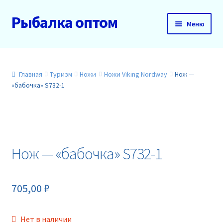
Рыбалка оптом
Перейти
Перейти
Меню
к
к
навигации
содержимому
Главная
О нас
Главная
Туризм
Ножи
Ножи Viking Nordway
Нож —
«бабочка» S732-1
Доставка и оплата
Акции
Нож — «бабочка» S732-1
Новинки
Прайс
705,00
₽
Контакты
Нет в наличии