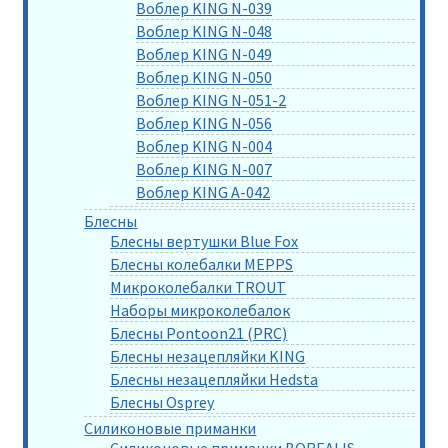
Воблер KING N-039
Воблер KING N-048
Воблер KING N-049
Воблер KING N-050
Воблер KING N-051-2
Воблер KING N-056
Воблер KING N-004
Воблер KING N-007
Воблер KING A-042
Блесны
Блесны вертушки Blue Fox
Блесны колебалки MEPPS
Микроколебалки TROUT
Наборы микроколебалок
Блесны Pontoon21 (PRC)
Блесны незацепляйки KING
Блесны незацепляйки Hedsta
Блесны Osprey
Силиконовые приманки
Силиконовые приманки BOREALIS