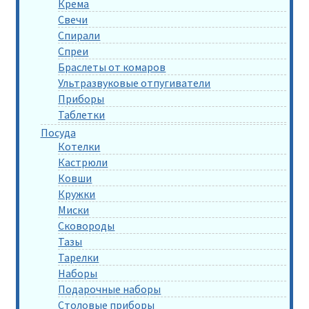
Крема
Свечи
Спирали
Спреи
Браслеты от комаров
Ультразвуковые отпугиватели
Приборы
Таблетки
Посуда
Котелки
Кастрюли
Ковши
Кружки
Миски
Сковороды
Тазы
Тарелки
Наборы
Подарочные наборы
Столовые приборы