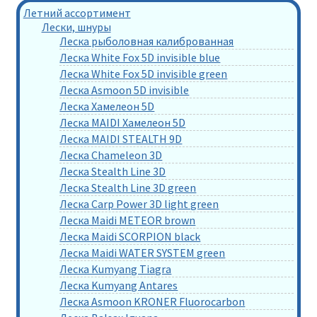
Летний ассортимент
Лески, шнуры
Леска рыболовная калиброванная
Леска White Fox 5D invisible blue
Леска White Fox 5D invisible green
Леска Asmoon 5D invisible
Леска Хамелеон 5D
Леска MAIDI Хамелеон 5D
Леска MAIDI STEALTH 9D
Леска Chameleon 3D
Леска Stealth Line 3D
Леска Stealth Line 3D green
Леска Carp Power 3D light green
Леска Maidi METEOR brown
Леска Maidi SCORPION black
Леска Maidi WATER SYSTEM green
Леска Kumyang Tiagra
Леска Kumyang Antares
Леска Asmoon KRONER Fluorocarbon