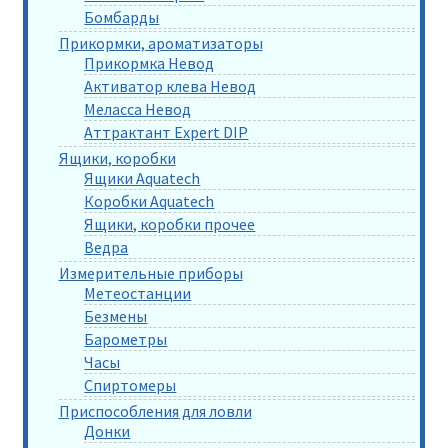
Бомбарды
Прикормки, ароматизаторы
Прикормка Невод
Активатор клева Невод
Меласса Невод
Аттрактант Expert DIP
Ящики, коробки
Ящики Aquatech
Коробки Aquatech
Ящики, коробки прочее
Ведра
Измерительные приборы
Метеостанции
Безмены
Барометры
Часы
Спиртомеры
Приспособления для ловли
Донки