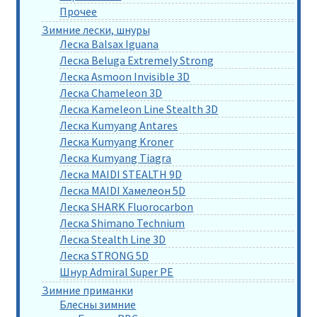
Прочее
Зимние лески, шнуры
Леска Balsax Iguana
Леска Beluga Extremely Strong
Леска Asmoon Invisible 3D
Леска Chameleon 3D
Леска Kameleon Line Stealth 3D
Леска Kumyang Antares
Леска Kumyang Kroner
Леска Kumyang Tiagra
Леска MAIDI STEALTH 9D
Леска MAIDI Хамелеон 5D
Леска SHARK Fluorocarbon
Леска Shimano Technium
Леска Stealth Line 3D
Леска STRONG 5D
Шнур Admiral Super PE
Зимние приманки
Блесны зимние