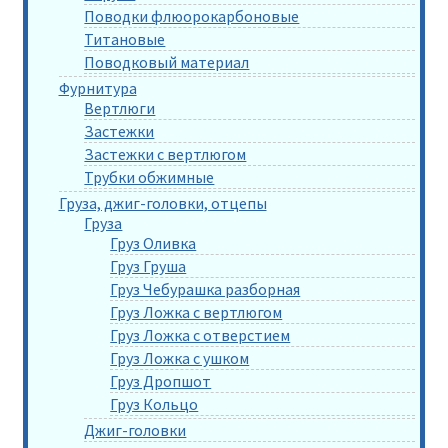
Поводки флюорокарбоновые
Титановые
Поводковый материал
Фурнитура
Вертлюги
Застежки
Застежки с вертлюгом
Трубки обжимные
Груза, джиг-головки, отцепы
Груза
Груз Оливка
Груз Груша
Груз Чебурашка разборная
Груз Ложка с вертлюгом
Груз Ложка с отверстием
Груз Ложка с ушком
Груз Дропшот
Груз Кольцо
Джиг-головки