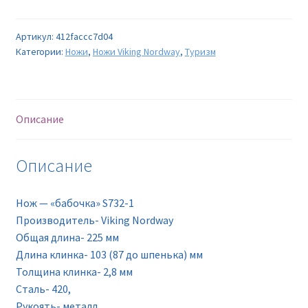
Артикул:
412faccc7d04
Категории:
Ножи
,
Ножи Viking Nordway
,
Туризм
Описание
Описание
Нож — «бабочка» S732-1
Производитель- Viking Nordway
Oбщая длина- 225 мм
Длина клинка- 103 (87 до шпенька) мм
Толщина клинка- 2,8 мм
Сталь- 420,
Рукоять- металл