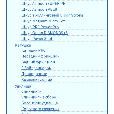
Шнур Asmoon SUPER PE
Шнур Asmoon PE x8
Шнур троллинговый Orson Strong
Шнур Magnum Micro Tex
Шнур PRC Power Pro
Шнур Orson DIAMONDS x8
Шнур Power Shot
Катушки
Катушки PRC
Передний фрикцион
Задний фрикцион
С байтраннером
Проводочные
Комплектующие
Удилища
Спиннинги
Спиннинги в сборе
Болонские удилища
Короткого сложения