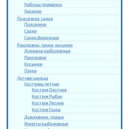
Наборы приманок
Насадки
Подсачеки, садки
Подсачеки
Садки
Садки фидерные
Раколовки, пауки, косынки
Дорожки рыболовные
Раколовки
Косынки
Пауки
Летняя одежда
Костюмы летние
Костюм Охотник
Костюм Рыбак
Костюм Лесник
Костюм Горка
Дождевики, плащи
Жилеты рыболовные