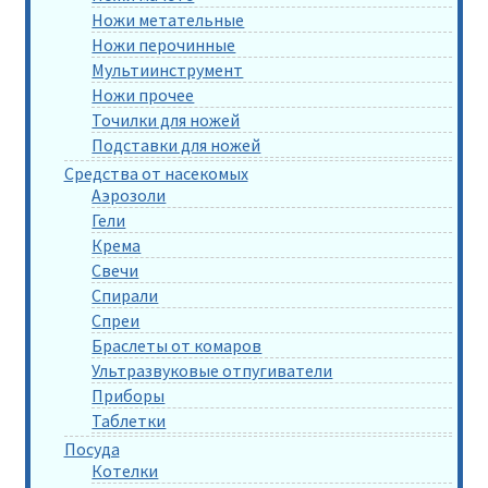
Ножи метательные
Ножи перочинные
Мультиинструмент
Ножи прочее
Точилки для ножей
Подставки для ножей
Средства от насекомых
Аэрозоли
Гели
Крема
Свечи
Спирали
Спреи
Браслеты от комаров
Ультразвуковые отпугиватели
Приборы
Таблетки
Посуда
Котелки