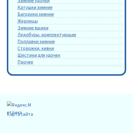
Зимние удочки
Катушки зимние
Багорики зимние
Жерлицы
Зимние ящики
Ледобуры, комплектующие
Поплавки зимние
Сторожки, кивки
Шестики для удочек
Прочее
Карта сайта