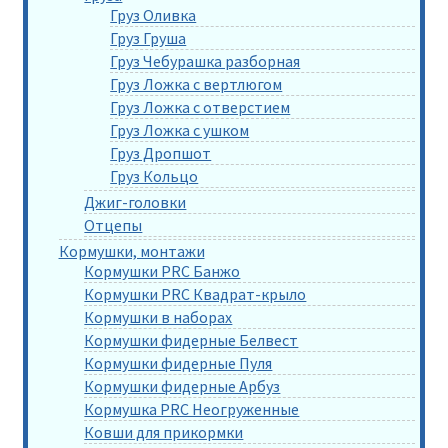
Груз Оливка
Груз Груша
Груз Чебурашка разборная
Груз Ложка с вертлюгом
Груз Ложка с отверстием
Груз Ложка с ушком
Груз Дропшот
Груз Кольцо
Джиг-головки
Отцепы
Кормушки, монтажи
Кормушки PRC Банжо
Кормушки PRC Квадрат-крыло
Кормушки в наборах
Кормушки фидерные Белвест
Кормушки фидерные Пуля
Кормушки фидерные Арбуз
Кормушка PRC Неогруженные
Ковши для прикормки