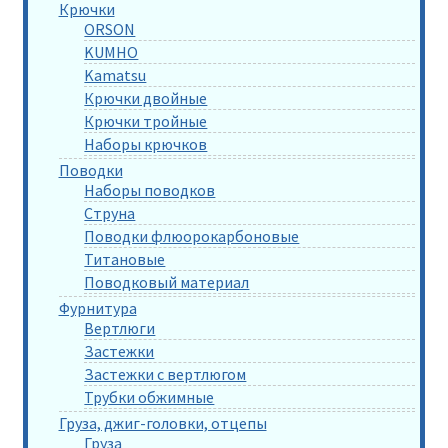
Крючки
ORSON
KUMHO
Kamatsu
Крючки двойные
Крючки тройные
Наборы крючков
Поводки
Наборы поводков
Струна
Поводки флюорокарбоновые
Титановые
Поводковый материал
Фурнитура
Вертлюги
Застежки
Застежки с вертлюгом
Трубки обжимные
Груза, джиг-головки, отцепы
Груза