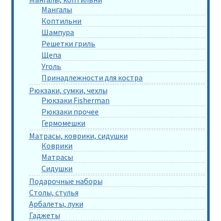
Мангалы
Коптильни
Шампура
Решетки гриль
Щепа
Уголь
Принадлежности для костра
Рюкзаки, сумки, чехлы
Рюкзаки Fisherman
Рюкзаки прочее
Гермомешки
Матрасы, коврики, сидушки
Коврики
Матрасы
Сидушки
Подарочные наборы
Столы, стулья
Арбалеты, луки
Гаджеты