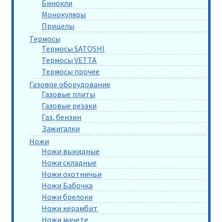
Бинокли
Монокуляры
Прицелы
Термосы
Термосы SATOSHI
Термосы VETTA
Термосы прочее
Газовое оборудование
Газовые плиты
Газовые резаки
Газ, бензин
Зажигалки
Ножи
Ножи выкидные
Ножи складные
Ножи охотничьи
Ножи Бабочка
Ножи брелоки
Ножи керамбит
Ножи мачете