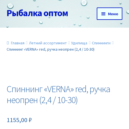
Рыбалка оптом
Перейти
Перейти
Меню
к
к
навигации
содержимому
Главная
О нас
Главная
Летний ассортимент
Удилища
Спиннинги
Спиннинг «VERNA» red, ручка неопрен (2,4 / 10-30)
Доставка и оплата
Акции
Спиннинг «VERNA» red, ручка
Новинки
неопрен (2,4 / 10-30)
Прайс
1155,00
₽
Контакты