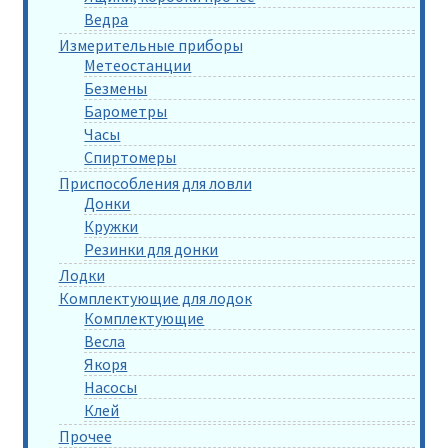
Ведра
Измерительные приборы
Метеостанции
Безмены
Барометры
Часы
Спиртомеры
Приспособления для ловли
Донки
Кружки
Резинки для донки
Лодки
Комплектующие для лодок
Комплектующие
Весла
Якоря
Насосы
Клей
Прочее