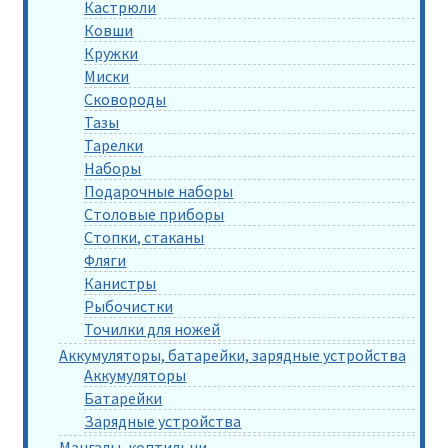
Кастрюли
Ковши
Кружки
Миски
Сковороды
Тазы
Тарелки
Наборы
Подарочные наборы
Столовые приборы
Стопки, стаканы
Фляги
Канистры
Рыбочистки
Точилки для ножей
Аккумуляторы, батарейки, зарядные устройства
Аккумуляторы
Батарейки
Зарядные устройства
Мангалы, коптильни