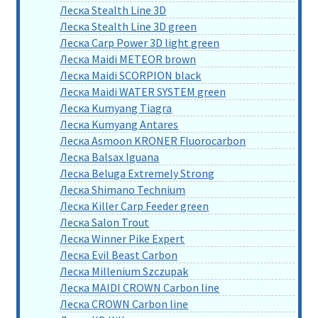
Леска Stealth Line 3D
Леска Stealth Line 3D green
Леска Carp Power 3D light green
Леска Maidi METEOR brown
Леска Maidi SCORPION black
Леска Maidi WATER SYSTEM green
Леска Kumyang Tiagra
Леска Kumyang Antares
Леска Asmoon KRONER Fluorocarbon
Леска Balsax Iguana
Леска Beluga Extremely Strong
Леска Shimano Technium
Леска Killer Carp Feeder green
Леска Salon Trout
Леска Winner Pike Expert
Леска Evil Beast Carbon
Леска Millenium Szczupak
Леска MAIDI CROWN Carbon line
Леска CROWN Carbon line