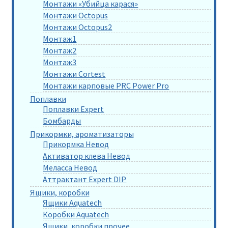
Монтажи «Убийца карася»
Монтажи Octopus
Монтажи Octopus2
Монтаж1
Монтаж2
Монтаж3
Монтажи Cortest
Монтажи карповые PRC Power Pro
Поплавки
Поплавки Expert
Бомбарды
Прикормки, ароматизаторы
Прикормка Невод
Активатор клева Невод
Меласса Невод
Аттрактант Expert DIP
Ящики, коробки
Ящики Aquatech
Коробки Aquatech
Ящики, коробки прочее