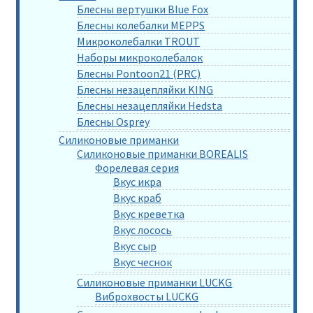
Блесны вертушки Blue Fox
Блесны колебалки MEPPS
Микроколебалки TROUT
Наборы микроколебалок
Блесны Pontoon21 (PRC)
Блесны незацепляйки KING
Блесны незацепляйки Hedsta
Блесны Osprey
Силиконовые приманки
Силиконовые приманки BOREALIS
Форелевая серия
Вкус икра
Вкус краб
Вкус креветка
Вкус лосось
Вкус сыр
Вкус чеснок
Силиконовые приманки LUCKG
Виброхвосты LUCKG