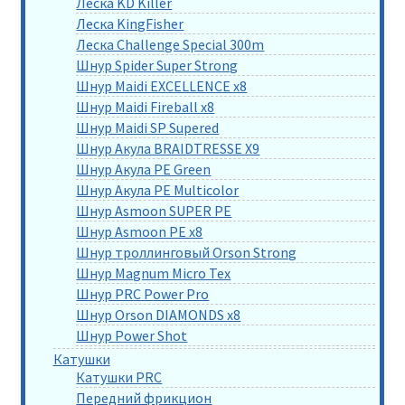
Леска KD Killer
Леска KingFisher
Леска Challenge Special 300m
Шнур Spider Super Strong
Шнур Maidi EXCELLENCE x8
Шнур Maidi Fireball x8
Шнур Maidi SP Supered
Шнур Акула BRAIDTRESSE X9
Шнур Акула PE Green
Шнур Акула PE Multicolor
Шнур Asmoon SUPER PE
Шнур Asmoon PE x8
Шнур троллинговый Orson Strong
Шнур Magnum Micro Tex
Шнур PRC Power Pro
Шнур Orson DIAMONDS x8
Шнур Power Shot
Катушки
Катушки PRC
Передний фрикцион