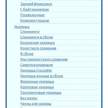
Задний фрикцион
С байтраннером
Проводочные
Комплектующие
Удилища
Спиннинги
Спиннинги в сборе
Болонские удилища
Короткого сложения
В сборе
Ультракороткого сложения
Самоподсекающие
Удилища Crocodile
Удилища донные в сборе
Фидерные удилища
Карповые удилища
Троллинговые удилища
Без колец
Чехлы для удилищ