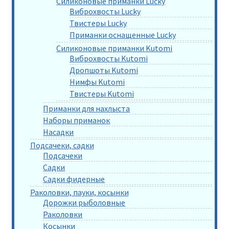
Силиконовые приманки Lucky
Виброхвосты Lucky
Твистеры Lucky
Приманки оснащенные Lucky
Силиконовые приманки Kutomi
Виброхвосты Kutomi
Дропшоты Kutomi
Нимфы Kutomi
Твистеры Kutomi
Приманки для нахлыста
Наборы приманок
Насадки
Подсачеки, садки
Подсачеки
Садки
Садки фидерные
Раколовки, пауки, косынки
Дорожки рыболовные
Раколовки
Косынки