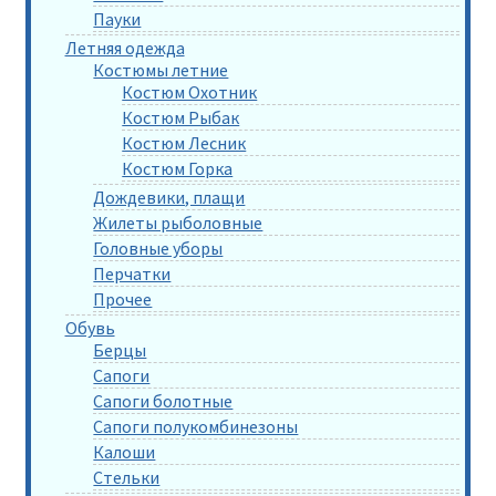
Пауки
Летняя одежда
Костюмы летние
Костюм Охотник
Костюм Рыбак
Костюм Лесник
Костюм Горка
Дождевики, плащи
Жилеты рыболовные
Головные уборы
Перчатки
Прочее
Обувь
Берцы
Сапоги
Сапоги болотные
Сапоги полукомбинезоны
Калоши
Стельки