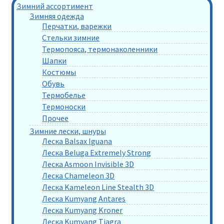
Зимний ассортимент
Зимняя одежда
Перчатки, варежки
Стельки зимние
Термопояса, термонаколенники
Шапки
Костюмы
Обувь
Термобелье
Термоноски
Прочее
Зимние лески, шнуры
Леска Balsax Iguana
Леска Beluga Extremely Strong
Леска Asmoon Invisible 3D
Леска Chameleon 3D
Леска Kameleon Line Stealth 3D
Леска Kumyang Antares
Леска Kumyang Kroner
Леска Kumyang Tiagra