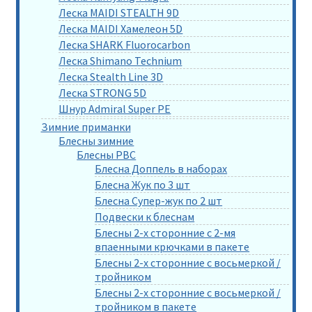
Леска MAIDI STEALTH 9D
Леска MAIDI Хамелеон 5D
Леска SHARK Fluorocarbon
Леска Shimano Technium
Леска Stealth Line 3D
Леска STRONG 5D
Шнур Admiral Super PE
Зимние приманки
Блесны зимние
Блесны РВС
Блесна Доппель в наборах
Блесна Жук по 3 шт
Блесна Супер-жук по 2 шт
Подвески к блеснам
Блесны 2-х сторонние с 2-мя
впаенными крючками в пакете
Блесны 2-х сторонние с восьмеркой /
тройником
Блесны 2-х сторонние с восьмеркой /
тройником в пакете