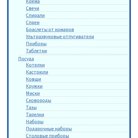
Крема
Свечи
Спирали
Спреи
Браслеты от комаров
Ультразвуковые отпугиватели
Приборы
Таблетки
Посуда
Котелки
Кастрюли
Ковши
Кружки
Миски
Сковороды
Тазы
Тарелки
Наборы
Подарочные наборы
Столовые приборы