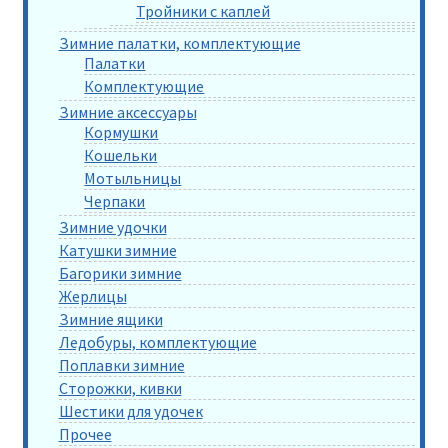
Тройники с каплей
Зимние палатки, комплектующие
Палатки
Комплектующие
Зимние аксессуары
Кормушки
Кошельки
Мотыльницы
Черпаки
Зимние удочки
Катушки зимние
Багорики зимние
Жерлицы
Зимние ящики
Ледобуры, комплектующие
Поплавки зимние
Сторожки, кивки
Шестики для удочек
Прочее