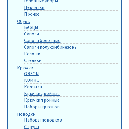
Головные уборы
Перчатки
Прочее
Обувь
Берцы
Сапоги
Сапоги болотные
Сапоги полукомбинезоны
Калоши
Стельки
Крючки
ORSON
KUMHO
Kamatsu
Крючки двойные
Крючки тройные
Наборы крючков
Поводки
Наборы поводков
Струна