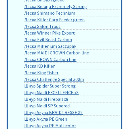
Леска Beluga Extremely Strong
Леска Shimano Technium
Леска Killer Carp Feeder green
Леска Salon Trout
Леска Winner Pike Expert
Леска Evil Beast Carbon
Леска Millenium Szczupak
Леска MAIDI CROWN Carbon line
Леска CROWN Carbon line
Леска KD Killer
Леска KingFisher
Леска Challenge Special 300m
Шнур Spider Super Strong
Шнур Maidi EXCELLENCE x8
Шнур Maidi Fireball x8
Шнур Maidi SP Supered
Шнур Акула BRAIDTRESSE X9
Шнур Акула PE Green
Шнур Акула PE Multicolor