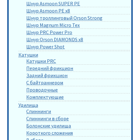
Шнур Asmoon SUPER PE
Шнур Asmoon PE x8
Шнур троллинговый Orson Strong
Шнур Magnum Micro Tex
Шнур PRC Power Pro
Шнур Orson DIAMONDS x8
Шнур Power Shot
Катушки
Катушки PRC
Передний фрикцион
Задний фрикцион
С байтраннером
Проводочные
Комплектующие
Удилища
Спиннинги
Спиннинги в сборе
Болонские удилища
Короткого сложения