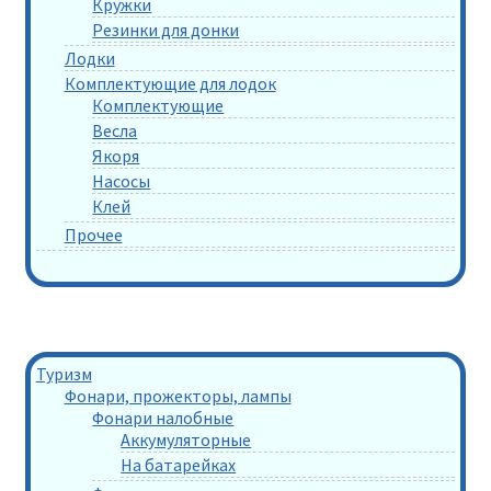
Кружки
Резинки для донки
Лодки
Комплектующие для лодок
Комплектующие
Весла
Якоря
Насосы
Клей
Прочее
Туризм
Фонари, прожекторы, лампы
Фонари налобные
Аккумуляторные
На батарейках