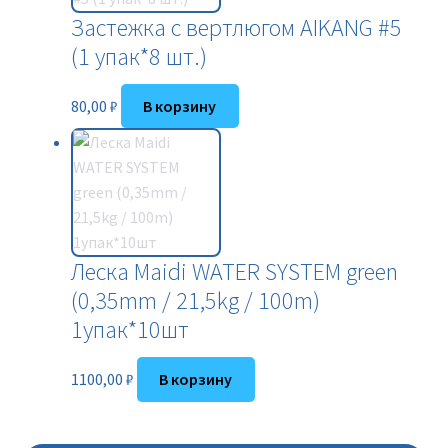
Застежка с вертлюгом AIKANG #5
(1 упак*8 шт.)
80,00
₽
В корзину
Леска Maidi WATER SYSTEM green
(0,35mm / 21,5kg / 100m)
1упак*10шт
1100,00
₽
В корзину