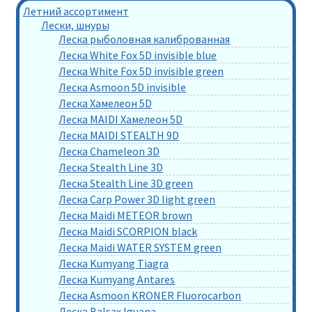
Летний ассортимент
Лески, шнуры
Леска рыболовная калиброванная
Леска White Fox 5D invisible blue
Леска White Fox 5D invisible green
Леска Asmoon 5D invisible
Леска Хамелеон 5D
Леска MAIDI Хамелеон 5D
Леска MAIDI STEALTH 9D
Леска Chameleon 3D
Леска Stealth Line 3D
Леска Stealth Line 3D green
Леска Carp Power 3D light green
Леска Maidi METEOR brown
Леска Maidi SCORPION black
Леска Maidi WATER SYSTEM green
Леска Kumyang Tiagra
Леска Kumyang Antares
Леска Asmoon KRONER Fluorocarbon
Леска Balsax Iguana