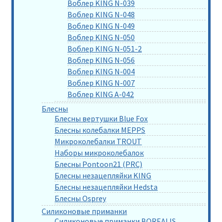
Воблер KING N-039
Воблер KING N-048
Воблер KING N-049
Воблер KING N-050
Воблер KING N-051-2
Воблер KING N-056
Воблер KING N-004
Воблер KING N-007
Воблер KING A-042
Блесны
Блесны вертушки Blue Fox
Блесны колебалки MEPPS
Микроколебалки TROUT
Наборы микроколебалок
Блесны Pontoon21 (PRC)
Блесны незацепляйки KING
Блесны незацепляйки Hedsta
Блесны Osprey
Силиконовые приманки
Силиконовые приманки BOREALIS