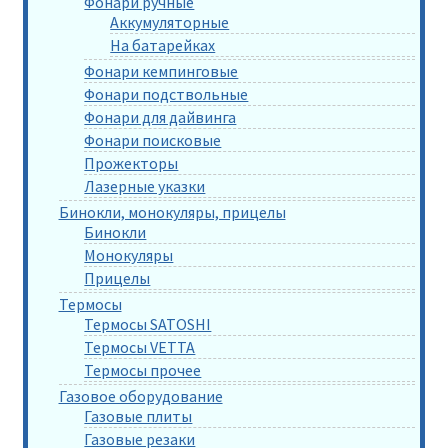
Фонари ручные
Аккумуляторные
На батарейках
Фонари кемпинговые
Фонари подствольные
Фонари для дайвинга
Фонари поисковые
Прожекторы
Лазерные указки
Бинокли, монокуляры, прицелы
Бинокли
Монокуляры
Прицелы
Термосы
Термосы SATOSHI
Термосы VETTA
Термосы прочее
Газовое оборудование
Газовые плиты
Газовые резаки