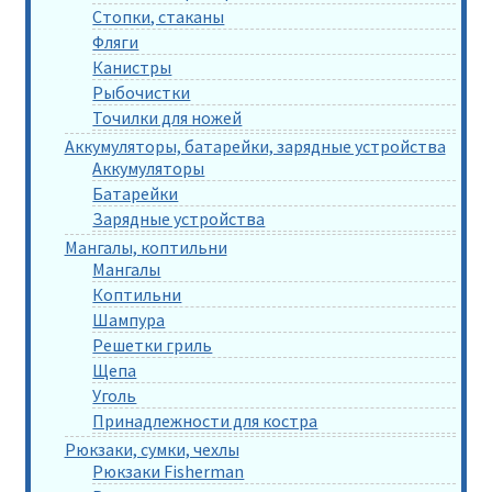
Стопки, стаканы
Фляги
Канистры
Рыбочистки
Точилки для ножей
Аккумуляторы, батарейки, зарядные устройства
Аккумуляторы
Батарейки
Зарядные устройства
Мангалы, коптильни
Мангалы
Коптильни
Шампура
Решетки гриль
Щепа
Уголь
Принадлежности для костра
Рюкзаки, сумки, чехлы
Рюкзаки Fisherman