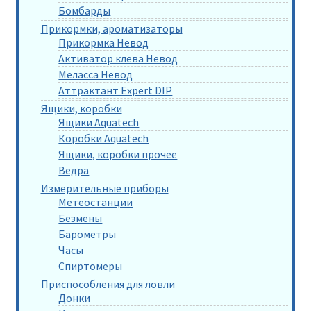
Бомбарды
Прикормки, ароматизаторы
Прикормка Невод
Активатор клева Невод
Меласса Невод
Аттрактант Expert DIP
Ящики, коробки
Ящики Aquatech
Коробки Aquatech
Ящики, коробки прочее
Ведра
Измерительные приборы
Метеостанции
Безмены
Барометры
Часы
Спиртомеры
Приспособления для ловли
Донки