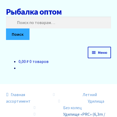
Рыбалка оптом
Перейти
Перейти
к
к
Искать:
навигации
содержимому
Поиск
Меню
0,00 ₽
0 товаров
Главная
О нас
Доставка и оплата
Главная
Летний
ассортимент
Удилища
Акции
Без колец
Удилище «PRC» (6,3m /