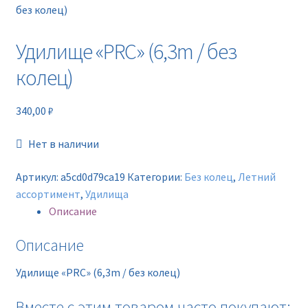
Новинки
без колец)
Удилище «PRC» (6,3m / без
Прайс
колец)
Контакты
340,00
₽
Нет в наличии
Артикул:
a5cd0d79ca19
Категории:
Без колец
,
Летний
ассортимент
,
Удилища
Описание
Описание
Удилище «PRC» (6,3m / без колец)
Вместе с этим товаром часто покупают: