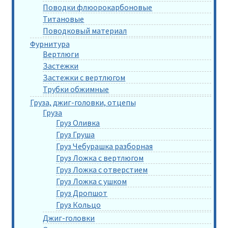
Поводки флюорокарбоновые
Титановые
Поводковый материал
Фурнитура
Вертлюги
Застежки
Застежки с вертлюгом
Трубки обжимные
Груза, джиг-головки, отцепы
Груза
Груз Оливка
Груз Груша
Груз Чебурашка разборная
Груз Ложка с вертлюгом
Груз Ложка с отверстием
Груз Ложка с ушком
Груз Дропшот
Груз Кольцо
Джиг-головки