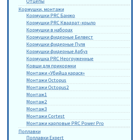
Отцепы
Кормушки, монтажи
Кормушки PRC Банжо
Кормушки PRC Квадрат-крыло
Кормушки в наборах
Кормушки фидерные Белвест
Кормушки фидерные Пуля
Кормушки фидерные Арбуз
Кормушка PRC Неогруженные
Ковши для прикормки
Монтажи «Убийца карася»
Монтажи Octopus
Монтажи Octopus2
Монтаж1
Монтаж2
Монтаж3
Монтажи Cortest
Монтажи карповые PRC Power Pro
Поплавки
Поплавки Expert