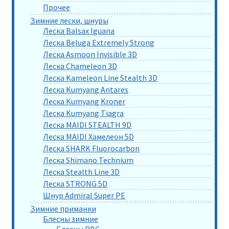
Прочее
Зимние лески, шнуры
Леска Balsax Iguana
Леска Beluga Extremely Strong
Леска Asmoon Invisible 3D
Леска Chameleon 3D
Леска Kameleon Line Stealth 3D
Леска Kumyang Antares
Леска Kumyang Kroner
Леска Kumyang Tiagra
Леска MAIDI STEALTH 9D
Леска MAIDI Хамелеон 5D
Леска SHARK Fluorocarbon
Леска Shimano Technium
Леска Stealth Line 3D
Леска STRONG 5D
Шнур Admiral Super PE
Зимние приманки
Блесны зимние
Блесны РВС