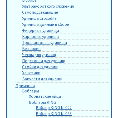
В сборе
Ультракороткого сложения
Самоподсекающие
Удилища Crocodile
Удилища донные в сборе
Фидерные удилища
Карповые удилища
Троллинговые удилища
Без колец
Чехлы для удилищ
Подставки для удилищ
Стойки для удилищ
Хлыстики
Запчасти для удилищ
Приманки
Воблеры
Хорватские яйца
Воблеры KING
Воблер KING N-022
Воблер KING N-038