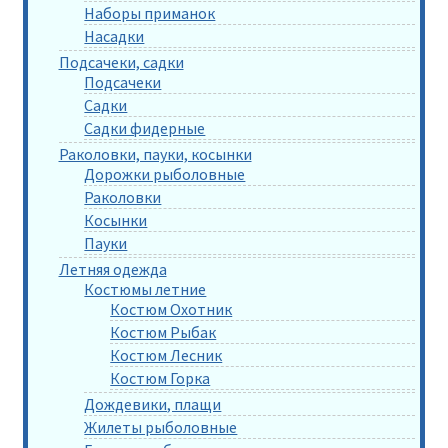
Наборы приманок
Насадки
Подсачеки, садки
Подсачеки
Садки
Садки фидерные
Раколовки, пауки, косынки
Дорожки рыболовные
Раколовки
Косынки
Пауки
Летняя одежда
Костюмы летние
Костюм Охотник
Костюм Рыбак
Костюм Лесник
Костюм Горка
Дождевики, плащи
Жилеты рыболовные