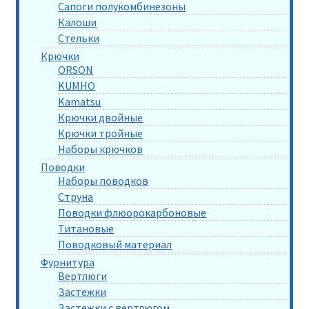
Сапоги полукомбинезоны
Калоши
Стельки
Крючки
ORSON
KUMHO
Kamatsu
Крючки двойные
Крючки тройные
Наборы крючков
Поводки
Наборы поводков
Струна
Поводки флюорокарбоновые
Титановые
Поводковый материал
Фурнитура
Вертлюги
Застежки
Застежки с вертлюгом