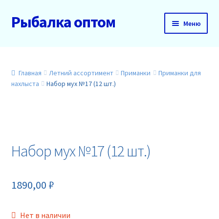
Рыбалка оптом
Перейти
Перейти
Меню
к
к
навигации
содержимому
Главная
О нас
Главная
Летний ассортимент
Приманки
Приманки для
нахлыста
Набор мух №17 (12 шт.)
Доставка и оплата
Акции
Набор мух №17 (12 шт.)
Новинки
Прайс
1890,00
₽
Контакты
Нет в наличии