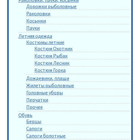
Дорожки рыболовные
Раколовки
Косынки
Пауки
Летняя одежда
Костюмы летние
Костюм Охотник
Костюм Рыбак
Костюм Лесник
Костюм Горка
Дождевики, плащи
Жилеты рыболовные
Головные уборы
Перчатки
Прочее
Обувь
Берцы
Сапоги
Сапоги болотные