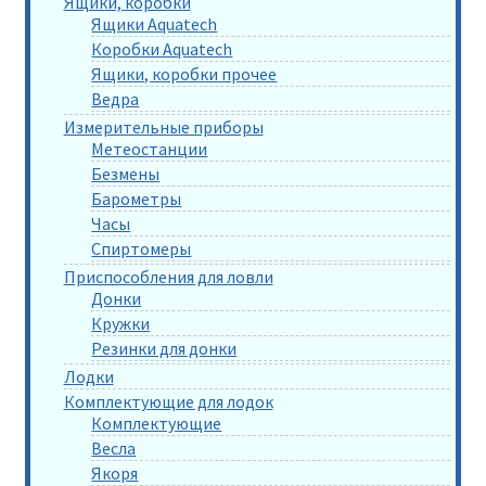
Ящики, коробки
Ящики Aquatech
Коробки Aquatech
Ящики, коробки прочее
Ведра
Измерительные приборы
Метеостанции
Безмены
Барометры
Часы
Спиртомеры
Приспособления для ловли
Донки
Кружки
Резинки для донки
Лодки
Комплектующие для лодок
Комплектующие
Весла
Якоря