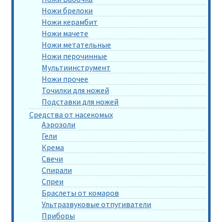
Ножи брелоки
Ножи керамбит
Ножи мачете
Ножи метательные
Ножи перочинные
Мультиинструмент
Ножи прочее
Точилки для ножей
Подставки для ножей
Средства от насекомых
Аэрозоли
Гели
Крема
Свечи
Спирали
Спреи
Браслеты от комаров
Ультразвуковые отпугиватели
Приборы