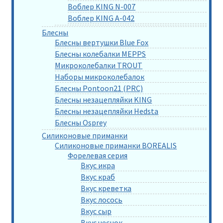
Воблер KING N-007
Воблер KING A-042
Блесны
Блесны вертушки Blue Fox
Блесны колебалки MEPPS
Микроколебалки TROUT
Наборы микроколебалок
Блесны Pontoon21 (PRC)
Блесны незацепляйки KING
Блесны незацепляйки Hedsta
Блесны Osprey
Силиконовые приманки
Силиконовые приманки BOREALIS
Форелевая серия
Вкус икра
Вкус краб
Вкус креветка
Вкус лосось
Вкус сыр
Вкус чеснок