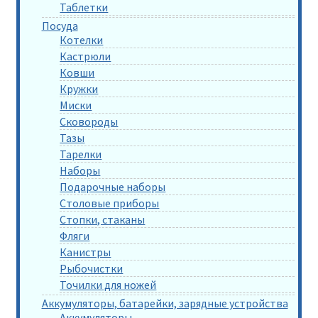
Таблетки
Посуда
Котелки
Кастрюли
Ковши
Кружки
Миски
Сковороды
Тазы
Тарелки
Наборы
Подарочные наборы
Столовые приборы
Стопки, стаканы
Фляги
Канистры
Рыбочистки
Точилки для ножей
Аккумуляторы, батарейки, зарядные устройства
Аккумуляторы