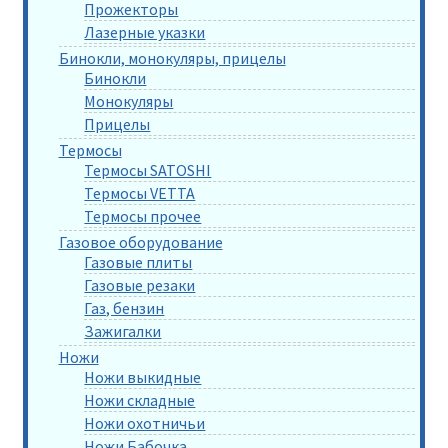
Прожекторы
Лазерные указки
Бинокли, монокуляры, прицелы
Бинокли
Монокуляры
Прицелы
Термосы
Термосы SATOSHI
Термосы VETTA
Термосы прочее
Газовое оборудование
Газовые плиты
Газовые резаки
Газ, бензин
Зажигалки
Ножи
Ножи выкидные
Ножи складные
Ножи охотничьи
Ножи Бабочка