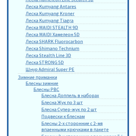
Леска Kumyang Antares
Леска Kumyang Kroner
Леска Kumyang Tiagra
Леска MAIDI STEALTH 9D
Леска MAIDI Хамелеон 5D
Леска SHARK Fluorocarbon
Леска Shimano Technium
Леска Stealth Line 3D
Леска STRONG 5D
Шнур Admiral Super PE
Зимние приманки
Блесны зимние
Блесны РВС
Блесна Доппель в наборах
Блесна Жук по 3 шт
Блесна Супер-жук по 2 шт
Подвески к блеснам
Блесны 2-х сторонние с 2-мя
впаенными крючками в пакете