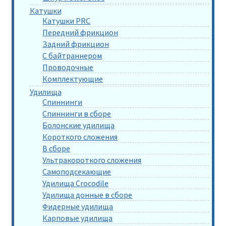
Катушки
Катушки PRC
Передний фрикцион
Задний фрикцион
С байтраннером
Проводочные
Комплектующие
Удилища
Спиннинги
Спиннинги в сборе
Болонские удилища
Короткого сложения
В сборе
Ультракороткого сложения
Самоподсекающие
Удилища Crocodile
Удилища донные в сборе
Фидерные удилища
Карповые удилища