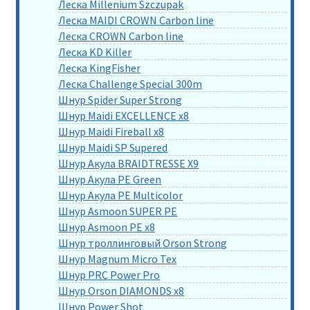
Леска Millenium Szczupak
Леска MAIDI CROWN Carbon line
Леска CROWN Carbon line
Леска KD Killer
Леска KingFisher
Леска Challenge Special 300m
Шнур Spider Super Strong
Шнур Maidi EXCELLENCE x8
Шнур Maidi Fireball x8
Шнур Maidi SP Supered
Шнур Акула BRAIDTRESSE X9
Шнур Акула PE Green
Шнур Акула PE Multicolor
Шнур Asmoon SUPER PE
Шнур Asmoon PE x8
Шнур троллинговый Orson Strong
Шнур Magnum Micro Tex
Шнур PRC Power Pro
Шнур Orson DIAMONDS x8
Шнур Power Shot