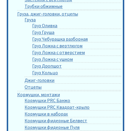
Трубки обжимные
Груза, джиг-головки, отцепы
Груза
Груз Оливка
Груз Груша
Груз Чебурашка разборная
Груз Ложка с вертлюгом
Груз Ложка с отверстием
Груз Ложка с ушком
Груз Дропшот
Груз Кольцо
Джиг-головки
Отцепы
Кормушки, монтажи
Кормушки PRC Банжо
Кормушки PRC Квадрат-крыло
Кормушки в наборах
Кормушки фидерные Белвест
Кормушки фидерные Пуля