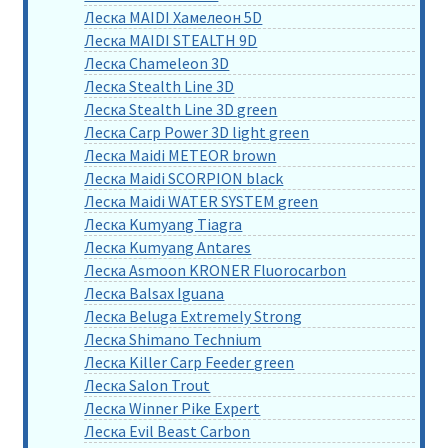
Леска MAIDI Хамелеон 5D
Леска MAIDI STEALTH 9D
Леска Chameleon 3D
Леска Stealth Line 3D
Леска Stealth Line 3D green
Леска Carp Power 3D light green
Леска Maidi METEOR brown
Леска Maidi SCORPION black
Леска Maidi WATER SYSTEM green
Леска Kumyang Tiagra
Леска Kumyang Antares
Леска Asmoon KRONER Fluorocarbon
Леска Balsax Iguana
Леска Beluga Extremely Strong
Леска Shimano Technium
Леска Killer Carp Feeder green
Леска Salon Trout
Леска Winner Pike Expert
Леска Evil Beast Carbon