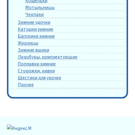
Кошельки
Мотыльницы
Черпаки
Зимние удочки
Катушки зимние
Багорики зимние
Жерлицы
Зимние ящики
Ледобуры, комплектующие
Поплавки зимние
Сторожки, кивки
Шестики для удочек
Прочее