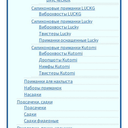
Силиконовые приманки LUCKG
Виброхвосты LUCKG
Силиконовые приманки Lucky
Виброхвосты Lucky
Твистеры Lucky
Приманки оснащенные Lucky
Силиконовые приманки Kutomi
Виброхвосты Kutomi
Дропшоты Kutomi
Нимфы Kutomi
Твистеры Kutomi
Приманки для нахлыста
Наборы приманок
Насадки
Подсачеки, садки
Подсачеки
Садки
Садки фидерные
Раколовки, пауки, косынки