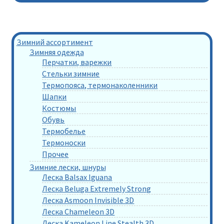
Зимний ассортимент
Зимняя одежда
Перчатки, варежки
Стельки зимние
Термопояса, термонаколенники
Шапки
Костюмы
Обувь
Термобелье
Термоноски
Прочее
Зимние лески, шнуры
Леска Balsax Iguana
Леска Beluga Extremely Strong
Леска Asmoon Invisible 3D
Леска Chameleon 3D
Леска Kameleon Line Stealth 3D