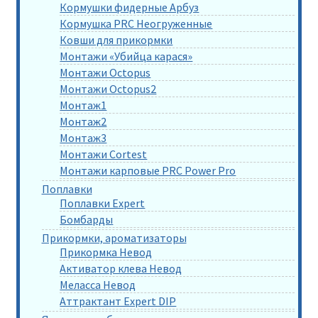
Кормушки фидерные Арбуз
Кормушка PRC Неогруженные
Ковши для прикормки
Монтажи «Убийца карася»
Монтажи Octopus
Монтажи Octopus2
Монтаж1
Монтаж2
Монтаж3
Монтажи Cortest
Монтажи карповые PRC Power Pro
Поплавки
Поплавки Expert
Бомбарды
Прикормки, ароматизаторы
Прикормка Невод
Активатор клева Невод
Меласса Невод
Аттрактант Expert DIP