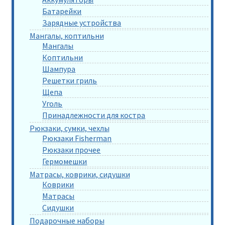
Батарейки
Зарядные устройства
Мангалы, коптильни
Мангалы
Коптильни
Шампура
Решетки гриль
Щепа
Уголь
Принадлежности для костра
Рюкзаки, сумки, чехлы
Рюкзаки Fisherman
Рюкзаки прочее
Гермомешки
Матрасы, коврики, сидушки
Коврики
Матрасы
Сидушки
Подарочные наборы