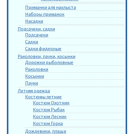
Приманки для нахлыста
Наборы приманок
Насадки
Подсачеки, садки
Подсачеки
Садки
Садки фидерные
Раколовки, пауки, косынки
Дорожки рыболовные
Раколовки
Косынки
Пауки
Летняя одежда
Костюмы летние
Костюм Охотник
Костюм Рыбак
Костюм Лесник
Костюм Горка
Дождевики, плащи