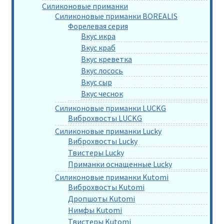
Силиконовые приманки
Силиконовые приманки BOREALIS
Форелевая серия
Вкус икра
Вкус краб
Вкус креветка
Вкус лосось
Вкус сыр
Вкус чеснок
Силиконовые приманки LUCKG
Виброхвосты LUCKG
Силиконовые приманки Lucky
Виброхвосты Lucky
Твистеры Lucky
Приманки оснащенные Lucky
Силиконовые приманки Kutomi
Виброхвосты Kutomi
Дропшоты Kutomi
Нимфы Kutomi
Твистеры Kutomi