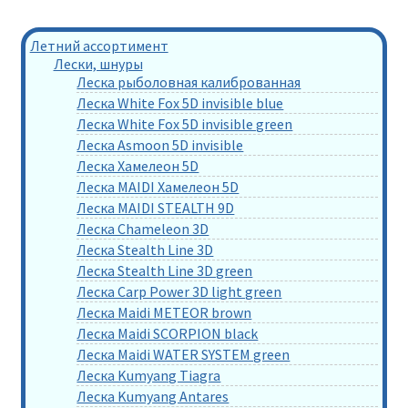
Летний ассортимент
Лески, шнуры
Леска рыболовная калиброванная
Леска White Fox 5D invisible blue
Леска White Fox 5D invisible green
Леска Asmoon 5D invisible
Леска Хамелеон 5D
Леска MAIDI Хамелеон 5D
Леска MAIDI STEALTH 9D
Леска Chameleon 3D
Леска Stealth Line 3D
Леска Stealth Line 3D green
Леска Carp Power 3D light green
Леска Maidi METEOR brown
Леска Maidi SCORPION black
Леска Maidi WATER SYSTEM green
Леска Kumyang Tiagra
Леска Kumyang Antares