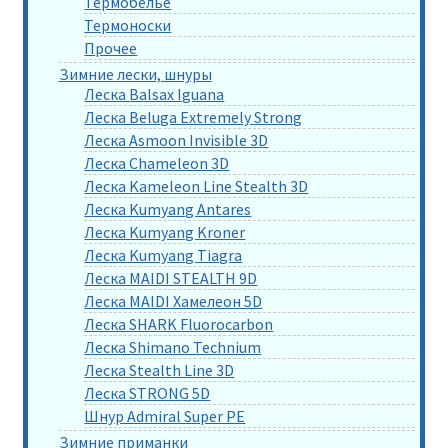
Термобелье
Термоноски
Прочее
Зимние лески, шнуры
Леска Balsax Iguana
Леска Beluga Extremely Strong
Леска Asmoon Invisible 3D
Леска Chameleon 3D
Леска Kameleon Line Stealth 3D
Леска Kumyang Antares
Леска Kumyang Kroner
Леска Kumyang Tiagra
Леска MAIDI STEALTH 9D
Леска MAIDI Хамелеон 5D
Леска SHARK Fluorocarbon
Леска Shimano Technium
Леска Stealth Line 3D
Леска STRONG 5D
Шнур Admiral Super PE
Зимние приманки