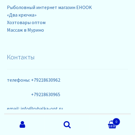
Рыболовный интернет магазин EHOOK
«Два крючка»
Хозтовары оптом
Массаж в Мурино
Контакты
телефоны: +79218630962
+79218630965
email: info@rybalka-opt.ru
Искать:
0
Поиск