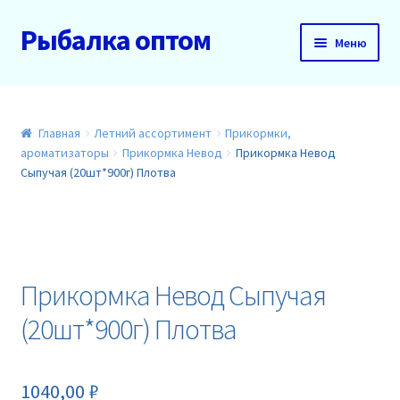
Рыбалка оптом
Перейти
Перейти
Меню
к
к
навигации
содержимому
Главная
О нас
Главная
Летний ассортимент
Прикормки,
ароматизаторы
Прикормка Невод
Прикормка Невод
Сыпучая (20шт*900г) Плотва
Доставка и оплата
Акции
Новинки
Прикормка Невод Сыпучая
(20шт*900г) Плотва
Прайс
Контакты
1040,00
₽