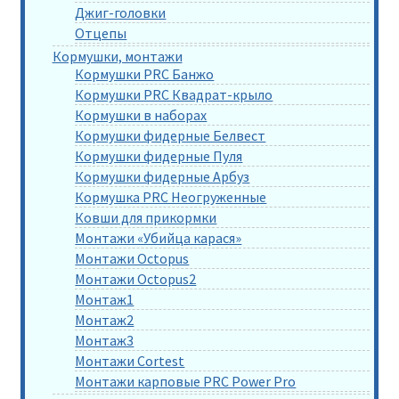
Джиг-головки
Отцепы
Кормушки, монтажи
Кормушки PRC Банжо
Кормушки PRC Квадрат-крыло
Кормушки в наборах
Кормушки фидерные Белвест
Кормушки фидерные Пуля
Кормушки фидерные Арбуз
Кормушка PRC Неогруженные
Ковши для прикормки
Монтажи «Убийца карася»
Монтажи Octopus
Монтажи Octopus2
Монтаж1
Монтаж2
Монтаж3
Монтажи Cortest
Монтажи карповые PRC Power Pro