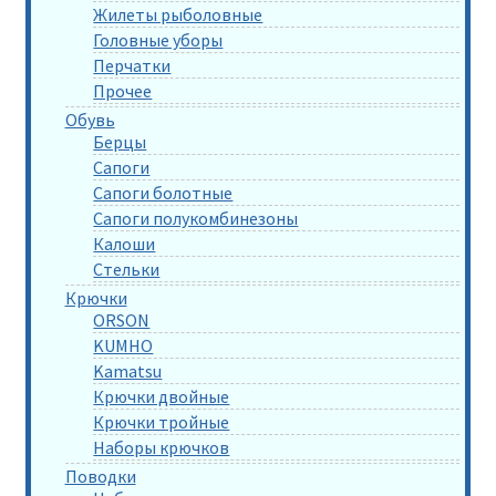
Жилеты рыболовные
Головные уборы
Перчатки
Прочее
Обувь
Берцы
Сапоги
Сапоги болотные
Сапоги полукомбинезоны
Калоши
Стельки
Крючки
ORSON
KUMHO
Kamatsu
Крючки двойные
Крючки тройные
Наборы крючков
Поводки