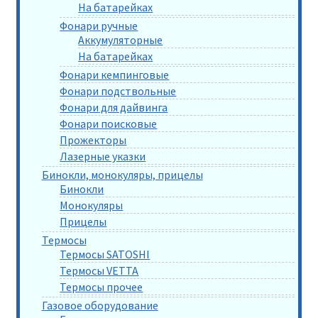
На батарейках
Фонари ручные
Аккумуляторные
На батарейках
Фонари кемпинговые
Фонари подствольные
Фонари для дайвинга
Фонари поисковые
Прожекторы
Лазерные указки
Бинокли, монокуляры, прицелы
Бинокли
Монокуляры
Прицелы
Термосы
Термосы SATOSHI
Термосы VETTA
Термосы прочее
Газовое оборудование