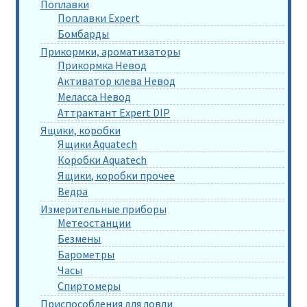
Поплавки
Поплавки Expert
Бомбарды
Прикормки, ароматизаторы
Прикормка Невод
Активатор клева Невод
Меласса Невод
Аттрактант Expert DIP
Ящики, коробки
Ящики Aquatech
Коробки Aquatech
Ящики, коробки прочее
Ведра
Измерительные приборы
Метеостанции
Безмены
Барометры
Часы
Спиртомеры
Приспособления для ловли