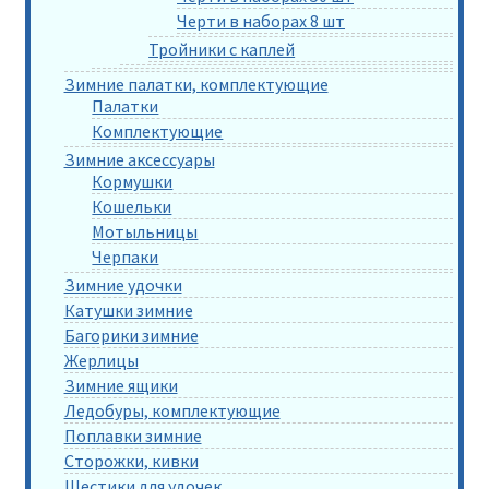
Черти в наборах 8 шт
Тройники с каплей
Зимние палатки, комплектующие
Палатки
Комплектующие
Зимние аксессуары
Кормушки
Кошельки
Мотыльницы
Черпаки
Зимние удочки
Катушки зимние
Багорики зимние
Жерлицы
Зимние ящики
Ледобуры, комплектующие
Поплавки зимние
Сторожки, кивки
Шестики для удочек