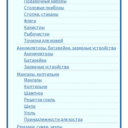
Подарочные наборы
Столовые приборы
Стопки, стаканы
Фляги
Канистры
Рыбочистки
Точилки для ножей
Аккумуляторы, батарейки, зарядные устройства
Аккумуляторы
Батарейки
Зарядные устройства
Мангалы, коптильни
Мангалы
Коптильни
Шампура
Решетки гриль
Щепа
Уголь
Принадлежности для костра
Рюкзаки, сумки, чехлы