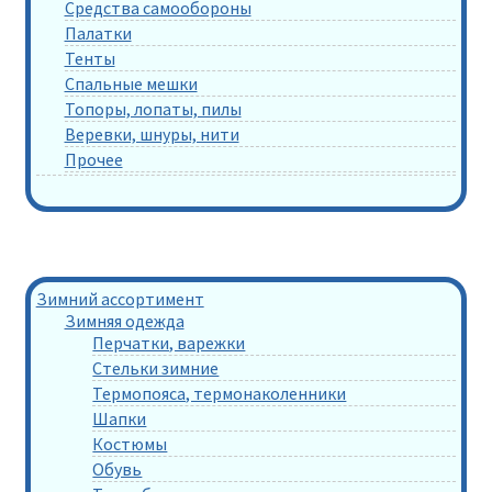
Средства самообороны
Палатки
Тенты
Спальные мешки
Топоры, лопаты, пилы
Веревки, шнуры, нити
Прочее
Зимний ассортимент
Зимняя одежда
Перчатки, варежки
Стельки зимние
Термопояса, термонаколенники
Шапки
Костюмы
Обувь