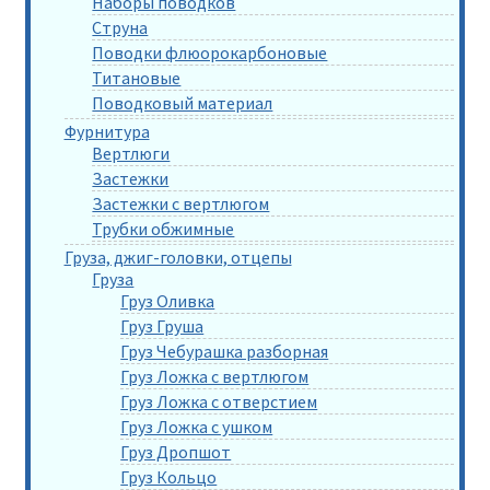
Наборы поводков
Струна
Поводки флюорокарбоновые
Титановые
Поводковый материал
Фурнитура
Вертлюги
Застежки
Застежки с вертлюгом
Трубки обжимные
Груза, джиг-головки, отцепы
Груза
Груз Оливка
Груз Груша
Груз Чебурашка разборная
Груз Ложка с вертлюгом
Груз Ложка с отверстием
Груз Ложка с ушком
Груз Дропшот
Груз Кольцо