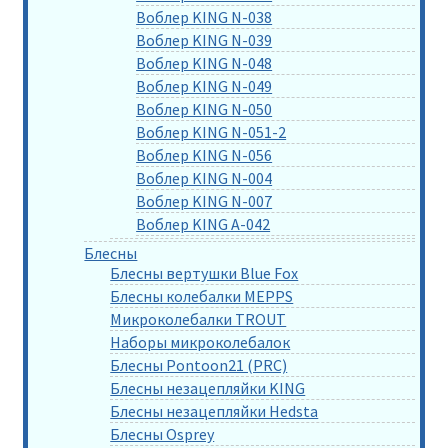
Воблер KING N-038
Воблер KING N-039
Воблер KING N-048
Воблер KING N-049
Воблер KING N-050
Воблер KING N-051-2
Воблер KING N-056
Воблер KING N-004
Воблер KING N-007
Воблер KING A-042
Блесны
Блесны вертушки Blue Fox
Блесны колебалки MEPPS
Микроколебалки TROUT
Наборы микроколебалок
Блесны Pontoon21 (PRC)
Блесны незацепляйки KING
Блесны незацепляйки Hedsta
Блесны Osprey