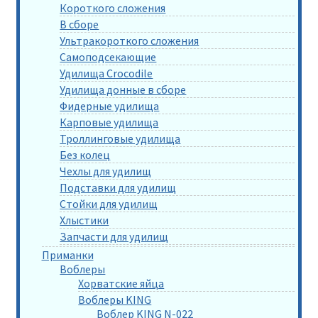
Короткого сложения
В сборе
Ультракороткого сложения
Самоподсекающие
Удилища Crocodile
Удилища донные в сборе
Фидерные удилища
Карповые удилища
Троллинговые удилища
Без колец
Чехлы для удилищ
Подставки для удилищ
Стойки для удилищ
Хлыстики
Запчасти для удилищ
Приманки
Воблеры
Хорватские яйца
Воблеры KING
Воблер KING N-022