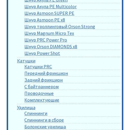
Шнур Акула PE Multicolor
Шнур Asmoon SUPER PE
Шнур Asmoon PE x8
Шнур троллинговый Orson Strong
Шнур Magnum Micro Tex
Шнур PRC Power Pro
Шнур Orson DIAMONDS x8
Шнур Power Shot
Катушки
Катушки PRC
Передний фрикцион
Задний фрикцион
С байтраннером
Проводочные
Комплектующие
Удилища
Спиннинги
Спиннинги в сборе
Болонские удилища