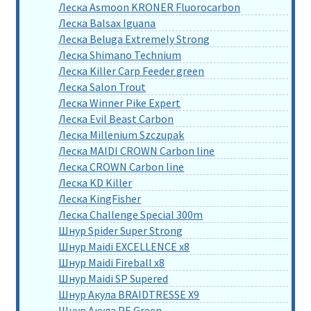
Леска Asmoon KRONER Fluorocarbon
Леска Balsax Iguana
Леска Beluga Extremely Strong
Леска Shimano Technium
Леска Killer Carp Feeder green
Леска Salon Trout
Леска Winner Pike Expert
Леска Evil Beast Carbon
Леска Millenium Szczupak
Леска MAIDI CROWN Carbon line
Леска CROWN Carbon line
Леска KD Killer
Леска KingFisher
Леска Challenge Special 300m
Шнур Spider Super Strong
Шнур Maidi EXCELLENCE x8
Шнур Maidi Fireball x8
Шнур Maidi SP Supered
Шнур Акула BRAIDTRESSE X9
Шнур Акула PE Green