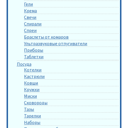
Гели
Крема
Свечи
Спирали
Спреи
Браслеты от комаров
Ультразвуковые отпугиватели
Приборы
Таблетки
Посуда
Котелки
Кастрюли
Ковши
Кружки
Миски
Сковороды
Тазы
Тарелки
Наборы