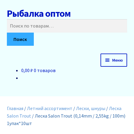
Рыбалка оптом
Перейти
Перейти
к
к
Искать:
навигации
содержимому
Поиск
Меню
0,00 ₽
0 товаров
Главная
О нас
Доставка и оплата
Главная
/
Летний ассортимент
/
Лески, шнуры
/
Леска
Salon Trout
/
Леска Salon Trout (0,14mm / 2,55kg / 100m)
Акции
1упак*10шт