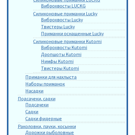
Виброхвосты LUCKG
Силиконовые приманки Lucky
Виброхвосты Lucky
Твистеры Lucky
Приманки оснащенные Lucky
Силиконовые приманки Kutomi
Виброхвосты Kutomi
Дропшоты Kutomi
Нимфы Kutomi
Твистеры Kutomi
Приманки для нахлыста
Наборы приманок
Насадки
Подсачеки, садки
Подсачеки
Садки
Садки фидерные
Раколовки, пауки, косынки
Дорожки рыболовные