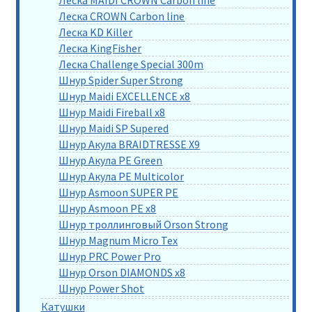
Леска MAIDI CROWN Carbon line
Леска CROWN Carbon line
Леска KD Killer
Леска KingFisher
Леска Challenge Special 300m
Шнур Spider Super Strong
Шнур Maidi EXCELLENCE x8
Шнур Maidi Fireball x8
Шнур Maidi SP Supered
Шнур Акула BRAIDTRESSE X9
Шнур Акула PE Green
Шнур Акула PE Multicolor
Шнур Asmoon SUPER PE
Шнур Asmoon PE x8
Шнур троллинговый Orson Strong
Шнур Magnum Micro Tex
Шнур PRC Power Pro
Шнур Orson DIAMONDS x8
Шнур Power Shot
Катушки