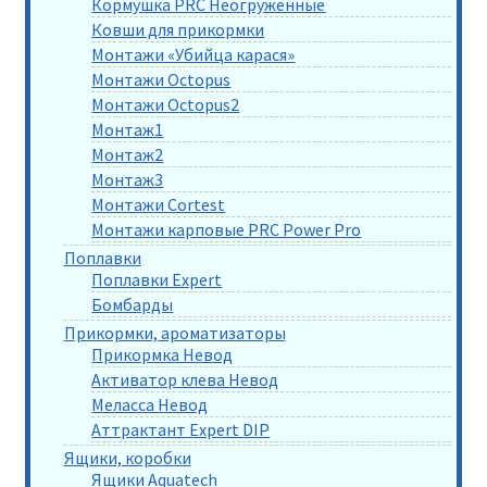
Кормушка PRC Неогруженные
Ковши для прикормки
Монтажи «Убийца карася»
Монтажи Octopus
Монтажи Octopus2
Монтаж1
Монтаж2
Монтаж3
Монтажи Cortest
Монтажи карповые PRC Power Pro
Поплавки
Поплавки Expert
Бомбарды
Прикормки, ароматизаторы
Прикормка Невод
Активатор клева Невод
Меласса Невод
Аттрактант Expert DIP
Ящики, коробки
Ящики Aquatech