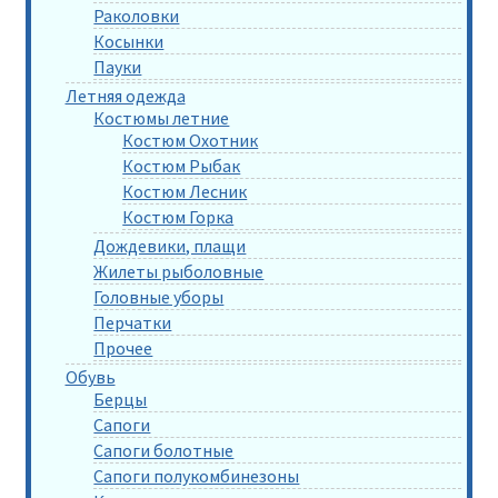
Раколовки
Косынки
Пауки
Летняя одежда
Костюмы летние
Костюм Охотник
Костюм Рыбак
Костюм Лесник
Костюм Горка
Дождевики, плащи
Жилеты рыболовные
Головные уборы
Перчатки
Прочее
Обувь
Берцы
Сапоги
Сапоги болотные
Сапоги полукомбинезоны