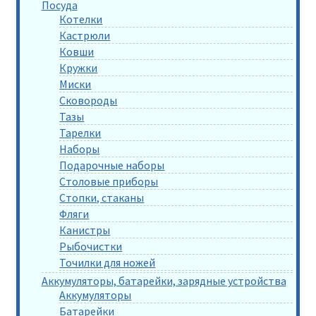
Посуда
Котелки
Кастрюли
Ковши
Кружки
Миски
Сковороды
Тазы
Тарелки
Наборы
Подарочные наборы
Столовые приборы
Стопки, стаканы
Фляги
Канистры
Рыбочистки
Точилки для ножей
Аккумуляторы, батарейки, зарядные устройства
Аккумуляторы
Батарейки