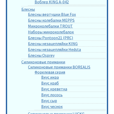
Воблер KING A-042
Блесны
Блесны вертушки Blue Fox
Блесны колебалки MEPPS
Микроколебалки TROUT
Наборы микроколебалок
Блесны Pontoon21 (PRC)
Блесны незацепляйки KING
Блесны незацепляйки Hedsta
Блесны Osprey
Силиконовые приманки
Силиконовые приманки BOREALIS
Форелевая серия
Вкус икра
Вкус краб
Вкус креветка
Вкус лосось
Вкус сыр
Вкус чеснок
Силиконовые приманки LUCKG