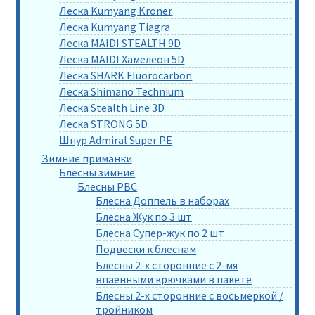
Леска Kumyang Kroner
Леска Kumyang Tiagra
Леска MAIDI STEALTH 9D
Леска MAIDI Хамелеон 5D
Леска SHARK Fluorocarbon
Леска Shimano Technium
Леска Stealth Line 3D
Леска STRONG 5D
Шнур Admiral Super PE
Зимние приманки
Блесны зимние
Блесны РВС
Блесна Доппель в наборах
Блесна Жук по 3 шт
Блесна Супер-жук по 2 шт
Подвески к блеснам
Блесны 2-х сторонние с 2-мя
впаенными крючками в пакете
Блесны 2-х сторонние с восьмеркой /
тройником