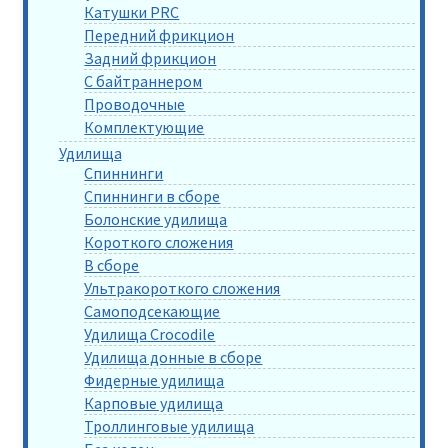
Катушки PRC
Передний фрикцион
Задний фрикцион
С байтраннером
Проводочные
Комплектующие
Удилища
Спиннинги
Спиннинги в сборе
Болонские удилища
Короткого сложения
В сборе
Ультракороткого сложения
Самоподсекающие
Удилища Crocodile
Удилища донные в сборе
Фидерные удилища
Карповые удилища
Троллинговые удилища