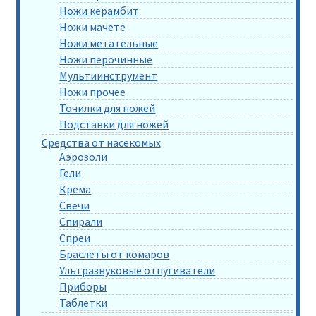
Ножи керамбит
Ножи мачете
Ножи метательные
Ножи перочинные
Мультиинструмент
Ножи прочее
Точилки для ножей
Подставки для ножей
Средства от насекомых
Аэрозоли
Гели
Крема
Свечи
Спирали
Спреи
Браслеты от комаров
Ультразвуковые отпугиватели
Приборы
Таблетки