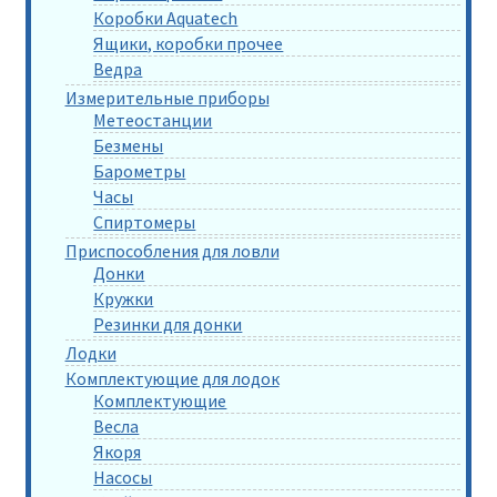
Коробки Aquatech
Ящики, коробки прочее
Ведра
Измерительные приборы
Метеостанции
Безмены
Барометры
Часы
Спиртомеры
Приспособления для ловли
Донки
Кружки
Резинки для донки
Лодки
Комплектующие для лодок
Комплектующие
Весла
Якоря
Насосы