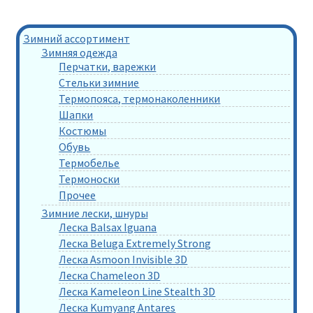
Зимний ассортимент
Зимняя одежда
Перчатки, варежки
Стельки зимние
Термопояса, термонаколенники
Шапки
Костюмы
Обувь
Термобелье
Термоноски
Прочее
Зимние лески, шнуры
Леска Balsax Iguana
Леска Beluga Extremely Strong
Леска Asmoon Invisible 3D
Леска Chameleon 3D
Леска Kameleon Line Stealth 3D
Леска Kumyang Antares