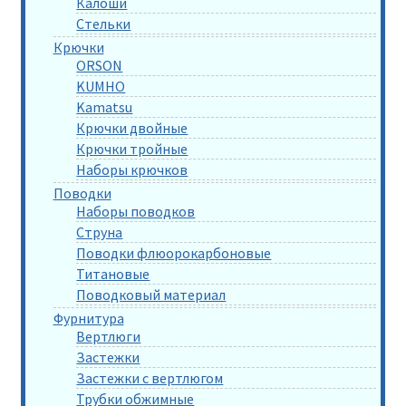
Калоши
Стельки
Крючки
ORSON
KUMHO
Kamatsu
Крючки двойные
Крючки тройные
Наборы крючков
Поводки
Наборы поводков
Струна
Поводки флюорокарбоновые
Титановые
Поводковый материал
Фурнитура
Вертлюги
Застежки
Застежки с вертлюгом
Трубки обжимные