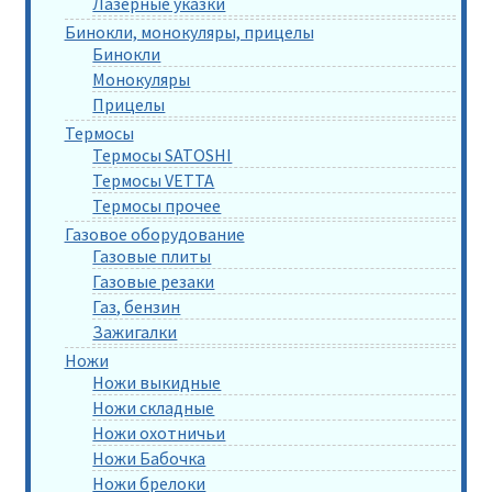
Лазерные указки
Бинокли, монокуляры, прицелы
Бинокли
Монокуляры
Прицелы
Термосы
Термосы SATOSHI
Термосы VETTA
Термосы прочее
Газовое оборудование
Газовые плиты
Газовые резаки
Газ, бензин
Зажигалки
Ножи
Ножи выкидные
Ножи складные
Ножи охотничьи
Ножи Бабочка
Ножи брелоки