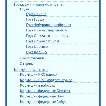
Груза, джиг-головки, отцепы
Груза
Груз Оливка
Груз Груша
Груз Чебурашка разборная
Груз Ложка с вертлюгом
Груз Ложка с отверстием
Груз Ложка с ушком
Груз Дропшот
Груз Кольцо
Джиг-головки
Отцепы
Кормушки, монтажи
Кормушки PRC Банжо
Кормушки PRC Квадрат-крыло
Кормушки в наборах
Кормушки фидерные Белвест
Кормушки фидерные Пуля
Кормушки фидерные Арбуз