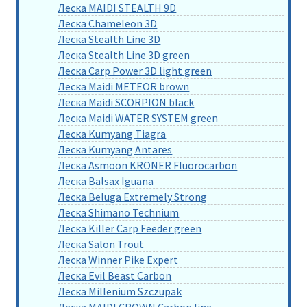
Леска MAIDI STEALTH 9D
Леска Chameleon 3D
Леска Stealth Line 3D
Леска Stealth Line 3D green
Леска Carp Power 3D light green
Леска Maidi METEOR brown
Леска Maidi SCORPION black
Леска Maidi WATER SYSTEM green
Леска Kumyang Tiagra
Леска Kumyang Antares
Леска Asmoon KRONER Fluorocarbon
Леска Balsax Iguana
Леска Beluga Extremely Strong
Леска Shimano Technium
Леска Killer Carp Feeder green
Леска Salon Trout
Леска Winner Pike Expert
Леска Evil Beast Carbon
Леска Millenium Szczupak