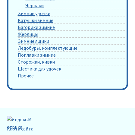
Черпаки
Зимние удочки
Катушки зимние
Багорики зимние
Жерлицы
Зимние ящики
Ледобуры, комплектующие
Поплавки зимние
Сторожки, кивки
Шестики для удочек
Прочее
Карта сайта