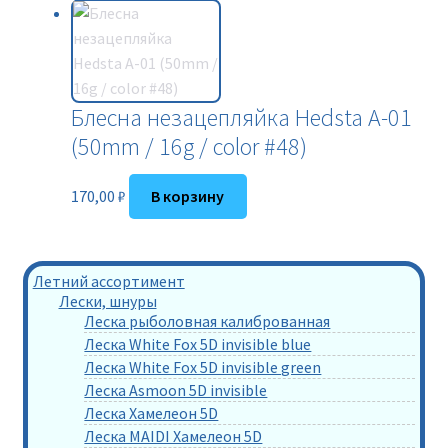
Блесна незацепляйка Hedsta A-01
(50mm / 16g / color #48)
170,00
₽
В корзину
Летний ассортимент
Лески, шнуры
Леска рыболовная калиброванная
Леска White Fox 5D invisible blue
Леска White Fox 5D invisible green
Леска Asmoon 5D invisible
Леска Хамелеон 5D
Леска MAIDI Хамелеон 5D