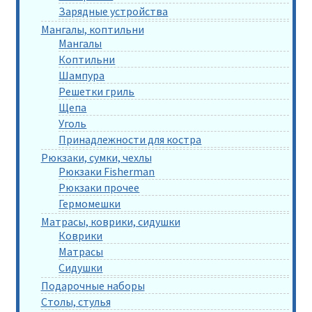
Зарядные устройства
Мангалы, коптильни
Мангалы
Коптильни
Шампура
Решетки гриль
Щепа
Уголь
Принадлежности для костра
Рюкзаки, сумки, чехлы
Рюкзаки Fisherman
Рюкзаки прочее
Гермомешки
Матрасы, коврики, сидушки
Коврики
Матрасы
Сидушки
Подарочные наборы
Столы, стулья