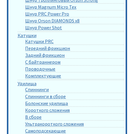
Шнур Magnum Micro Tex
Шнур PRC Power Pro
Шнур Orson DIAMONDS x8
Шнур Power Shot
Катушки
Катушки PRC
Передний фрикцион
Задний фрикцион
С байтраннером
Проводочные
Комплектующие
Удилища
Спиннинги
Спиннинги в сборе
Болонские удилища
Короткого сложения
В сборе
Ультракороткого сложения
Самоподсекающие