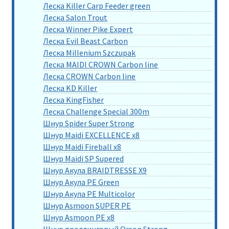
Леска Killer Carp Feeder green
Леска Salon Trout
Леска Winner Pike Expert
Леска Evil Beast Carbon
Леска Millenium Szczupak
Леска MAIDI CROWN Carbon line
Леска CROWN Carbon line
Леска KD Killer
Леска KingFisher
Леска Challenge Special 300m
Шнур Spider Super Strong
Шнур Maidi EXCELLENCE x8
Шнур Maidi Fireball x8
Шнур Maidi SP Supered
Шнур Акула BRAIDTRESSE X9
Шнур Акула PE Green
Шнур Акула PE Multicolor
Шнур Asmoon SUPER PE
Шнур Asmoon PE x8
Шнур троллинговый Orson Strong