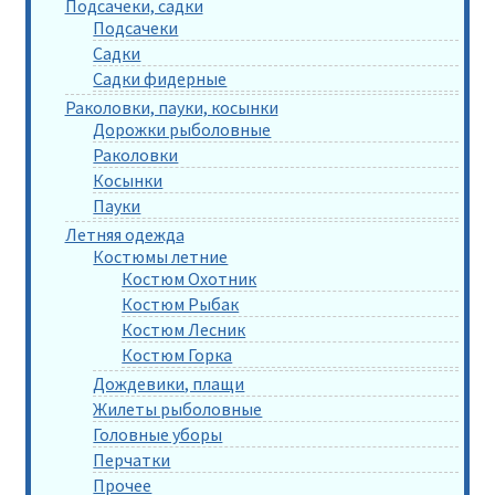
Подсачеки, садки
Подсачеки
Садки
Садки фидерные
Раколовки, пауки, косынки
Дорожки рыболовные
Раколовки
Косынки
Пауки
Летняя одежда
Костюмы летние
Костюм Охотник
Костюм Рыбак
Костюм Лесник
Костюм Горка
Дождевики, плащи
Жилеты рыболовные
Головные уборы
Перчатки
Прочее