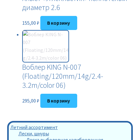
диаметр 2.6
155,00
₽
В корзину
Воблер KING N-007
(Floating/120mm/14g/2.4-
3.2m/color 06)
295,00
₽
В корзину
Летний ассортимент
Лески, шнуры
Леска рыболовная калиброванная