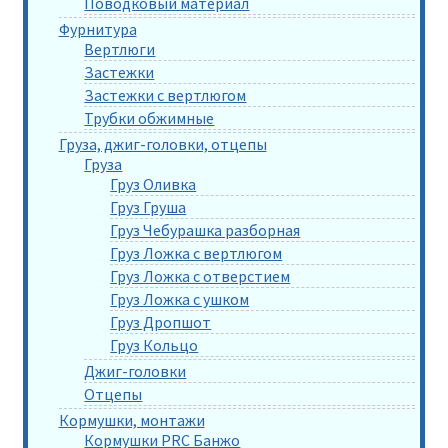
Поводковый материал
Фурнитура
Вертлюги
Застежки
Застежки с вертлюгом
Трубки обжимные
Груза, джиг-головки, отцепы
Груза
Груз Оливка
Груз Груша
Груз Чебурашка разборная
Груз Ложка с вертлюгом
Груз Ложка с отверстием
Груз Ложка с ушком
Груз Дропшот
Груз Кольцо
Джиг-головки
Отцепы
Кормушки, монтажи
Кормушки PRC Банжо