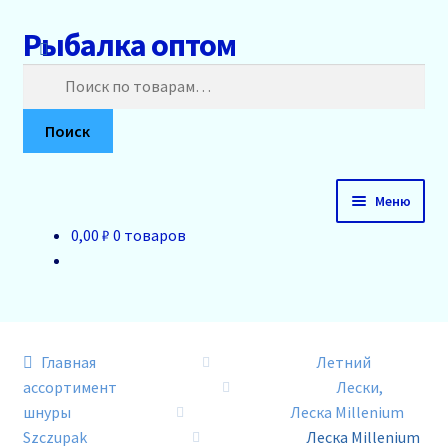
Рыбалка оптом
Перейти
Перейти
к
к
Искать:
навигации
содержимому
Поиск
Меню
0,00 ₽
0 товаров
Главная
О нас
Доставка и оплата
Главная
Летний
ассортимент
Лески,
Акции
шнуры
Леска Millenium
Szczupak
Леска Millenium