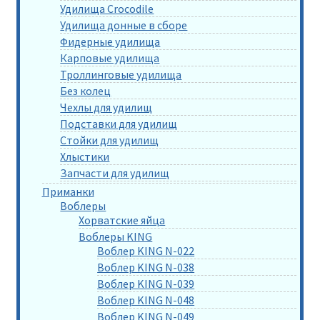
Удилища Crocodile
Удилища донные в сборе
Фидерные удилища
Карповые удилища
Троллинговые удилища
Без колец
Чехлы для удилищ
Подставки для удилищ
Стойки для удилищ
Хлыстики
Запчасти для удилищ
Приманки
Воблеры
Хорватские яйца
Воблеры KING
Воблер KING N-022
Воблер KING N-038
Воблер KING N-039
Воблер KING N-048
Воблер KING N-049