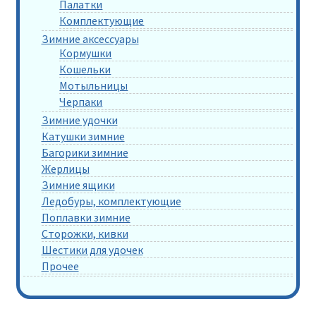
Палатки
Комплектующие
Зимние аксессуары
Кормушки
Кошельки
Мотыльницы
Черпаки
Зимние удочки
Катушки зимние
Багорики зимние
Жерлицы
Зимние ящики
Ледобуры, комплектующие
Поплавки зимние
Сторожки, кивки
Шестики для удочек
Прочее