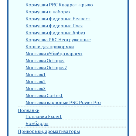
Кормушки PRC Квадрат-крыло
Кормушки в наборах
Кормушки фидерные Белвест
Кормушки фидерные Пуля
Кормушки фидерные Арбуз
Кормушка PRC Неогруженные
Ковши для прикормки
Монтажи «Убийца карася»
Монтажи Octopus
Монтажи Octopus2
Монтаж1
Монтаж2
Монтаж3
Монтажи Cortest
Монтажи карповые PRC Power Pro
Поплавки
Поплавки Expert
Бомбарды
Прикормки, ароматизаторы