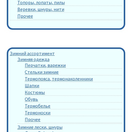
Топоры, лопаты, пилы
Веревки, шнуры, нити
Прочее
Зимний ассортимент
Зимняя одежда
Перчатки, варежки
Стельки зимние
Термопояса, термонаколенники
Шапки
Костюмы
Обувь
Термобелье
Термоноски
Прочее
Зимние лески, шнуры