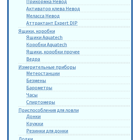
Прикормка Невод
Активатор клева Невод
Меласса Невод
Аттрактант Expert DIP
Ящики, коробки
Ящики Aquatech
Коробки Aquatech
Ящики, коробки прочее
Ведра
Измерительные приборы
Метеостанции
Безмены
Барометры
Часы
Спиртомеры
Приспособления для ловли
Донки
Кружки
Резинки для донки
Лодки