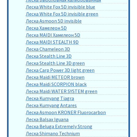
Леска White Fox 5D invisible blue
Леска White Fox 5D invisible green
Леска Asmoon 5D invisible
Леска Хамелеон 5D
Леска MAIDI Хамелеон 5D
Леска MAIDI STEALTH 9D
Леска Chameleon 3D
Леска Stealth Line 3D
Леска Stealth Line 3D green
Леска Carp Power 3D light green
Леска Maidi METEOR brown
Леска Maidi SCORPION black
Леска Maidi WATER SYSTEM green
Леска Kumyang Tiagra
Леска Kumyang Antares
Леска Asmoon KRONER Fluorocarbon
Леска Balsax Iguana
Леска Beluga Extremely Strong
Леска Shimano Technium