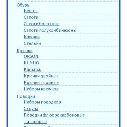
Обувь
Берцы
Сапоги
Сапоги болотные
Сапоги полукомбинезоны
Калоши
Стельки
Крючки
ORSON
KUMHO
Kamatsu
Крючки двойные
Крючки тройные
Наборы крючков
Поводки
Наборы поводков
Струна
Поводки флюорокарбоновые
Титановые