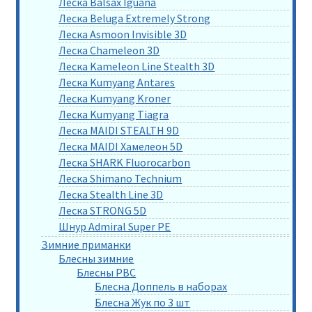
Леска Balsax Iguana
Леска Beluga Extremely Strong
Леска Asmoon Invisible 3D
Леска Chameleon 3D
Леска Kameleon Line Stealth 3D
Леска Kumyang Antares
Леска Kumyang Kroner
Леска Kumyang Tiagra
Леска MAIDI STEALTH 9D
Леска MAIDI Хамелеон 5D
Леска SHARK Fluorocarbon
Леска Shimano Technium
Леска Stealth Line 3D
Леска STRONG 5D
Шнур Admiral Super PE
Зимние приманки
Блесны зимние
Блесны РВС
Блесна Доппель в наборах
Блесна Жук по 3 шт