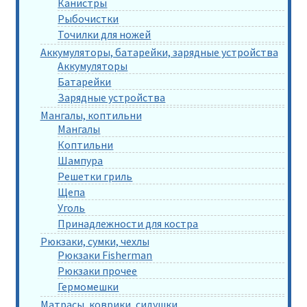
Канистры
Рыбочистки
Точилки для ножей
Аккумуляторы, батарейки, зарядные устройства
Аккумуляторы
Батарейки
Зарядные устройства
Мангалы, коптильни
Мангалы
Коптильни
Шампура
Решетки гриль
Щепа
Уголь
Принадлежности для костра
Рюкзаки, сумки, чехлы
Рюкзаки Fisherman
Рюкзаки прочее
Гермомешки
Матрасы, коврики, сидушки