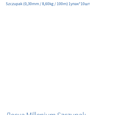
Новинки
Szczupak (0,30mm / 8,60kg / 100m) 1упак*10шт
Прайс
Контакты