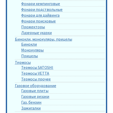
Фонари кемпинговые
Фонари подствольные
Фонари для дайвинга
Фонари поисковые
Прожекторы
Лазерные указки
Бинокли, монокуляры, прицелы
Бинокли
Монокуляры
Прицелы
Термосы
Термосы SATOSHI
Термосы VETTA
Термосы прочее
Газовое оборудование
Газовые плиты
Газовые резаки
Газ, бензин
Зажигалки