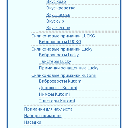
Вкус краб
Вкус креветка
Вкус лосось
Вкус сыр
Вкус чеснок
Силиконовые приманки LUCKG
Виброхвосты LUCKG
Силиконовые приманки Lucky
Виброхвосты Lucky
Твистеры Lucky
Приманки оснащенные Lucky
Силиконовые приманки Kutomi
Виброхвосты Kutomi
Дропшоты Kutomi
Нимфы Kutomi
Твистеры Kutomi
Приманки для нахлыста
Наборы приманок
Насадки