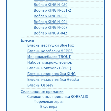
Воблер KING N-050
Воблер KING N-051-2
Воблер KING N-056
Воблер KING N-004
Воблер KING N-007
Воблер KING A-042
Блесны
Блесны вертушки Blue Fox
Блесны колебалки MEPPS
Микроколебалки TROUT
Наборы микроколебалок
Блесны Pontoon21 (PRC)
Блесны незацепляйки KING
Блесны незацепляйки Hedsta
Блесны Osprey
Силиконовые приманки
Силиконовые приманки BOREALIS
Форелевая серия
Вкус икра