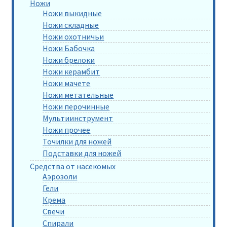
Ножи
Ножи выкидные
Ножи складные
Ножи охотничьи
Ножи Бабочка
Ножи брелоки
Ножи керамбит
Ножи мачете
Ножи метательные
Ножи перочинные
Мультиинструмент
Ножи прочее
Точилки для ножей
Подставки для ножей
Средства от насекомых
Аэрозоли
Гели
Крема
Свечи
Спирали