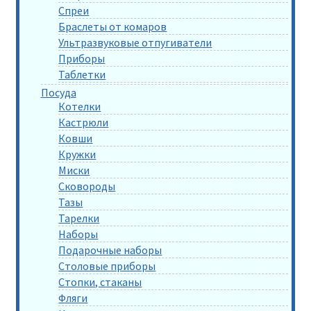
Спреи
Браслеты от комаров
Ультразвуковые отпугиватели
Приборы
Таблетки
Посуда
Котелки
Кастрюли
Ковши
Кружки
Миски
Сковороды
Тазы
Тарелки
Наборы
Подарочные наборы
Столовые приборы
Стопки, стаканы
Фляги