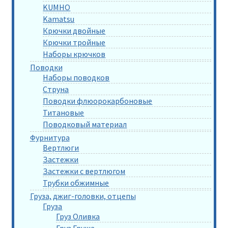
KUMHO
Kamatsu
Крючки двойные
Крючки тройные
Наборы крючков
Поводки
Наборы поводков
Струна
Поводки флюорокарбоновые
Титановые
Поводковый материал
Фурнитура
Вертлюги
Застежки
Застежки с вертлюгом
Трубки обжимные
Груза, джиг-головки, отцепы
Груза
Груз Оливка