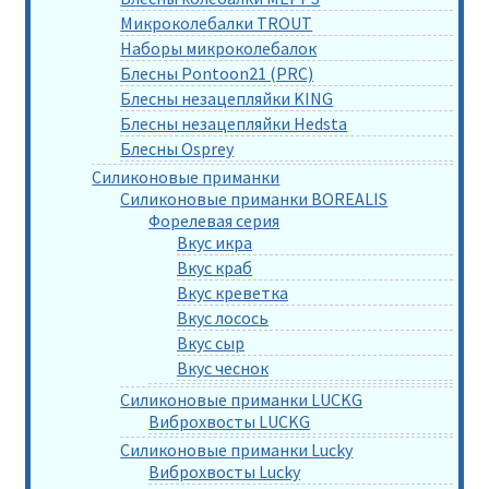
Микроколебалки TROUT
Наборы микроколебалок
Блесны Pontoon21 (PRC)
Блесны незацепляйки KING
Блесны незацепляйки Hedsta
Блесны Osprey
Силиконовые приманки
Силиконовые приманки BOREALIS
Форелевая серия
Вкус икра
Вкус краб
Вкус креветка
Вкус лосось
Вкус сыр
Вкус чеснок
Силиконовые приманки LUCKG
Виброхвосты LUCKG
Силиконовые приманки Lucky
Виброхвосты Lucky