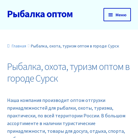
Рыбалка оптом
Перейти
Перейти
Меню
к
к
навигации
содержимому
Главная
О нас
Главная
Рыбалка, охота, туризм оптом в городе Сурск
Доставка и оплата
Рыбалка, охота, туризм оптом в
городе Сурск
Акции
Новинки
Наша компания производит оптом отгрузки
принадлежностей для рыбалки, охоты, туризма,
Прайс
практически, по всей территории России. В большом
ассортименте в наличии туристические
Контакты
принадлежности, товары для досуга, отдыха, спорта,