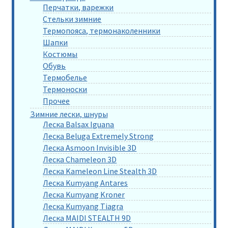
Перчатки, варежки
Стельки зимние
Термопояса, термонаколенники
Шапки
Костюмы
Обувь
Термобелье
Термоноски
Прочее
Зимние лески, шнуры
Леска Balsax Iguana
Леска Beluga Extremely Strong
Леска Asmoon Invisible 3D
Леска Chameleon 3D
Леска Kameleon Line Stealth 3D
Леска Kumyang Antares
Леска Kumyang Kroner
Леска Kumyang Tiagra
Леска MAIDI STEALTH 9D