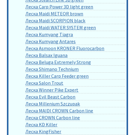
Леска Carp Power 3D light green
Леска Maidi METEOR brown
Леска Maidi SCORPION black
Леска Maidi WATER SYSTEM green
Леска Kumyang Tiagra
Леска Kumyang Antares
Леска Asmoon KRONER Fluorocarbon
Леска Balsax Iguana
Леска Beluga Extremely Strong
Леска Shimano Technium
Леска Killer Carp Feeder green
Леска Salon Trout
Леска Winner Pike Expert
Леска Evil Beast Carbon
Леска Millenium Szczupak
Леска MAIDI CROWN Carbon line
Леска CROWN Carbon line
Леска KD Killer
Леска KingFisher