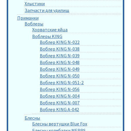
Хлыстики
Запчасти для удилищ
Приманки
Воблеры
Хорватские яйца
Воблеры KING
Воблер KING N-022
Воблер KING N-038
Воблер KING N-039
Воблер KING N-048
Воблер KING N-049
Воблер KING N-050
Воблер KING N-051-2
Воблер KING N-056
Воблер KING N-004
Воблер KING N-007
Воблер KING A-042
Блесны
Блесны вертушки Blue Fox
Блесны колебалки MEPPS