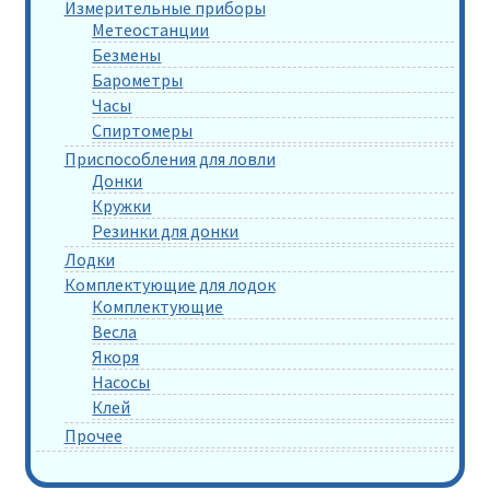
Измерительные приборы
Метеостанции
Безмены
Барометры
Часы
Спиртомеры
Приспособления для ловли
Донки
Кружки
Резинки для донки
Лодки
Комплектующие для лодок
Комплектующие
Весла
Якоря
Насосы
Клей
Прочее