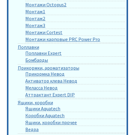
Монтажи Octopus2
Монтаж1
Монтаж2
Монтаж3
Монтажи Cortest
Монтажи карповые PRC Power Pro
Поплавки
Поплавки Expert
Бомбарды
Прикормки, ароматизаторы
Прикормка Невод
Активатор клева Невод
Меласса Невод
Аттрактант Expert DIP
Ящики, коробки
Ящики Aquatech
Коробки Aquatech
Ящики, коробки прочее
Ведра