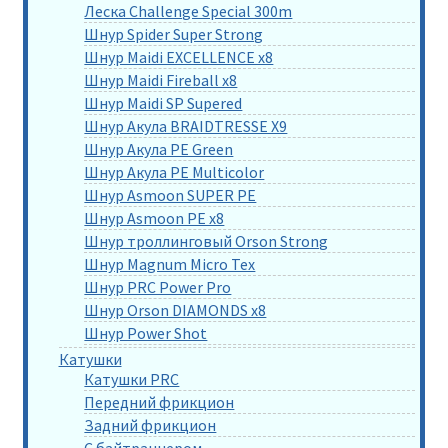
Леска Challenge Special 300m
Шнур Spider Super Strong
Шнур Maidi EXCELLENCE x8
Шнур Maidi Fireball x8
Шнур Maidi SP Supered
Шнур Акула BRAIDTRESSE X9
Шнур Акула PE Green
Шнур Акула PE Multicolor
Шнур Asmoon SUPER PE
Шнур Asmoon PE x8
Шнур троллинговый Orson Strong
Шнур Magnum Micro Tex
Шнур PRC Power Pro
Шнур Orson DIAMONDS x8
Шнур Power Shot
Катушки
Катушки PRC
Передний фрикцион
Задний фрикцион