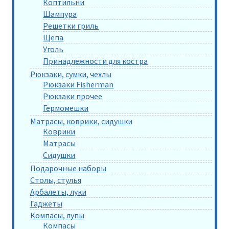
Коптильни
Шампура
Решетки гриль
Щепа
Уголь
Принадлежности для костра
Рюкзаки, сумки, чехлы
Рюкзаки Fisherman
Рюкзаки прочее
Гермомешки
Матрасы, коврики, сидушки
Коврики
Матрасы
Сидушки
Подарочные наборы
Столы, стулья
Арбалеты, луки
Гаджеты
Компасы, лупы
Компасы