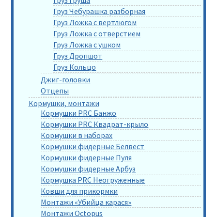
Груз Груша
Груз Чебурашка разборная
Груз Ложка с вертлюгом
Груз Ложка с отверстием
Груз Ложка с ушком
Груз Дропшот
Груз Кольцо
Джиг-головки
Отцепы
Кормушки, монтажи
Кормушки PRC Банжо
Кормушки PRC Квадрат-крыло
Кормушки в наборах
Кормушки фидерные Белвест
Кормушки фидерные Пуля
Кормушки фидерные Арбуз
Кормушка PRC Неогруженные
Ковши для прикормки
Монтажи «Убийца карася»
Монтажи Octopus