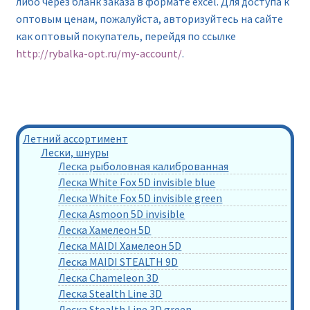
либо через бланк заказа в формате excel. Для доступа к
оптовым ценам, пожалуйста, авторизуйтесь на сайте
как оптовый покупатель, перейдя по ссылке
http://rybalka-opt.ru/my-account/
.
Летний ассортимент
Лески, шнуры
Леска рыболовная калиброванная
Леска White Fox 5D invisible blue
Леска White Fox 5D invisible green
Леска Asmoon 5D invisible
Леска Хамелеон 5D
Леска MAIDI Хамелеон 5D
Леска MAIDI STEALTH 9D
Леска Chameleon 3D
Леска Stealth Line 3D
Леска Stealth Line 3D green