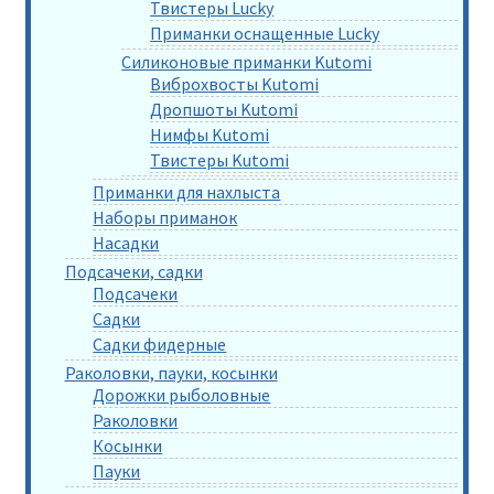
Твистеры Lucky
Приманки оснащенные Lucky
Силиконовые приманки Kutomi
Виброхвосты Kutomi
Дропшоты Kutomi
Нимфы Kutomi
Твистеры Kutomi
Приманки для нахлыста
Наборы приманок
Насадки
Подсачеки, садки
Подсачеки
Садки
Садки фидерные
Раколовки, пауки, косынки
Дорожки рыболовные
Раколовки
Косынки
Пауки