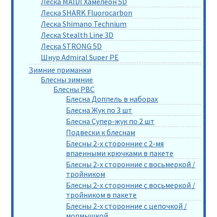
Леска MAIDI Хамелеон 5D
Леска SHARK Fluorocarbon
Леска Shimano Technium
Леска Stealth Line 3D
Леска STRONG 5D
Шнур Admiral Super PE
Зимние приманки
Блесны зимние
Блесны РВС
Блесна Доппель в наборах
Блесна Жук по 3 шт
Блесна Супер-жук по 2 шт
Подвески к блеснам
Блесны 2-х сторонние с 2-мя
впаенными крючками в пакете
Блесны 2-х сторонние с восьмеркой /
тройником
Блесны 2-х сторонние с восьмеркой /
тройником в пакете
Блесны 2-х сторонние с цепочкой /
мормышкой