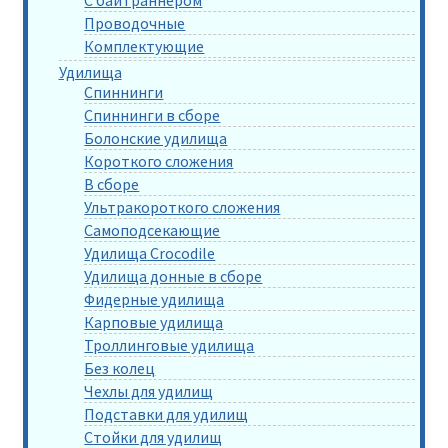
С байтраннером
Проводочные
Комплектующие
Удилища
Спиннинги
Спиннинги в сборе
Болонские удилища
Короткого сложения
В сборе
Ультракороткого сложения
Самоподсекающие
Удилища Crocodile
Удилища донные в сборе
Фидерные удилища
Карповые удилища
Троллинговые удилища
Без колец
Чехлы для удилищ
Подставки для удилищ
Стойки для удилищ