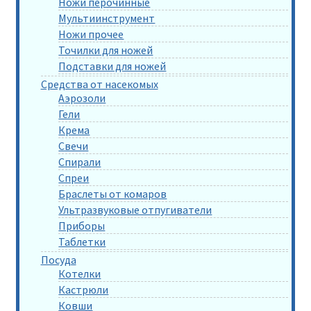
Ножи перочинные
Мультиинструмент
Ножи прочее
Точилки для ножей
Подставки для ножей
Средства от насекомых
Аэрозоли
Гели
Крема
Свечи
Спирали
Спреи
Браслеты от комаров
Ультразвуковые отпугиватели
Приборы
Таблетки
Посуда
Котелки
Кастрюли
Ковши