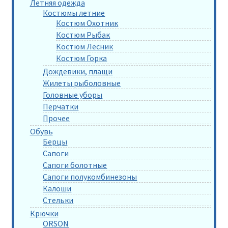
Летняя одежда
Костюмы летние
Костюм Охотник
Костюм Рыбак
Костюм Лесник
Костюм Горка
Дождевики, плащи
Жилеты рыболовные
Головные уборы
Перчатки
Прочее
Обувь
Берцы
Сапоги
Сапоги болотные
Сапоги полукомбинезоны
Калоши
Стельки
Крючки
ORSON