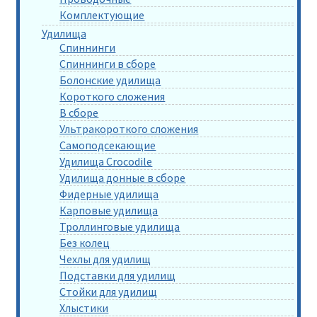
Комплектующие
Удилища
Спиннинги
Спиннинги в сборе
Болонские удилища
Короткого сложения
В сборе
Ультракороткого сложения
Самоподсекающие
Удилища Crocodile
Удилища донные в сборе
Фидерные удилища
Карповые удилища
Троллинговые удилища
Без колец
Чехлы для удилищ
Подставки для удилищ
Стойки для удилищ
Хлыстики