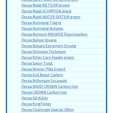
Леска Maidi METEOR brown
Леска Maidi SCORPION black
Леска Maidi WATER SYSTEM green
Леска Kumyang Tiagra
Леска Kumyang Antares
Леска Asmoon KRONER Fluorocarbon
Леска Balsax Iguana
Леска Beluga Extremely Strong
Леска Shimano Technium
Леска Killer Carp Feeder green
Леска Salon Trout
Леска Winner Pike Expert
Леска Evil Beast Carbon
Леска Millenium Szczupak
Леска MAIDI CROWN Carbon line
Леска CROWN Carbon line
Леска KD Killer
Леска KingFisher
Леска Challenge Special 300m