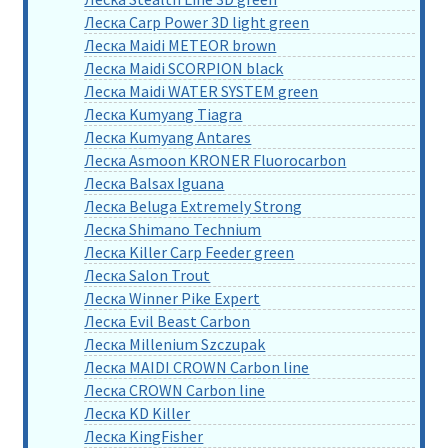
Леска Carp Power 3D light green
Леска Maidi METEOR brown
Леска Maidi SCORPION black
Леска Maidi WATER SYSTEM green
Леска Kumyang Tiagra
Леска Kumyang Antares
Леска Asmoon KRONER Fluorocarbon
Леска Balsax Iguana
Леска Beluga Extremely Strong
Леска Shimano Technium
Леска Killer Carp Feeder green
Леска Salon Trout
Леска Winner Pike Expert
Леска Evil Beast Carbon
Леска Millenium Szczupak
Леска MAIDI CROWN Carbon line
Леска CROWN Carbon line
Леска KD Killer
Леска KingFisher