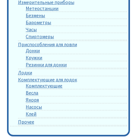
Измерительные приборы
Метеостанции
Безмены
Барометры
Часы
Спиртомеры
Приспособления для ловли
Донки
Кружки
Резинки для донки
Лодки
Комплектующие для лодок
Комплектующие
Весла
Якоря
Насосы
Клей
Прочее