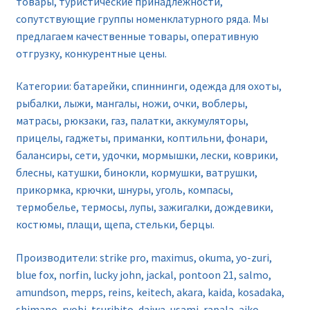
товары, туристические принадлежности,
сопутствующие группы номенклатурного ряда. Мы
предлагаем качественные товары, оперативную
отгрузку, конкурентные цены.
Категории: батарейки, спиннинги, одежда для охоты,
рыбалки, лыжи, мангалы, ножи, очки, воблеры,
матрасы, рюкзаки, газ, палатки, аккумуляторы,
прицелы, гаджеты, приманки, коптильни, фонари,
балансиры, сети, удочки, мормышки, лески, коврики,
блесны, катушки, бинокли, кормушки, ватрушки,
прикормка, крючки, шнуры, уголь, компасы,
термобелье, термосы, лупы, зажигалки, дождевики,
костюмы, плащи, щепа, стельки, берцы.
Производители: strike pro, maximus, okuma, yo-zuri,
blue fox, norfin, lucky john, jackal, pontoon 21, salmo,
amundson, mepps, reins, keitech, akara, kaida, kosadaka,
shimano, ryobi, tsuribito, daiwa, usami, rapala, aiko,