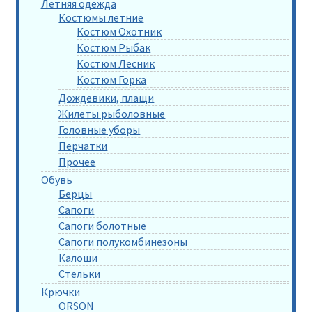
Летняя одежда
Костюмы летние
Костюм Охотник
Костюм Рыбак
Костюм Лесник
Костюм Горка
Дождевики, плащи
Жилеты рыболовные
Головные уборы
Перчатки
Прочее
Обувь
Берцы
Сапоги
Сапоги болотные
Сапоги полукомбинезоны
Калоши
Стельки
Крючки
ORSON