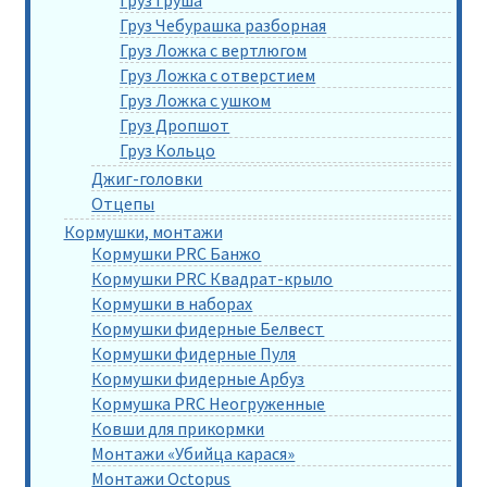
Груз Груша
Груз Чебурашка разборная
Груз Ложка с вертлюгом
Груз Ложка с отверстием
Груз Ложка с ушком
Груз Дропшот
Груз Кольцо
Джиг-головки
Отцепы
Кормушки, монтажи
Кормушки PRC Банжо
Кормушки PRC Квадрат-крыло
Кормушки в наборах
Кормушки фидерные Белвест
Кормушки фидерные Пуля
Кормушки фидерные Арбуз
Кормушка PRC Неогруженные
Ковши для прикормки
Монтажи «Убийца карася»
Монтажи Octopus