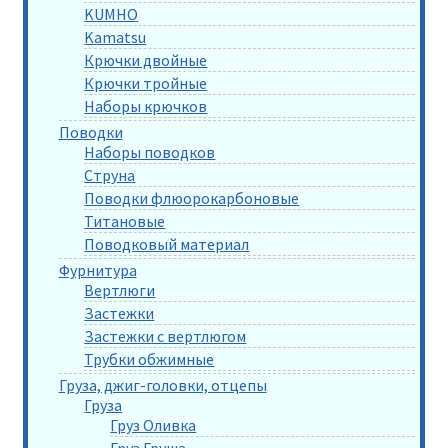
KUMHO
Kamatsu
Крючки двойные
Крючки тройные
Наборы крючков
Поводки
Наборы поводков
Струна
Поводки флюорокарбоновые
Титановые
Поводковый материал
Фурнитура
Вертлюги
Застежки
Застежки с вертлюгом
Трубки обжимные
Груза, джиг-головки, отцепы
Груза
Груз Оливка