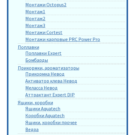
Монтажи Octopus2
Монтаж1
Монтаж2
Монтаж3
Монтажи Cortest
Монтажи карповые PRC Power Pro
Поплавки
Поплавки Expert
Бомбарды
Прикормки, ароматизаторы
Прикормка Невод
Активатор клева Невод
Меласса Невод
Аттрактант Expert DIP
Ящики, коробки
Ящики Aquatech
Коробки Aquatech
Ящики, коробки прочее
Ведра