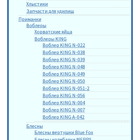
Хлыстики
Запчасти для удилищ
Приманки
Воблеры
Хорватские яйца
Воблеры KING
Воблер KING N-022
Воблер KING N-038
Воблер KING N-039
Воблер KING N-048
Воблер KING N-049
Воблер KING N-050
Воблер KING N-051-2
Воблер KING N-056
Воблер KING N-004
Воблер KING N-007
Воблер KING A-042
Блесны
Блесны вертушки Blue Fox
Блесны колебалки MEPPS