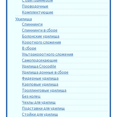
С байтраннером
Проводочные
Комплектующие
Удилища
Спиннинги
Спиннинги в сборе
Болонские удилища
Короткого сложения
В сборе
Ультракороткого сложения
Самоподсекающие
Удилища Crocodile
Удилища донные в сборе
Фидерные удилища
Карповые удилища
Троллинговые удилища
Без колец
Чехлы для удилищ
Подставки для удилищ
Стойки для удилищ