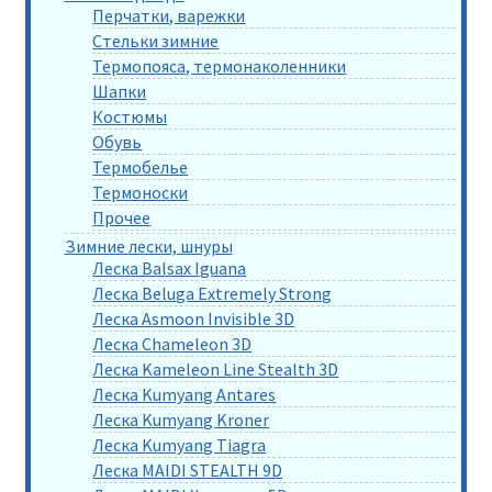
Перчатки, варежки
Стельки зимние
Термопояса, термонаколенники
Шапки
Костюмы
Обувь
Термобелье
Термоноски
Прочее
Зимние лески, шнуры
Леска Balsax Iguana
Леска Beluga Extremely Strong
Леска Asmoon Invisible 3D
Леска Chameleon 3D
Леска Kameleon Line Stealth 3D
Леска Kumyang Antares
Леска Kumyang Kroner
Леска Kumyang Tiagra
Леска MAIDI STEALTH 9D