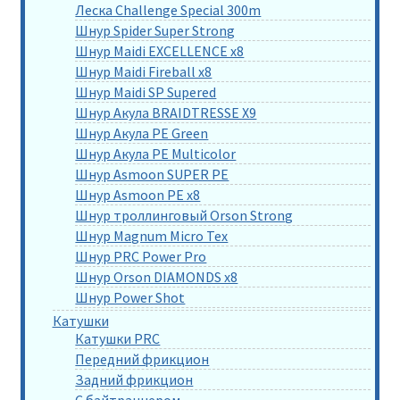
Леска Challenge Special 300m
Шнур Spider Super Strong
Шнур Maidi EXCELLENCE x8
Шнур Maidi Fireball x8
Шнур Maidi SP Supered
Шнур Акула BRAIDTRESSE X9
Шнур Акула PE Green
Шнур Акула PE Multicolor
Шнур Asmoon SUPER PE
Шнур Asmoon PE x8
Шнур троллинговый Orson Strong
Шнур Magnum Micro Tex
Шнур PRC Power Pro
Шнур Orson DIAMONDS x8
Шнур Power Shot
Катушки
Катушки PRC
Передний фрикцион
Задний фрикцион