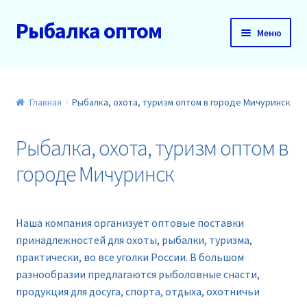
Рыбалка оптом
Перейти
Перейти
Меню
к
к
навигации
содержимому
Главная
О нас
Главная
Рыбалка, охота, туризм оптом в городе Мичуринск
Доставка и оплата
Рыбалка, охота, туризм оптом в
городе Мичуринск
Акции
Новинки
Наша компания организует оптовые поставки
принадлежностей для охоты, рыбалки, туризма,
Прайс
практически, во все уголки России. В большом
разнообразии предлагаются рыболовные снасти,
Контакты
продукция для досуга, спорта, отдыха, охотничьи