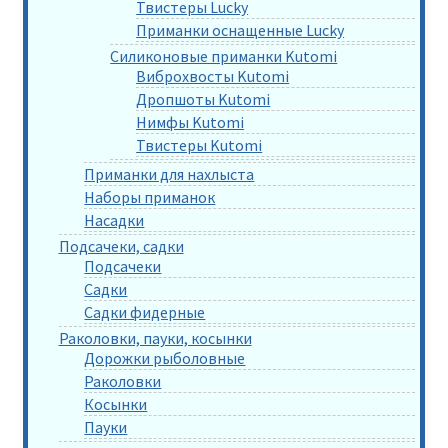
Твистеры Lucky
Приманки оснащенные Lucky
Силиконовые приманки Kutomi
Виброхвосты Kutomi
Дропшоты Kutomi
Нимфы Kutomi
Твистеры Kutomi
Приманки для нахлыста
Наборы приманок
Насадки
Подсачеки, садки
Подсачеки
Садки
Садки фидерные
Раколовки, пауки, косынки
Дорожки рыболовные
Раколовки
Косынки
Пауки