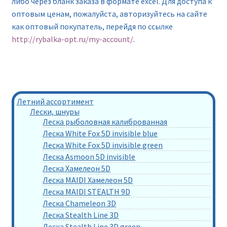
либо через бланк заказа в формате excel. Для доступа к
оптовым ценам, пожалуйста, авторизуйтесь на сайте
как оптовый покупатель, перейдя по ссылке
http://rybalka-opt.ru/my-account/
.
Летний ассортимент
Лески, шнуры
Леска рыболовная калиброванная
Леска White Fox 5D invisible blue
Леска White Fox 5D invisible green
Леска Asmoon 5D invisible
Леска Хамелеон 5D
Леска MAIDI Хамелеон 5D
Леска MAIDI STEALTH 9D
Леска Chameleon 3D
Леска Stealth Line 3D
Леска Stealth Line 3D green