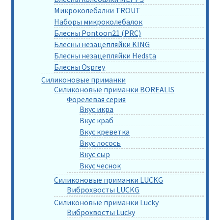
Микроколебалки TROUT
Наборы микроколебалок
Блесны Pontoon21 (PRC)
Блесны незацепляйки KING
Блесны незацепляйки Hedsta
Блесны Osprey
Силиконовые приманки
Силиконовые приманки BOREALIS
Форелевая серия
Вкус икра
Вкус краб
Вкус креветка
Вкус лосось
Вкус сыр
Вкус чеснок
Силиконовые приманки LUCKG
Виброхвосты LUCKG
Силиконовые приманки Lucky
Виброхвосты Lucky