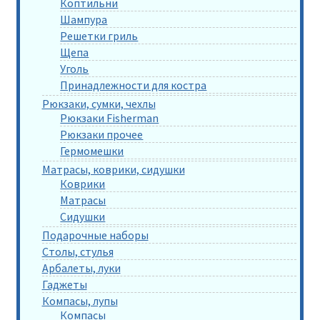
Коптильни
Шампура
Решетки гриль
Щепа
Уголь
Принадлежности для костра
Рюкзаки, сумки, чехлы
Рюкзаки Fisherman
Рюкзаки прочее
Гермомешки
Матрасы, коврики, сидушки
Коврики
Матрасы
Сидушки
Подарочные наборы
Столы, стулья
Арбалеты, луки
Гаджеты
Компасы, лупы
Компасы