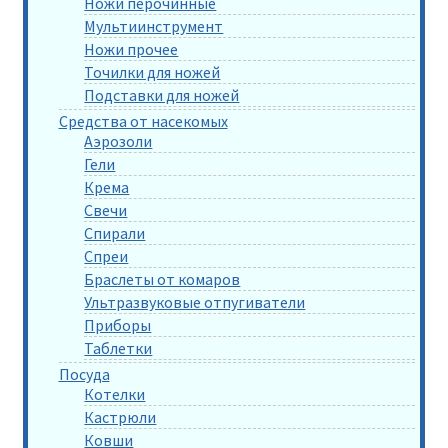
Ножи перочинные
Мультиинструмент
Ножи прочее
Точилки для ножей
Подставки для ножей
Средства от насекомых
Аэрозоли
Гели
Крема
Свечи
Спирали
Спреи
Браслеты от комаров
Ультразвуковые отпугиватели
Приборы
Таблетки
Посуда
Котелки
Кастрюли
Ковши