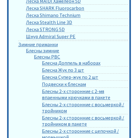
Леска MAIDI Хамелеон 5D
Леска SHARK Fluorocarbon
Леска Shimano Technium
Леска Stealth Line 3D
Леска STRONG 5D
Шнур Admiral Super PE
Зимние приманки
Блесны зимние
Блесны РВС
Блесна Доппель в наборах
Блесна Жук по 3 шт
Блесна Супер-жук по 2 шт
Подвески к блеснам
Блесны 2-х сторонние с 2-мя
впаенными крючками в пакете
Блесны 2-х сторонние с восьмеркой /
тройником
Блесны 2-х сторонние с восьмеркой /
тройником в пакете
Блесны 2-х сторонние с цепочкой /
мормышкой