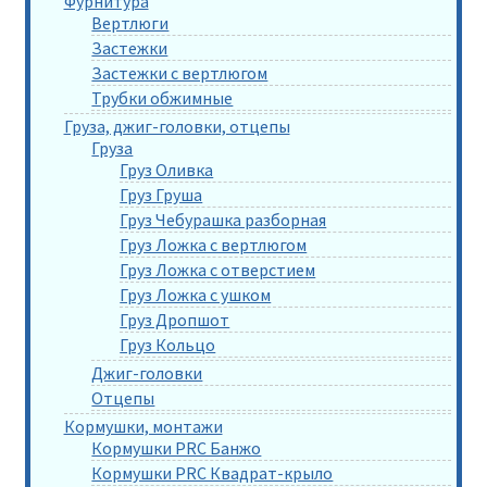
Фурнитура
Вертлюги
Застежки
Застежки с вертлюгом
Трубки обжимные
Груза, джиг-головки, отцепы
Груза
Груз Оливка
Груз Груша
Груз Чебурашка разборная
Груз Ложка с вертлюгом
Груз Ложка с отверстием
Груз Ложка с ушком
Груз Дропшот
Груз Кольцо
Джиг-головки
Отцепы
Кормушки, монтажи
Кормушки PRC Банжо
Кормушки PRC Квадрат-крыло