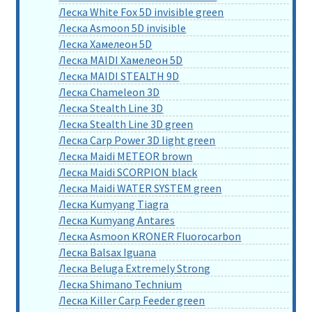
Леска White Fox 5D invisible green
Леска Asmoon 5D invisible
Леска Хамелеон 5D
Леска MAIDI Хамелеон 5D
Леска MAIDI STEALTH 9D
Леска Chameleon 3D
Леска Stealth Line 3D
Леска Stealth Line 3D green
Леска Carp Power 3D light green
Леска Maidi METEOR brown
Леска Maidi SCORPION black
Леска Maidi WATER SYSTEM green
Леска Kumyang Tiagra
Леска Kumyang Antares
Леска Asmoon KRONER Fluorocarbon
Леска Balsax Iguana
Леска Beluga Extremely Strong
Леска Shimano Technium
Леска Killer Carp Feeder green