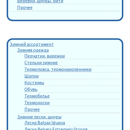
Веревки, шнуры, нити
Прочее
Зимний ассортимент
Зимняя одежда
Перчатки, варежки
Стельки зимние
Термопояса, термонаколенники
Шапки
Костюмы
Обувь
Термобелье
Термоноски
Прочее
Зимние лески, шнуры
Леска Balsax Iguana
Леска Beluga Extremely Strong