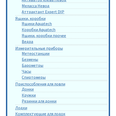
Меласса Невод
Аттрактант Expert DIP
Ящики, коробки
Ящики Aquatech
Коробки Aquatech
Ящики, коробки прочее
Ведра
Измерительные приборы
Метеостанции
Безмены
Барометры
Часы
Спиртомеры
Приспособления для ловли
Донки
Кружки
Резинки для донки
Лодки
Комплектующие для лодок