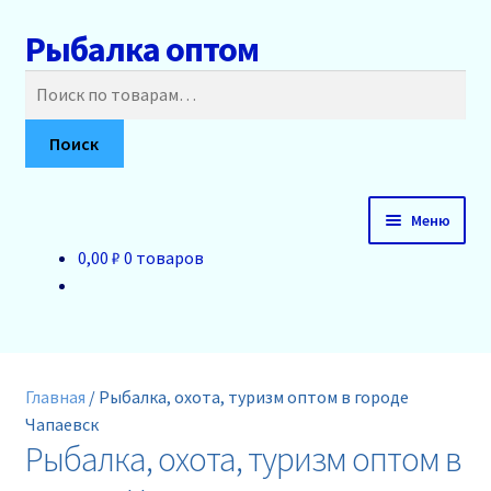
Рыбалка оптом
Перейти
Перейти
к
к
Искать:
навигации
содержимому
Поиск
Меню
0,00 ₽
0 товаров
Главная
О нас
Доставка и оплата
Главная
/
Рыбалка, охота, туризм оптом в городе
Чапаевск
Акции
Рыбалка, охота, туризм оптом в