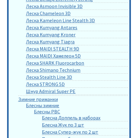
Леска Asmoon Invisible 3D
Леска Chameleon 3D
Леска Kameleon Line Stealth 3D
Леска Kumyang Antares
Леска Kumyang Kroner
Леска Kumyang Tiagra
Леска MAIDI STEALTH 9D
Леска MAIDI Хамелеон 5D
Леска SHARK Fluorocarbon
Леска Shimano Technium
Леска Stealth Line 3D
Леска STRONG 5D
Шнур Admiral Super PE
Зимние приманки
Блесны зимние
Блесны РВС
Блесна Доппель в наборах
Блесна Жук по 3 шт
Блесна Супер-жук по 2 шт