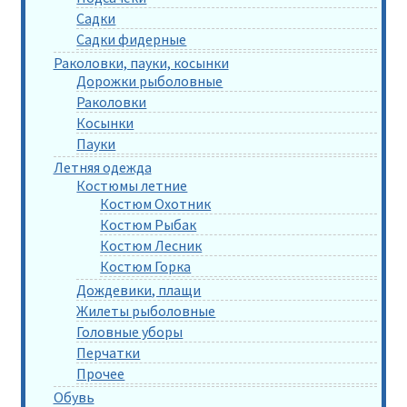
Садки
Садки фидерные
Раколовки, пауки, косынки
Дорожки рыболовные
Раколовки
Косынки
Пауки
Летняя одежда
Костюмы летние
Костюм Охотник
Костюм Рыбак
Костюм Лесник
Костюм Горка
Дождевики, плащи
Жилеты рыболовные
Головные уборы
Перчатки
Прочее
Обувь