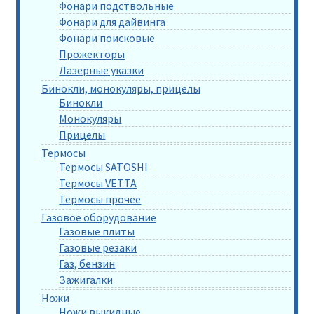
Фонари подствольные
Фонари для дайвинга
Фонари поисковые
Прожекторы
Лазерные указки
Бинокли, монокуляры, прицелы
Бинокли
Монокуляры
Прицелы
Термосы
Термосы SATOSHI
Термосы VETTA
Термосы прочее
Газовое оборудование
Газовые плиты
Газовые резаки
Газ, бензин
Зажигалки
Ножи
Ножи выкидные