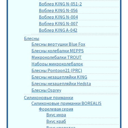
Воблер KING N-051-2
Воблер KING N-056
Воблер KING N-004
Воблер KING N-007
Воблер KING A-042
Блесны
Блесны вертушки Blue Fox
Блесны колебалки MEPPS
Микроколебалки TROUT
Наборы микроколебалок
Блесны Pontoon21 (PRC)
Блесны незацепляйки KING
Блесны незацепляйки Hedsta
Блесны Osprey
Силиконовые приманки
Силиконовые приманки BOREALIS
Форелевая серия
Вкус икра
Вкус краб
Вкус креветка