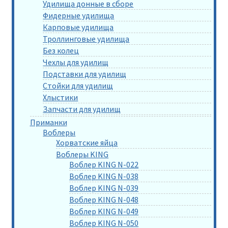
Удилища донные в сборе
Фидерные удилища
Карповые удилища
Троллинговые удилища
Без колец
Чехлы для удилищ
Подставки для удилищ
Стойки для удилищ
Хлыстики
Запчасти для удилищ
Приманки
Воблеры
Хорватские яйца
Воблеры KING
Воблер KING N-022
Воблер KING N-038
Воблер KING N-039
Воблер KING N-048
Воблер KING N-049
Воблер KING N-050