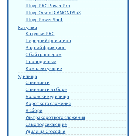
Шнур PRC Power Pro
Шнур Orson DIAMONDS x8
Шнур Power Shot
Катушки
Катушки PRC
Передний фрикцион
Задний фрикцион
С байтраннером
Проводочные
Комплектующие
Удилища
Спиннинги
Спиннинги в сборе
Болонские удилища
Короткого сложения
В сборе
Ультракороткого сложения
Самоподсекающие
Удилища Crocodile