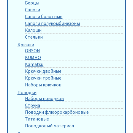
Берцы
Сапоги
Сапоги болотные
Сапоги полукомбинезоны
Калоши
Стельки
Крючки
ORSON
KUMHO
Kamatsu
Крючки двойные
Крючки тройные
Наборы крючков
Поводки
Наборы поводков
Струна
Поводки флюорокарбоновые
Титановые
Поводковый материал