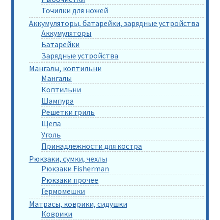
Точилки для ножей
Аккумуляторы, батарейки, зарядные устройства
Аккумуляторы
Батарейки
Зарядные устройства
Мангалы, коптильни
Мангалы
Коптильни
Шампура
Решетки гриль
Щепа
Уголь
Принадлежности для костра
Рюкзаки, сумки, чехлы
Рюкзаки Fisherman
Рюкзаки прочее
Гермомешки
Матрасы, коврики, сидушки
Коврики