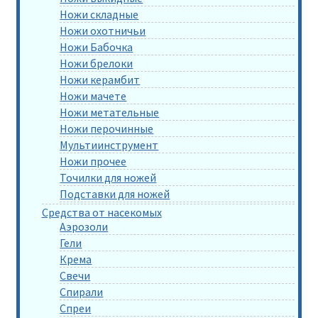
Ножи складные
Ножи охотничьи
Ножи Бабочка
Ножи брелоки
Ножи керамбит
Ножи мачете
Ножи метательные
Ножи перочинные
Мультиинструмент
Ножи прочее
Точилки для ножей
Подставки для ножей
Средства от насекомых
Аэрозоли
Гели
Крема
Свечи
Спирали
Спреи