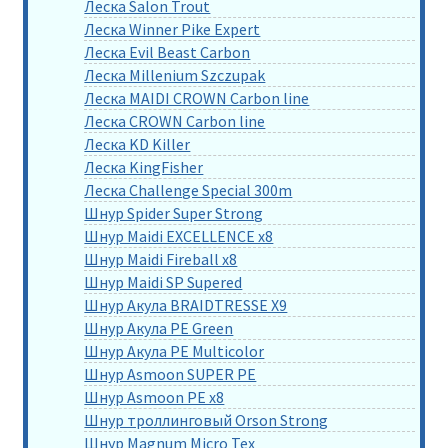
Леска Salon Trout
Леска Winner Pike Expert
Леска Evil Beast Carbon
Леска Millenium Szczupak
Леска MAIDI CROWN Carbon line
Леска CROWN Carbon line
Леска KD Killer
Леска KingFisher
Леска Challenge Special 300m
Шнур Spider Super Strong
Шнур Maidi EXCELLENCE x8
Шнур Maidi Fireball x8
Шнур Maidi SP Supered
Шнур Акула BRAIDTRESSE X9
Шнур Акула PE Green
Шнур Акула PE Multicolor
Шнур Asmoon SUPER PE
Шнур Asmoon PE x8
Шнур троллинговый Orson Strong
Шнур Magnum Micro Tex