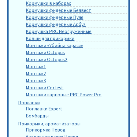
Кормушки в наборах
Кормушки фидерные Белвест
Кормушки фидерные Пуля
Кормушки фидерные Арбуз
Кормушка PRC Неогруженные
Ковши для прикормки
Монтажи «Убийца карася»
Монтажи Octopus
Монтажи Octopus2
Монтаж1
Монтаж2
Монтаж3
Монтажи Cortest
Монтажи карповые PRC Power Pro
Поплавки
Поплавки Expert
Бомбарды
Прикормки, ароматизаторы
Прикормка Невод
Активатор клева Невод