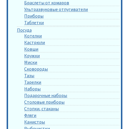
Браслеты от комаров
Ультразвуковые отпугиватели
Приборы
Таблетки
Посуда
Котелки
Кастрюли
Ковши
Кружки
Миски
Сковороды
Тазы
Тарелки
Наборы
Подарочные наборы
Столовые приборы
Стопки, стаканы
Фляги
Канистры
Рыбочистки