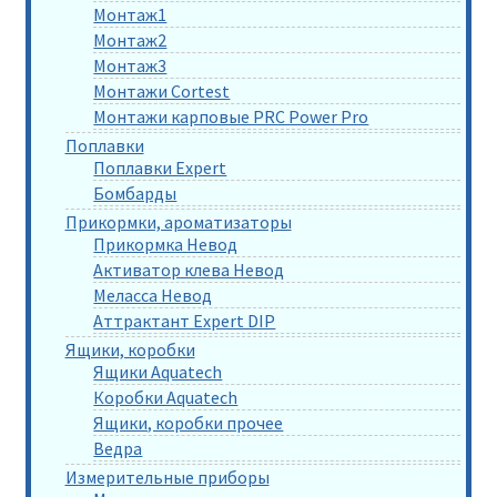
Монтаж1
Монтаж2
Монтаж3
Монтажи Cortest
Монтажи карповые PRC Power Pro
Поплавки
Поплавки Expert
Бомбарды
Прикормки, ароматизаторы
Прикормка Невод
Активатор клева Невод
Меласса Невод
Аттрактант Expert DIP
Ящики, коробки
Ящики Aquatech
Коробки Aquatech
Ящики, коробки прочее
Ведра
Измерительные приборы