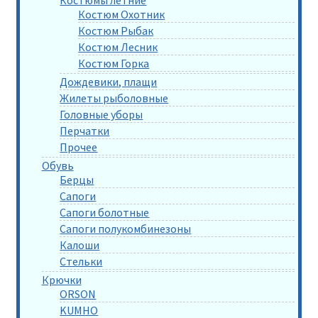
Костюмы летние
Костюм Охотник
Костюм Рыбак
Костюм Лесник
Костюм Горка
Дождевики, плащи
Жилеты рыболовные
Головные уборы
Перчатки
Прочее
Обувь
Берцы
Сапоги
Сапоги болотные
Сапоги полукомбинезоны
Калоши
Стельки
Крючки
ORSON
KUMHO