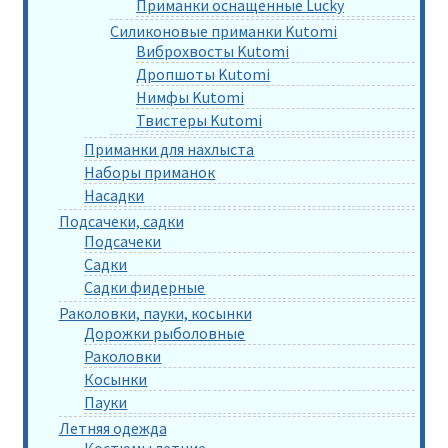
Приманки оснащенные Lucky
Силиконовые приманки Kutomi
Виброхвосты Kutomi
Дропшоты Kutomi
Нимфы Kutomi
Твистеры Kutomi
Приманки для нахлыста
Наборы приманок
Насадки
Подсачеки, садки
Подсачеки
Садки
Садки фидерные
Раколовки, пауки, косынки
Дорожки рыболовные
Раколовки
Косынки
Пауки
Летняя одежда