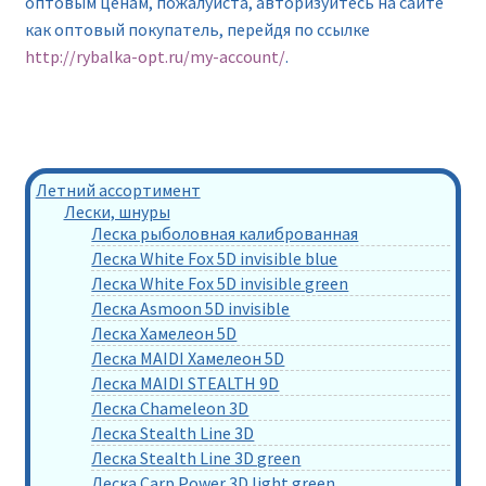
оптовым ценам, пожалуйста, авторизуйтесь на сайте
как оптовый покупатель, перейдя по ссылке
http://rybalka-opt.ru/my-account/
.
Летний ассортимент
Лески, шнуры
Леска рыболовная калиброванная
Леска White Fox 5D invisible blue
Леска White Fox 5D invisible green
Леска Asmoon 5D invisible
Леска Хамелеон 5D
Леска MAIDI Хамелеон 5D
Леска MAIDI STEALTH 9D
Леска Chameleon 3D
Леска Stealth Line 3D
Леска Stealth Line 3D green
Леска Carp Power 3D light green