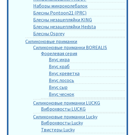
Наборы микроколебалок
Блесны Pontoon21 (PRC)
Блесны незацепляйки KING
Блесны незацепляйки Hedsta
Блесны Osprey
Силиконовые приманки
Силиконовые приманки BOREALIS
Форелевая серия
Вкус икра
Вкус краб
Вкус креветка
Вкус лосось
Вкус сыр
Вкус чеснок
Силиконовые приманки LUCKG
Виброхвосты LUCKG
Силиконовые приманки Lucky
Виброхвосты Lucky
Твистеры Lucky