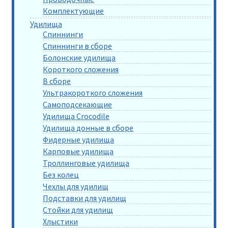
Комплектующие
Удилища
Спиннинги
Спиннинги в сборе
Болонские удилища
Короткого сложения
В сборе
Ультракороткого сложения
Самоподсекающие
Удилища Crocodile
Удилища донные в сборе
Фидерные удилища
Карповые удилища
Троллинговые удилища
Без колец
Чехлы для удилищ
Подставки для удилищ
Стойки для удилищ
Хлыстики