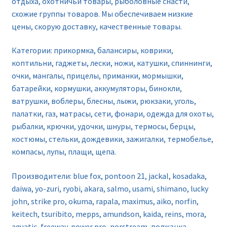
отдыха, охотничьи товары, рыболовные снасти,
схожие группы товаров. Мы обеспечиваем низкие
цены, скорую доставку, качественные товары.
Категории: прикормка, балансиры, коврики,
коптильни, гаджеты, лески, ножи, катушки, спиннинги,
очки, мангалы, прицелы, приманки, мормышки,
батарейки, кормушки, аккумуляторы, бинокли,
ватрушки, воблеры, блесны, лыжи, рюкзаки, уголь,
палатки, газ, матрасы, сети, фонари, одежда для охоты,
рыбалки, крючки, удочки, шнуры, термосы, берцы,
костюмы, стельки, дождевики, зажигалки, термобелье,
компасы, лупы, плащи, щепа.
Производители: blue fox, pontoon 21, jackal, kosadaka,
daiwa, yo-zuri, ryobi, akara, salmo, usami, shimano, lucky
john, strike pro, okuma, rapala, maximus, aiko, norfin,
keitech, tsuribito, mepps, amundson, kaida, reins, mora,
aquatic, freeway, power pro, norstream, волжанка,