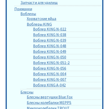
Запчасти для удилищ
Приманки
Воблеры
Хорватские яйца
Воблеры KING
Воблер KING N-022
Воблер KING N-038
Воблер KING N-039
Воблер KING N-048
Воблер KING N-049
Воблер KING N-050
Воблер KING N-051-2
Воблер KING N-056
Воблер KING N-004
Воблер KING N-007
Воблер KING A-042
Блесны
Блесны вертушки Blue Fox
Блесны колебалки MEPPS
Микроколебалки TROUT