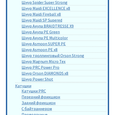
Шнур Spider Super Strong
Шнур Maidi EXCELLENCE x8
Шнур Maidi Fireball x8
Шнур Maidi SP Supered
Шнур Акула BRAIDTRESSE X9
Шнур Акула PE Green
Шнур Акула PE Multicolor
Шнур Asmoon SUPER PE
Шнур Asmoon PE x8
Шнур троллинговый Orson Strong
Шнур Magnum Micro Tex
Шнур PRC Power Pro
Шнур Orson DIAMONDS x8
Шнур Power Shot
Катушки
Катушки PRC
Передний фрикцион
Задний фрикцион
С байтраннером
Проводочные