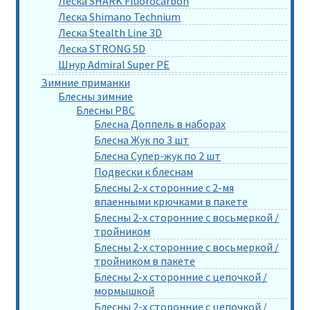
Леска SHARK Fluorocarbon
Леска Shimano Technium
Леска Stealth Line 3D
Леска STRONG 5D
Шнур Admiral Super PE
Зимние приманки
Блесны зимние
Блесны РВС
Блесна Доппель в наборах
Блесна Жук по 3 шт
Блесна Супер-жук по 2 шт
Подвески к блеснам
Блесны 2-х сторонние с 2-мя
впаенными крючками в пакете
Блесны 2-х сторонние с восьмеркой /
тройником
Блесны 2-х сторонние с восьмеркой /
тройником в пакете
Блесны 2-х сторонние с цепочкой /
мормышкой
Блесны 2-х сторонние с цепочкой /