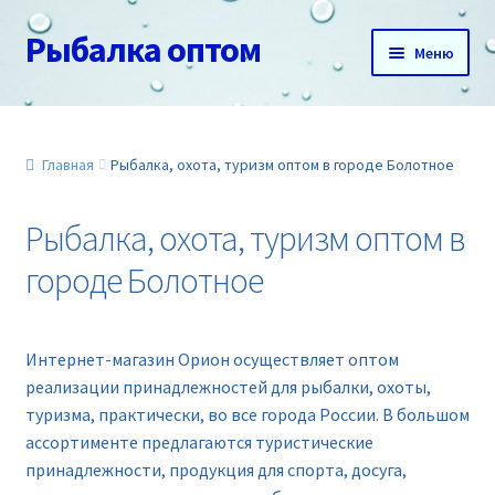
Рыбалка оптом
Перейти
Перейти
Меню
к
к
навигации
содержимому
Главная
О нас
Главная
Рыбалка, охота, туризм оптом в городе Болотное
Доставка и оплата
Рыбалка, охота, туризм оптом в
городе Болотное
Акции
Новинки
Интернет-магазин Орион осуществляет оптом
реализации принадлежностей для рыбалки, охоты,
Прайс
туризма, практически, во все города России. В большом
ассортименте предлагаются туристические
Контакты
принадлежности, продукция для спорта, досуга,