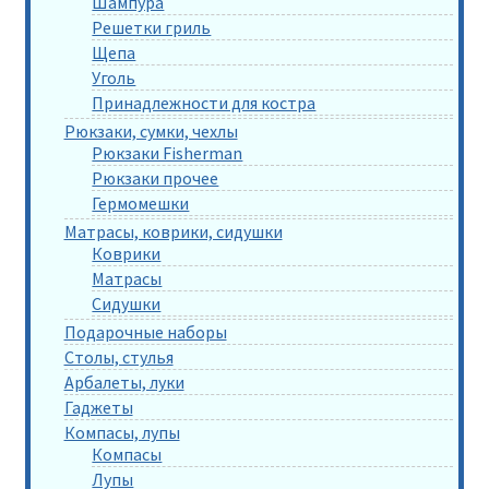
Шампура
Решетки гриль
Щепа
Уголь
Принадлежности для костра
Рюкзаки, сумки, чехлы
Рюкзаки Fisherman
Рюкзаки прочее
Гермомешки
Матрасы, коврики, сидушки
Коврики
Матрасы
Сидушки
Подарочные наборы
Столы, стулья
Арбалеты, луки
Гаджеты
Компасы, лупы
Компасы
Лупы