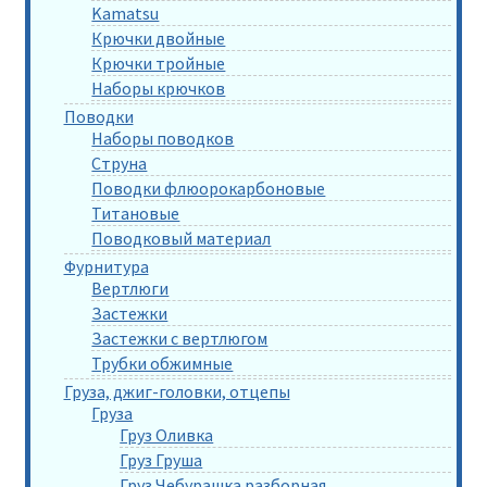
Kamatsu
Крючки двойные
Крючки тройные
Наборы крючков
Поводки
Наборы поводков
Струна
Поводки флюорокарбоновые
Титановые
Поводковый материал
Фурнитура
Вертлюги
Застежки
Застежки с вертлюгом
Трубки обжимные
Груза, джиг-головки, отцепы
Груза
Груз Оливка
Груз Груша
Груз Чебурашка разборная