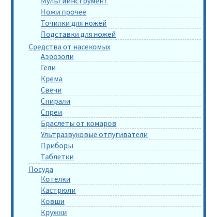
Мультиинструмент
Ножи прочее
Точилки для ножей
Подставки для ножей
Средства от насекомых
Аэрозоли
Гели
Крема
Свечи
Спирали
Спреи
Браслеты от комаров
Ультразвуковые отпугиватели
Приборы
Таблетки
Посуда
Котелки
Кастрюли
Ковши
Кружки