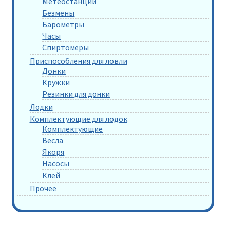
Метеостанции
Безмены
Барометры
Часы
Спиртомеры
Приспособления для ловли
Донки
Кружки
Резинки для донки
Лодки
Комплектующие для лодок
Комплектующие
Весла
Якоря
Насосы
Клей
Прочее