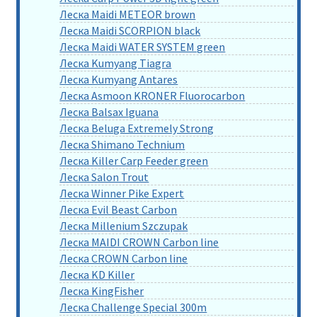
Леска Maidi METEOR brown
Леска Maidi SCORPION black
Леска Maidi WATER SYSTEM green
Леска Kumyang Tiagra
Леска Kumyang Antares
Леска Asmoon KRONER Fluorocarbon
Леска Balsax Iguana
Леска Beluga Extremely Strong
Леска Shimano Technium
Леска Killer Carp Feeder green
Леска Salon Trout
Леска Winner Pike Expert
Леска Evil Beast Carbon
Леска Millenium Szczupak
Леска MAIDI CROWN Carbon line
Леска CROWN Carbon line
Леска KD Killer
Леска KingFisher
Леска Challenge Special 300m