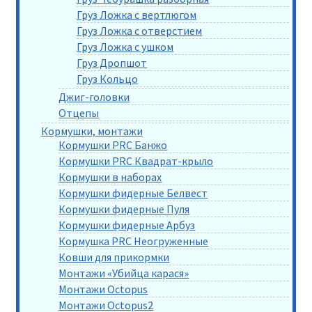
Груз Ложка с вертлюгом
Груз Ложка с отверстием
Груз Ложка с ушком
Груз Дропшот
Груз Кольцо
Джиг-головки
Отцепы
Кормушки, монтажи
Кормушки PRC Банжо
Кормушки PRC Квадрат-крыло
Кормушки в наборах
Кормушки фидерные Белвест
Кормушки фидерные Пуля
Кормушки фидерные Арбуз
Кормушка PRC Неогруженные
Ковши для прикормки
Монтажи «Убийца карася»
Монтажи Octopus
Монтажи Octopus2