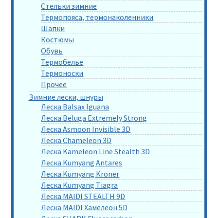
Стельки зимние
Термопояса, термонаколенники
Шапки
Костюмы
Обувь
Термобелье
Термоноски
Прочее
Зимние лески, шнуры
Леска Balsax Iguana
Леска Beluga Extremely Strong
Леска Asmoon Invisible 3D
Леска Chameleon 3D
Леска Kameleon Line Stealth 3D
Леска Kumyang Antares
Леска Kumyang Kroner
Леска Kumyang Tiagra
Леска MAIDI STEALTH 9D
Леска MAIDI Хамелеон 5D