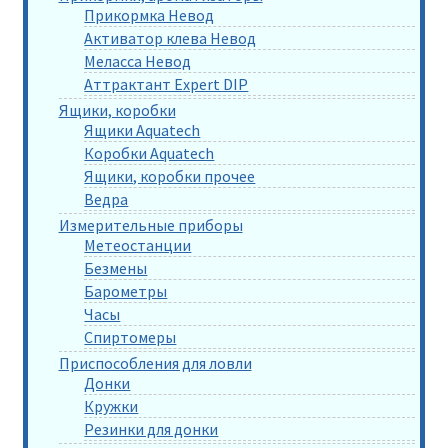
Прикормка Невод
Активатор клева Невод
Меласса Невод
Аттрактант Expert DIP
Ящики, коробки
Ящики Aquatech
Коробки Aquatech
Ящики, коробки прочее
Ведра
Измерительные приборы
Метеостанции
Безмены
Барометры
Часы
Спиртомеры
Приспособления для ловли
Донки
Кружки
Резинки для донки