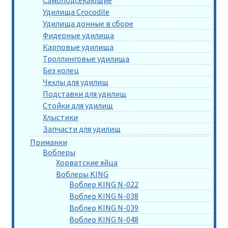
Удилища Crocodile
Удилища донные в сборе
Фидерные удилища
Карповые удилища
Троллинговые удилища
Без колец
Чехлы для удилищ
Подставки для удилищ
Стойки для удилищ
Хлыстики
Запчасти для удилищ
Приманки
Воблеры
Хорватские яйца
Воблеры KING
Воблер KING N-022
Воблер KING N-038
Воблер KING N-039
Воблер KING N-048