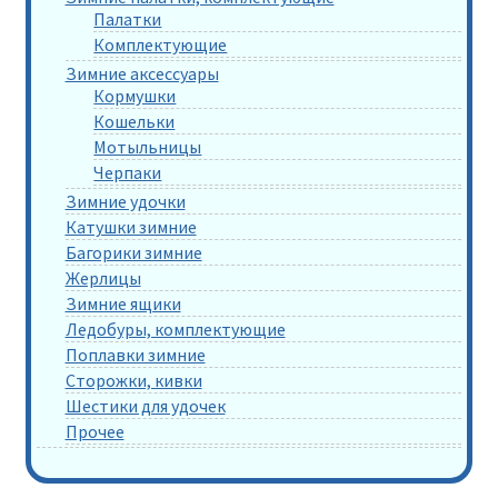
Палатки
Комплектующие
Зимние аксессуары
Кормушки
Кошельки
Мотыльницы
Черпаки
Зимние удочки
Катушки зимние
Багорики зимние
Жерлицы
Зимние ящики
Ледобуры, комплектующие
Поплавки зимние
Сторожки, кивки
Шестики для удочек
Прочее