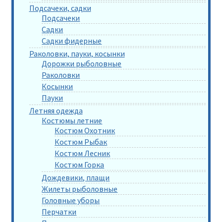
Подсачеки, садки
Подсачеки
Садки
Садки фидерные
Раколовки, пауки, косынки
Дорожки рыболовные
Раколовки
Косынки
Пауки
Летняя одежда
Костюмы летние
Костюм Охотник
Костюм Рыбак
Костюм Лесник
Костюм Горка
Дождевики, плащи
Жилеты рыболовные
Головные уборы
Перчатки