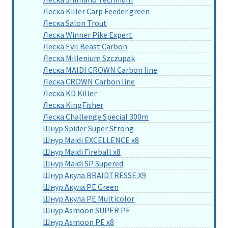
Леска Killer Carp Feeder green
Леска Salon Trout
Леска Winner Pike Expert
Леска Evil Beast Carbon
Леска Millenium Szczupak
Леска MAIDI CROWN Carbon line
Леска CROWN Carbon line
Леска KD Killer
Леска KingFisher
Леска Challenge Special 300m
Шнур Spider Super Strong
Шнур Maidi EXCELLENCE x8
Шнур Maidi Fireball x8
Шнур Maidi SP Supered
Шнур Акула BRAIDTRESSE X9
Шнур Акула PE Green
Шнур Акула PE Multicolor
Шнур Asmoon SUPER PE
Шнур Asmoon PE x8