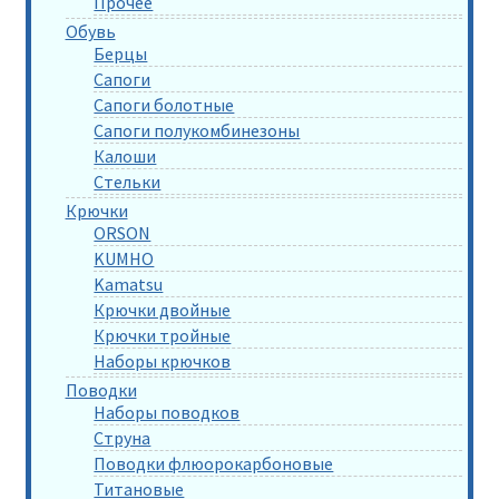
Прочее
Обувь
Берцы
Сапоги
Сапоги болотные
Сапоги полукомбинезоны
Калоши
Стельки
Крючки
ORSON
KUMHO
Kamatsu
Крючки двойные
Крючки тройные
Наборы крючков
Поводки
Наборы поводков
Струна
Поводки флюорокарбоновые
Титановые