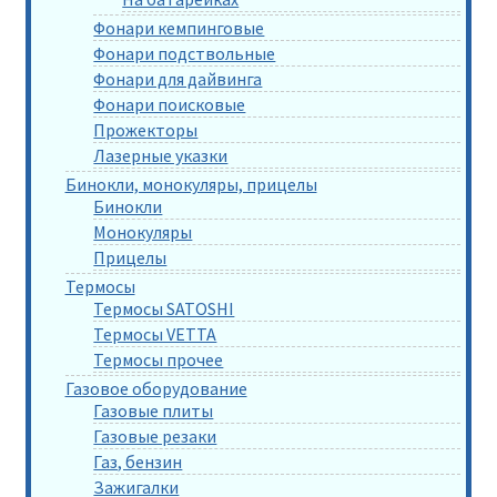
Фонари кемпинговые
Фонари подствольные
Фонари для дайвинга
Фонари поисковые
Прожекторы
Лазерные указки
Бинокли, монокуляры, прицелы
Бинокли
Монокуляры
Прицелы
Термосы
Термосы SATOSHI
Термосы VETTA
Термосы прочее
Газовое оборудование
Газовые плиты
Газовые резаки
Газ, бензин
Зажигалки