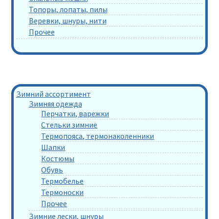
Топоры, лопаты, пилы
Веревки, шнуры, нити
Прочее
Зимний ассортимент
Зимняя одежда
Перчатки, варежки
Стельки зимние
Термопояса, термонаколенники
Шапки
Костюмы
Обувь
Термобелье
Термоноски
Прочее
Зимние лески, шнуры