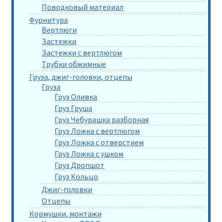
Поводковый материал
Фурнитура
Вертлюги
Застежки
Застежки с вертлюгом
Трубки обжимные
Груза, джиг-головки, отцепы
Груза
Груз Оливка
Груз Груша
Груз Чебурашка разборная
Груз Ложка с вертлюгом
Груз Ложка с отверстием
Груз Ложка с ушком
Груз Дропшот
Груз Кольцо
Джиг-головки
Отцепы
Кормушки, монтажи