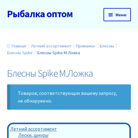
Рыбалка оптом
Перейти
Перейти
Меню
к
к
навигации
содержимому
Главная
О нас
Главная
Летний ассортимент
Приманки
Блесны
Блесны Spike
Блесны Spike М.Ложка
Доставка и оплата
Блесны Spike М.Ложка
Акции
Товаров, соответствующих вашему запросу,
Новинки
не обнаружено.
Прайс
Контакты
Летний ассортимент
Лески, шнуры