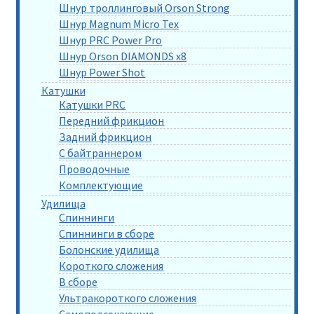
Шнур троллинговый Orson Strong
Шнур Magnum Micro Tex
Шнур PRC Power Pro
Шнур Orson DIAMONDS x8
Шнур Power Shot
Катушки
Катушки PRC
Передний фрикцион
Задний фрикцион
С байтраннером
Проводочные
Комплектующие
Удилища
Спиннинги
Спиннинги в сборе
Болонские удилища
Короткого сложения
В сборе
Ультракороткого сложения
Самоподсекающие