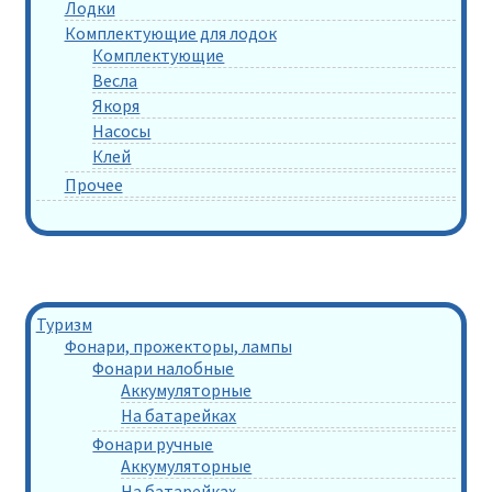
Лодки
Комплектующие для лодок
Комплектующие
Весла
Якоря
Насосы
Клей
Прочее
Туризм
Фонари, прожекторы, лампы
Фонари налобные
Аккумуляторные
На батарейках
Фонари ручные
Аккумуляторные
На батарейках