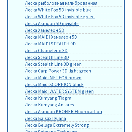
Леска рыболовная калиброванная
Леска White Fox 5D invisible blue
Леска White Fox 5D invisible green
Леска Asmoon 5D invisible
Леска Хамелеон 5D
Леска MAIDI Хамелеон 5D
Леска MAIDI STEALTH 9D
Леска Chameleon 3D
Леска Stealth Line 3D
Леска Stealth Line 3D green
Леска Carp Power 3D light green
Леска Maidi METEOR brown
Леска Maidi SCORPION black
Леска Maidi WATER SYSTEM green
Леска Kumyang Tiagra
Леска Kumyang Antares
Леска Asmoon KRONER Fluorocarbon
Леска Balsax Iguana
Леска Beluga Extremely Strong
Леска Shimano Technium