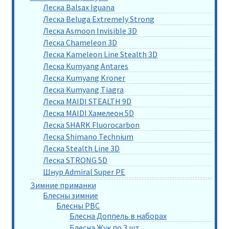
Леска Balsax Iguana
Леска Beluga Extremely Strong
Леска Asmoon Invisible 3D
Леска Chameleon 3D
Леска Kameleon Line Stealth 3D
Леска Kumyang Antares
Леска Kumyang Kroner
Леска Kumyang Tiagra
Леска MAIDI STEALTH 9D
Леска MAIDI Хамелеон 5D
Леска SHARK Fluorocarbon
Леска Shimano Technium
Леска Stealth Line 3D
Леска STRONG 5D
Шнур Admiral Super PE
Зимние приманки
Блесны зимние
Блесны РВС
Блесна Доппель в наборах
Блесна Жук по 3 шт