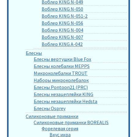
Воблер KING N-049
Воблер KING N-050
Воблер KING N-051-2
Воблер KING N-056
Воблер KING N-004
Воблер KING N-007
Воблер KING A-042
Блесны
Блесны вертушки Blue Fox
Блесны колебалки MEPPS
Микроколебалки TROUT
Наборы микроколебалок
Блесны Pontoon21 (PRC)
Блесны незацепляйки KING
Блесны незацепляйки Hedsta
Блесны Osprey
Силиконовые приманки
Силиконовые приманки BOREALIS
Форелевая серия
Вкус икра