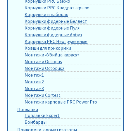
Кормушки PRC Банжо
Кормушки PRC Квадрат-крыло
Кормушки в наборах
Кормушки фидерные Белвест
Кормушки фидерные Пуля
Кормушки фидерные Арбуз
Кормушка PRC Неогруженные
Ковши для прикормки
Монтажи «Убийца карася»
Монтажи Octopus
Монтажи Octopus2
Монтаж1
Монтаж2
Монтаж3
Монтажи Cortest
Монтажи карповые PRC Power Pro
Поплавки
Поплавки Expert
Бомбарды
Прикормки, ароматизаторы