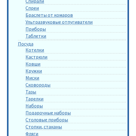
Спирали
Спреи
Браслеты от комаров
Ультразвуковые отпугиватели
Приборы
Таблетки
Посуда
Котелки
Кастрюли
Ковши
Кружки
Миски
Сковороды
Тазы
Тарелки
Наборы
Подарочные наборы
Столовые приборы
Стопки, стаканы
Фляги